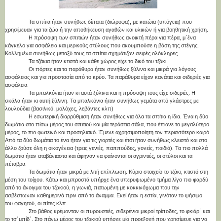
Τα σπίτια ήταν συνήθως δίπατα (διώροφα), με κατώϊα (υπόγεια) που
χρησίμευαν για τα ζώα ή την αποθήκευση αγαθών και υλικών ή για βοηθητική χρήση.
Η πρόσοψη των σπιτιών ήταν συνήθως ανοικτή πέρα για πέρα, μ΄ένα
κάγκελο για ασφάλεια και μερικούς στύλους που ακουμπούσε η βάση της στέγης.
Κολλημένα συνήθως μεταξύ τους τα σπίτια σχημάτιζαν σειρές ολόκληρες.
Τα τζάκια ήταν κτιστά και κάθε χώρος είχε το δικό του τζάκι.
Οι πόρτες και τα παράθυρα ήταν συνήθως ξύλινα και μικρά για λόγους
ασφάλειας και για προστασία από το κρύο. Τα παράθυρα είχαν κανάτια και σιδεριές για
ασφάλεια.
Τα μπαλκόνια ήταν κι αυτά ξύλινα και η πρόσοψη τους είχε σιδεριές. Η
σκάλα ήταν κι αυτή ξύλινη. Τα μπαλκόνια ήταν συνήθως γεμάτα από γλάστρες με
λουλούδια (βασιλικό, μολόχες, λεβάντες κλπ)
Η εσωτερική διαρρύθμιση ήταν συνήθως για όλα τα σπίτια η ίδια. Ένα η δύο
δωμάτια στο πίσω μέρος του σπιτιού και μία τεράστια σάλα, που έπιανε το μεγαλύτερο
μέρος, το πιο φωτεινό και προσηλιακό. Έμενε αχρησιμοποίητη τον περισσότερο καιρό.
Από τα δύο δωμάτια το ένα ήταν για τις γιορτές και έτσι ήταν συνήθως κλειστό και στο
άλλο ζούσε όλη η οικογένεια (τρεις γενιές, παππούδες, γονείς, παιδιά). Τα πιο πολλά
δωμάτια ήταν αταβάνιαστα και άφηναν να φαίνονται οι αγριντιές, οι στύλοι και τα
πέταβρα.
Τα δωμάτια ήταν μικρά με λιτή επίπλωση. Κύριο στοιχείο το τζάκι, κτιστό στη
μέση του τοίχου. Κάτω και μπροστά υπήρχε ένα υπερυψωμένο τμήμα λίγο πιο φαρδύ
από το άνοιγμα του τζακιού, η γωνιά, πατωμένη με κοκκινόχωμα που την
ασβέστωναν καθημερινά πριν από το άναμμα. Εκεί ήταν η εστία, γινόταν το ψήσιμο
του φαγητού, οι πίτες κλπ.
Στο βάθος κρέμονταν οι πυρουστιές, σιδερένιοι μικροί τρίποδες, το φκιάρ΄ και
το τσ΄μπίδ΄. Στο πάνω μέρος του τζακιού υπήρχε μία προεξοχή που χρησίμευε για να