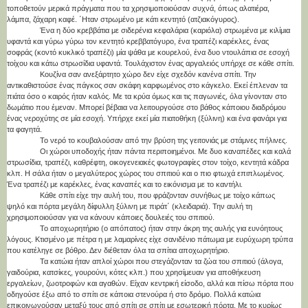
τοποθετούν μερικά πράγματα που τα χρησιμοποιούσαν συχνά, όπως αλατιέρα,
λάμπα, ζάχαρη καφέ. ΄Ηταν στρωμένο με κάτι κεντητό (ατζιακόγυρος).
Ένα η δύο κρεββάτια με σιδερένια κεφαλάρια (καριόλα) στρωμένα με κιλίμια
υφαντά και γύρω γύρω τον κεντητό κρεββατόγυρο, ένα τραπέζι καρέκλες, ένας
σοφράς (κοντό κυκλικό τραπέζι) μία ψάθα με κουρελού, ένα δυο ντουλάπια σε εσοχή
τοίχου και κάτω στρωσίδια υφαντά. Τουλάχιστον ένας αργαλειός υπήρχε σε κάθε σπίτι.
Κουζίνα σαν ανεξάρτητο χώρο δεν είχε σχεδόν κανένα σπίτι. Την
αντικαθιστούσε ένας πάγκος σαν σκάφη καρφωμένος στο κάγκελο. Εκεί έπλεναν τα
πιάτα όσο ο καιρός ήταν καλός. Με τα κρύα όμως και τις παγωνιές, όλα γίνονταν στο
δωμάτιο που έμεναν. Μπορεί βέβαια να λειτουργούσε στο βάθος κάποιου διαδρόμου
ένας νεροχύτης σε μία εσοχή. Υπήρχε εκεί μία πιατοθήκη (ξύλινη) και ένα φανάρι για
τα φαγητά.
Το νερό το κουβαλούσαν από την βρύση της γειτονιάς με στάμνες πήλινες.
Οι χώροι υποδοχής ήταν πάντα περιποιημένοι. Με δυο καναπέδες και καλά
στρωσίδια, τραπέζι, καθρέφτη, οικογενειακές φωτογραφίες στον τοίχο, κεντητά κάδρα
κλπ. Η σάλα ήταν ο μεγαλύτερος χώρος του σπιτιού και ο πιο φτωχά επιπλωμένος.
Ένα τραπέζι με καρέκλες, ένας καναπές και το εικόνισμα με το καντήλι.
Κάθε σπίτι είχε την αυλή του, που φράζονταν συνήθως με τοίχο κάπως
ψηλό και πόρτα μεγάλη δίφυλλη ξύλινη με πιράτ΄ (κλειδαριά). Την αυλή τη
χρησιμοποιούσαν για να κάνουν κάποιες δουλειές του σπιτιού.
Το αποχωρητήριο (ο απόπατος) ήταν στην άκρη της αυλής για ευνόητους
λόγους. Κτισμένο με πέτρα η με λαμαρίνες είχε σανιδένιο πάτωμα με ευρύχωρη τρύπα
που κατέληγε σε βόθρο. Δεν διέθεταν όλα τα σπίτια αποχωρητήριο.
Τα κατώια ήταν απλοί χώροι που στεγάζονταν τα ζώα του σπιτιού (άλογα,
γαιδούρια, κατσίκες, γουρούνι, κότες κλπ.) που χρησίμευαν για αποθήκευση
εργαλείων, ζωοτροφών και αγαθών. Είχαν κεντρική είσοδο, αλλά και πίσω πόρτα που
οδηγούσε έξω από το σπίτι σε κάποια στενούρα ή στο δρόμο. Πολλά κατώια
επικοινωνούσαν μεταξύ τους από σπίτι σε σπίτι με εσωτερική πόρτα. Με το κυρίως