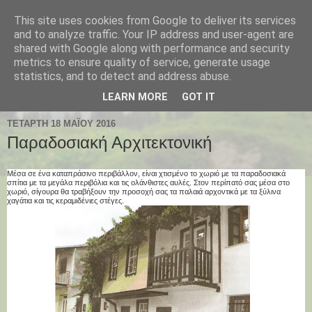
This site uses cookies from Google to deliver its services
Παλαιοχώρι Χαλκιδικής
and to analyze traffic. Your IP address and user-agent are
shared with Google along with performance and security
metrics to ensure quality of service, generate usage
Palaiochori Chalkidiki - Paleochori (Chalkidiki) - Paleochóri
statistics, and to detect and address abuse.
- Halkidiki Δήμος Αριστοτέλη, Κεντρική Μακεδονία, Ελλάδα
LEARN MORE
GOT IT
ΤΕΤΆΡΤΗ 18 ΜΑΪ́ΟΥ 2016
Παραδοσιακή Αρχιτεκτονική
Μέσα σε ένα καταπράσινο περιβάλλον, είναι χτισμένο το χωριό με τα παραδοσιακά
σπίτια με τα μεγάλα περιβόλια και τις ολάνθιστες αυλές. Στον περίπατό σας μέσα στο
χωριό, σίγουρα θα τραβήξουν την προσοχή σας τα παλαιά αρχοντικά με τα ξύλινα
χαγάτια και τις κεραμιδένιες στέγες.