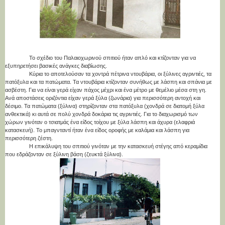
Το σχέδιο του Παλαιοχωρινού σπιτιού ήταν απλό και κτίζονταν για να
εξυπηρετήσει βασικές ανάγκες διαβίωσης.
Κύρια το αποτελούσαν τα χοντρά πέτρινα ντουβάρια, οι ξύλινες αγριντιές, τα
πατόξυλα και τα πατώματα. Τα ντουβάρια κτίζονταν συνήθως με λάσπη και σπάνια με
ασβέστη. Για να είναι γερά είχαν πάχος μέχρι και ένα μέτρο με θεμέλιο μέσα στη γη.
Ανά αποστάσεις οριζόντια είχαν γερά ξύλα (ζωνάρια) για περισσότερη αντοχή και
δέσιμο. Τα πατώματα (ξύλινα) στηρίζονταν στα πατόξυλα (χονδρά σε διατομή ξύλα
ανθεκτικά) κι αυτά σε πολύ χονδρά δοκάρια τις αγριντιές. Για το διαχωρισμό των
χώρων γινόταν ο τσιατμάς ένα είδος τοίχου με ξύλα λάσπη και άχυρα (ελαφριά
κατασκευή). Το μπαγνταντί ήταν ένα είδος οροφής με καλάμια και λάσπη για
περισσότερη ζέστη.
Η επικάλυψη του σπιτιού γινόταν με την κατασκευή στέγης από κεραμίδια
που εδράζονταν σε ξύλινη βάση (ζευκτά ξύλινα).