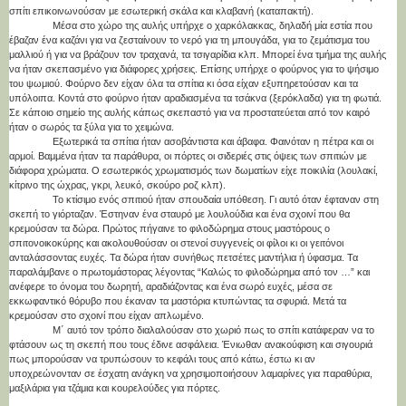
σπίτι επικοινωνούσαν με εσωτερική σκάλα και κλαβανή (καταπακτή).
Μέσα στο χώρο της αυλής υπήρχε ο χαρκόλακκας, δηλαδή μία εστία που
έβαζαν ένα καζάνι για να ζεσταίνουν το νερό για τη μπουγάδα, για το ζεμάτισμα του
μαλλιού ή για να βράζουν τον τραχανά, τα τσιγαρίδια κλπ. Μπορεί ένα τμήμα της αυλής
να ήταν σκεπασμένο για διάφορες χρήσεις. Επίσης υπήρχε ο φούρνος για το ψήσιμο
του ψωμιού. Φούρνο δεν είχαν όλα τα σπίτια κι όσα είχαν εξυπηρετούσαν και τα
υπόλοιπα. Κοντά στο φούρνο ήταν αραδιασμένα τα τσάκνα (ξερόκλαδα) για τη φωτιά.
Σε κάποιο σημείο της αυλής κάπως σκεπαστό για να προστατεύεται από τον καιρό
ήταν ο σωρός τα ξύλα για το χειμώνα.
Εξωτερικά τα σπίτια ήταν ασοβάντιστα και άβαφα. Φαινόταν η πέτρα και οι
αρμοί. Βαμμένα ήταν τα παράθυρα, οι πόρτες οι σιδεριές στις όψεις των σπιτιών με
διάφορα χρώματα. Ο εσωτερικός χρωματισμός των δωματίων είχε ποικιλία (λουλακί,
κίτρινο της ώχρας, γκρι, λευκό, σκούρο ροζ κλπ).
Το κτίσιμο ενός σπιτιού ήταν σπουδαία υπόθεση. Γι αυτό όταν έφταναν στη
σκεπή το γιόρταζαν. Έστηναν ένα σταυρό με λουλούδια και ένα σχοινί που θα
κρεμούσαν τα δώρα. Πρώτος πήγαινε το φιλοδώρημα στους μαστόρους ο
σπιτονοικοκύρης και ακολουθούσαν οι στενοί συγγενείς οι φίλοι κι οι γειτόνοι
ανταλάσσοντας ευχές. Τα δώρα ήταν συνήθως πετσέτες μαντήλια ή ύφασμα. Τα
παραλάμβανε ο πρωτομάστορας λέγοντας “Καλώς το φιλοδώρημα από τον …” και
ανέφερε το όνομα του δωρητή, αραδιάζοντας και ένα σωρό ευχές, μέσα σε
εκκωφαντικό θόρυβο που έκαναν τα μαστόρια κτυπώντας τα σφυριά. Μετά τα
κρεμούσαν στο σχοινί που είχαν απλωμένο.
Μ΄ αυτό τον τρόπο διαλαλούσαν στο χωριό πως το σπίτι κατάφεραν να το
φτάσουν ως τη σκεπή που τους έδινε ασφάλεια. Ένιωθαν ανακούφιση και σιγουριά
πως μπορούσαν να τρυπώσουν το κεφάλι τους από κάτω, έστω κι αν
υποχρεώνονταν σε έσχατη ανάγκη να χρησιμοποιήσουν λαμαρίνες για παραθύρια,
μαξιλάρια για τζάμια και κουρελούδες για πόρτες.