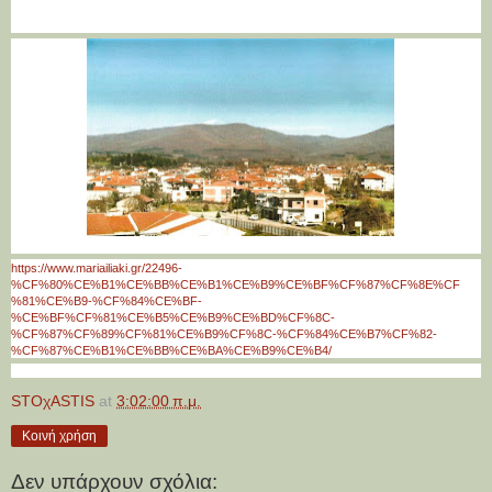
https://www.mariailiaki.gr/22496-
%CF%80%CE%B1%CE%BB%CE%B1%CE%B9%CE%BF%CF%87%CF%8E%CF
%81%CE%B9-%CF%84%CE%BF-
%CE%BF%CF%81%CE%B5%CE%B9%CE%BD%CF%8C-
%CF%87%CF%89%CF%81%CE%B9%CF%8C-%CF%84%CE%B7%CF%82-
%CF%87%CE%B1%CE%BB%CE%BA%CE%B9%CE%B4/
STOχASTIS
at
3:02:00 π.μ.
Κοινή χρήση
Δεν υπάρχουν σχόλια: