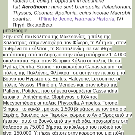
radicis CL colligit. oppidum in cacumine
fuit
Acrothoon
; nunc sunt Uranopolis, Palaehorium,
Thyssus, Cleonae, Apollonia, cuius incolae Macrobii
coantur.
—
(
Pline le Jeune
,
Naturalis Historia
, IV)
Πηγή: Βικιπαίδεια
μτφ Google
Στην ακτή του Κόλπου της Μακεδονίας, η πόλη της
Χαλάστρας.
στην ενδοχώρα, τον Φίλερο, τη Λήτη και, στον
πυθμένα του κόλπου, τη Θεσσαλονίκη, σε ελεύθερη
κατάσταση: από το Δυράχιο στην πόλη υπάρχουν 114.000
σκαλοπάτια.
Spa, στον Θερμικό Κόλπο
οι πόλεις Dicea,
Pydna, Derrha, Scione ·
το ακρωτήριο Canastraeum ·
οι
πόλεις της Παλλήνης, Φλέγκρα ·
σε αυτήν την περιοχή, τα
βουνά του Hypsizorus, Epitus, Halcyone, Lecoomne.
οι
πόλεις Nyssos, Phinélon, Mendes και, στον ισθμό της
Pallène, Potidea, που σήμερα ονομάζεται Cassandria,
αποικία ·
Anthémonte, Olophyxos, ο Κόλπος
Mecybernéeen;
οι πόλεις Physcella, Ampelos, Torone,
Singos ·
το κανάλι, μήκους 1.500 βημάτων, με τον οποίο ο
Ξέρξης, βασιλιάς των Περσών, χώρισε το Άγιο Όρος από την
ήπειρο ·
αυτό το βουνό, από την πεδιάδα,
προχωρήστε στη
θάλασσα με 75.000 βήματα.
το κύκλωμα του ποδιού του
είναι 150.000.
Υπήρχε κάποτε στην κορυφή του μια πόλη