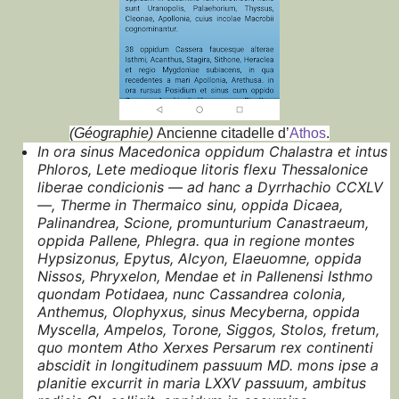
(
Géographie
)
Ancienne citadelle d’
Athos
.
In ora sinus Macedonica oppidum Chalastra et intus
Phloros, Lete medioque litoris flexu Thessalonice
liberae condicionis — ad hanc a Dyrrhachio CCXLV
—, Therme in Thermaico sinu, oppida Dicaea,
Palinandrea, Scione, promunturium Canastraeum,
oppida Pallene, Phlegra. qua in regione montes
Hypsizonus, Epytus, Alcyon, Elaeuomne, oppida
Nissos, Phryxelon, Mendae et in Pallenensi Isthmo
quondam Potidaea, nunc Cassandrea colonia,
Anthemus, Olophyxus, sinus Mecyberna, oppida
Myscella, Ampelos, Torone, Siggos, Stolos, fretum,
quo montem Atho Xerxes Persarum rex continenti
abscidit in longitudinem passuum MD. mons ipse a
planitie excurrit in maria LXXV passuum, ambitus