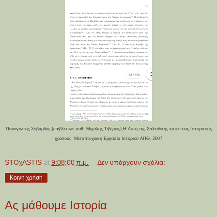
Παναγιώτης Χοβαρδάς (επιβλέπων καθ. Μιχάλης Τιβέριος),Η Ακτή της Χαλκιδικής κατά τους Ιστορικούς
χρόνους, Μεταπτυχιακή Εργασία Ιστορικό ΑΠΘ, 2007
STOχASTIS
at
9:08:00 π.μ.
Δεν υπάρχουν σχόλια:
Κοινή χρήση
Ας μάθουμε Ιστορία