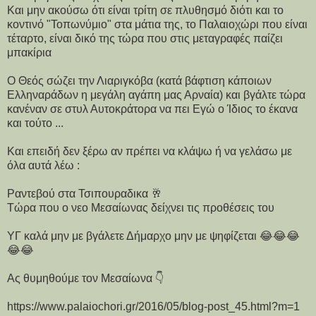
Και μην ακούσω ότι είναι τρίτη σε πλυθησμό διότι και το
κοντινό "Τοπωνύμιο" στα μάτια της, το Παλαιοχώρι που είναι
τέταρτο, είναι δικό της τώρα που στις μεταγραφές παίζει
μπακίρια
Ο Θεός σώζει την Λιαριγκόβα (κατά βάφτιση κάποιων
Ελληναράδων η μεγάλη αγάπη μας Αρναία) και βγάλτε τώρα
κανέναν σε στυλ Αυτοκράτορα να πει Εγώ ο Ίδιος το έκανα
και τούτο ...
Και επειδή δεν ξέρω αν πρέπει να κλάψω ή να γελάσω με
όλα αυτά λέω :
Ραντεβού στα Τσιπουραδικα 🥂
Τώρα που ο νεο Μεσαίωνας δείχνει τις προθέσεις του
ΥΓ καλά μην με βγάλετε Δήμαρχο μην με ψηφίζεται 😂😂😂
😂😂
Ας θυμηθούμε τον Μεσαίωνα 👇
https://www.palaiochori.gr/2016/05/blog-post_45.html?m=1