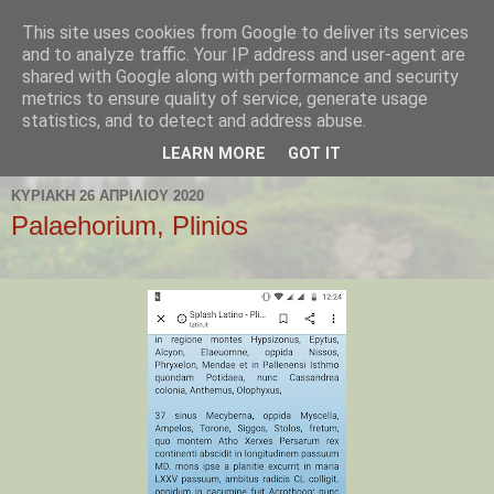
This site uses cookies from Google to deliver its services
Παλαιοχώρι Χαλκιδικής
and to analyze traffic. Your IP address and user-agent are
shared with Google along with performance and security
metrics to ensure quality of service, generate usage
Palaiochori Chalkidiki - Paleochori (Chalkidiki) - Paleochóri
statistics, and to detect and address abuse.
- Halkidiki Δήμος Αριστοτέλη, Κεντρική Μακεδονία, Ελλάδα
LEARN MORE
GOT IT
ΚΥΡΙΑΚΉ 26 ΑΠΡΙΛΊΟΥ 2020
Palaehorium, Plinios