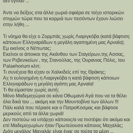
δεν έγιναν ...
Άντε να δείξεις στα άλλα χωριά σφαίρα σε τοίχο ιστορικών
στιγμών τώρα που τα κορμιά των πεσόντων έχουν λιώσει
στην λήθη ...
Τι νόημα θα είχε ο Ζορμπάς χωρίς Λιαριγκόβα (κατά βάφτιση
κάποιων Ελληναράδων η μεγάλη αγαπημένη μας Αρναία);
Εμ εκείνος ο Νέπωτας;
Εκείνοι οι άποικοι της Ακάνθου των Σταγείρων,της Ασσας,
των Ρεβενικείων , της Στανούλας, της Ουρανιας Πόλις, του
Palaehorium κλπ;
Τι συνέχεια θα είχαν οι Χαλκιδείς επί της Θράκης;
Αχ τι ευλογημένη η Λιαριγκόβα η κατά βάφτιση κάποιων
Ελληναράδων η μεγάλη αγάπη μας Αρναία!
Τι θα είμασταν χωρίς αυτή;
Μόνο Μαδεμοχώρια σε κάνα Οθωμανό Αγά που να τα θέλει
όλα δικά του ... ακόμη και την Μουντοβίνα των άλλων !!!
Πάλι καλά που πέρασε και ο ΠατροΚοσμας και βάφτισε
μερικούς από τα άλλα χωριά!
Δεν πιστεύω να υπάρχει κάποιος/α να πιστέψει ότι ακόμα και
επί Μαδεμοχωρίων ήταν Πρωτεύουσα κάποιος Μαχαλάς;
Διότι μεγάλος Μαχαλάς είναι ένας σε τούτα τα μέρη ...