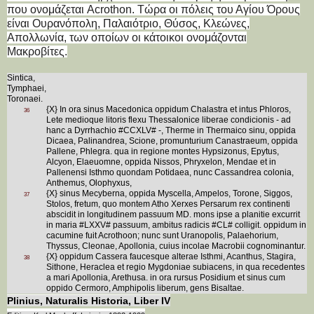
που ονομάζεται Acrothon.
Τώρα οι πόλεις του Αγίου Όρους
είναι Ουρανόπολη, Παλαιότριο, Θύσος, Κλεώνες,
Απολλωνία, των οποίων οι κάτοικοι ονομάζονται
Μακροβίτες.
Sintica,
Tymphaei,
Toronaei.
{X} In ora sinus Macedonica oppidum Chalastra et intus Phloros,
36
Lete medioque litoris flexu Thessalonice liberae condicionis - ad
hanc a Dyrrhachio #CCXLV# -, Therme in Thermaico sinu, oppida
Dicaea, Palinandrea, Scione, promunturium Canastraeum, oppida
Pallene, Phlegra. qua in regione montes Hypsizonus, Epytus,
Alcyon, Elaeuomne, oppida Nissos, Phryxelon, Mendae et in
Pallenensi Isthmo quondam Potidaea, nunc Cassandrea colonia,
Anthemus, Olophyxus,
{X} sinus Mecyberna, oppida Myscella, Ampelos, Torone, Siggos,
37
Stolos, fretum, quo montem Atho Xerxes Persarum rex continenti
abscidit in longitudinem passuum MD. mons ipse a planitie excurrit
in maria #LXXV# passuum, ambitus radicis #CL# colligit. oppidum in
cacumine fuit Acrothoon; nunc sunt Uranopolis, Palaehorium,
Thyssus, Cleonae, Apollonia, cuius incolae Macrobii cognominantur.
{X} oppidum Cassera faucesque alterae Isthmi, Acanthus, Stagira,
38
Sithone, Heraclea et regio Mygdoniae subiacens, in qua recedentes
a mari Apollonia, Arethusa. in ora rursus Posidium et sinus cum
oppido Cermoro, Amphipolis liberum, gens Bisaltae.
Plinius, Naturalis Historia, Liber IV