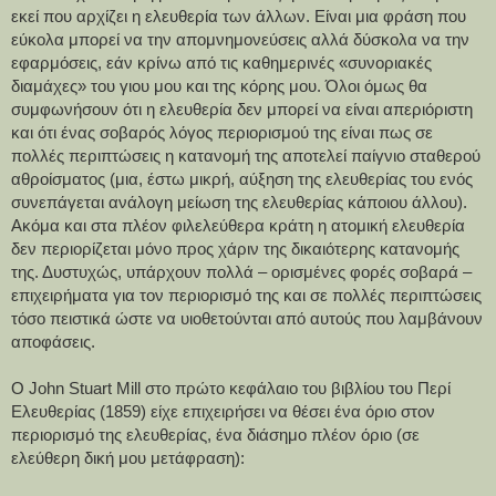
εκεί που αρχίζει η ελευθερία των άλλων. Είναι μια φράση που 
εύκολα μπορεί να την απομνημονεύσεις αλλά δύσκολα να την 
εφαρμόσεις, εάν κρίνω από τις καθημερινές «συνοριακές 
διαμάχες» του γιου μου και της κόρης μου. Όλοι όμως θα 
συμφωνήσουν ότι η ελευθερία δεν μπορεί να είναι απεριόριστη 
και ότι ένας σοβαρός λόγος περιορισμού της είναι πως σε 
πολλές περιπτώσεις η κατανομή της αποτελεί παίγνιο σταθερού 
αθροίσματος (μια, έστω μικρή, αύξηση της ελευθερίας του ενός 
συνεπάγεται ανάλογη μείωση της ελευθερίας κάποιου άλλου). 
Ακόμα και στα πλέον φιλελεύθερα κράτη η ατομική ελευθερία 
δεν περιορίζεται μόνο προς χάριν της δικαιότερης κατανομής 
της. Δυστυχώς, υπάρχουν πολλά – ορισμένες φορές σοβαρά – 
επιχειρήματα για τον περιορισμό της και σε πολλές περιπτώσεις 
τόσο πειστικά ώστε να υιοθετούνται από αυτούς που λαμβάνουν 
αποφάσεις.
Ο John Stuart Mill στο πρώτο κεφάλαιο του βιβλίου του Περί 
Ελευθερίας (1859) είχε επιχειρήσει να θέσει ένα όριο στον 
περιορισμό της ελευθερίας, ένα διάσημο πλέον όριο (σε 
ελεύθερη δική μου μετάφραση):