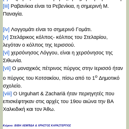
[iii]
Ραβανίκια είναι τα Ρεβενίκια, η σημερινή Μ.
Παναγία.
[iv]
Λογγομάτι είναι το σημερινό Γομάτι.
[v]
Στελάρικος κόλπος- κόλπος του Στελαρίου,
λεγόταν ο κόλπος της Ιερισσού.
[vi]
χερσόνησος Λόγγου, είναι η χερσόνησος της
Σιθωνία.
[vii]
Ο μοναχικός πέτρινος πύργος στην Ιερισσό ήταν
ο
ο πύργος του Κοτσακίου, πίσω από το 1
Δημοτικό
σχολείο.
[viii]
Ο
Urguhart &
Zachariä ήταν περιηγητές
που
επισκέφτηκαν στις αρχές του 19ου αιώνα την ΒΑ
Χαλκιδική και τον Άθω.
Κείμενο: ΒΙΒΗ ΛΕΜΠΙΔΑ &
ΧΡΗΣΤΟΣ ΚΑΡΑΣΤΕΡΓΙΟΣ