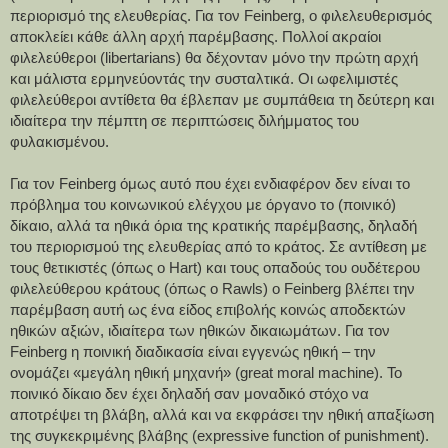
περιορισμό της ελευθερίας. Για τον Feinberg, ο φιλελευθερισμός 
αποκλείει κάθε άλλη αρχή παρέμβασης. Πολλοί ακραίοι 
φιλελεύθεροι (libertarians) θα δέχονταν μόνο την πρώτη αρχή 
και μάλιστα ερμηνεύοντάς την συσταλτικά. Οι ωφελιμιστές 
φιλελεύθεροι αντίθετα θα έβλεπαν με συμπάθεια τη δεύτερη και 
ιδιαίτερα την πέμπτη σε περιπτώσεις διλήμματος του 
φυλακισμένου.
Για τον Feinberg όμως αυτό που έχει ενδιαφέρον δεν είναι το 
πρόβλημα του κοινωνικού ελέγχου με όργανο το (ποινικό) 
δίκαιο, αλλά τα ηθικά όρια της κρατικής παρέμβασης, δηλαδή 
του περιορισμού της ελευθερίας από το κράτος. Σε αντίθεση με 
τους θετικιστές (όπως ο Hart) και τους οπαδούς του ουδέτερου 
φιλελεύθερου κράτους (όπως ο Rawls) ο Feinberg βλέπει την 
παρέμβαση αυτή ως ένα είδος επιβολής κοινώς αποδεκτών 
ηθικών αξιών, ιδιαίτερα των ηθικών δικαιωμάτων. Για τον 
Feinberg η ποινική διαδικασία είναι εγγενώς ηθική – την 
ονομάζει «μεγάλη ηθική μηχανή» (great moral machine). Το 
ποινικό δίκαιο δεν έχει δηλαδή σαν μοναδικό στόχο να 
αποτρέψει τη βλάβη, αλλά και να εκφράσει την ηθική απαξίωση 
της συγκεκριμένης βλάβης (expressive function of punishment).