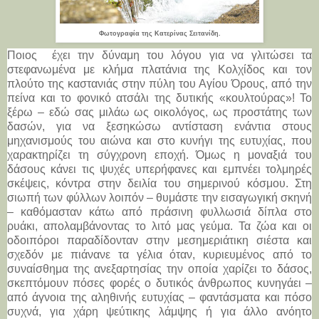
Φωτογραφία της Κατερίνας Σειτανίδη.
Ποιος έχει την δύναμη του λόγου για να γλιτώσει τα
στεφανωμένα με κλήμα πλατάνια της Κολχίδος και τον
πλούτο της καστανιάς στην πύλη του Αγίου Όρους, από την
πείνα και το φονικό ατσάλι της δυτικής «κουλτούρας»! Το
ξέρω – εδώ σας μιλάω ως οικολόγος, ως προστάτης των
δασών, για να ξεσηκώσω αντίσταση ενάντια στους
μηχανισμούς του αιώνα και στο κυνήγι της ευτυχίας, που
χαρακτηρίζει τη σύγχρονη εποχή. Όμως η μοναξιά του
δάσους κάνει τις ψυχές υπερήφανες και εμπνέει τολμηρές
σκέψεις, κόντρα στην δειλία του σημερινού κόσμου. Στη
σιωπή των φύλλων λοιπόν – θυμάστε την εισαγωγική σκηνή
– καθόμασταν κάτω από πράσινη φυλλωσιά δίπλα στο
ρυάκι, απολαμβάνοντας το λιτό μας γεύμα. Τα ζώα και οι
οδοιπόροι παραδίδονταν στην μεσημεριάτικη σιέστα και
σχεδόν με πιάνανε τα γέλια όταν, κυριευμένος από το
συναίσθημα της ανεξαρτησίας την οποία χαρίζει το δάσος,
σκεπτόμουν πόσες φορές ο δυτικός άνθρωπος κυνηγάει –
από άγνοια της αληθινής ευτυχίας – φαντάσματα και πόσο
συχνά, για χάρη ψεύτικης λάμψης ή για άλλο ανόητο