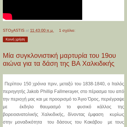
STOχASTIS
at
11:43:00 π.μ.
1 σχόλιο:
Κοινή χρήση
Μία συγκλονιστική μαρτυρία του 19ου
αιώνα για τα δάση της ΒΑ Χαλκιδικής
Περίπου 150 χρόνια πριν, μεταξύ του 1838-1840, ο Ιταλός
περιηγητής
Jakob
Phillip
Fallmerayer
, στο πέρασμα του από
την περιοχή μας και με προορισμό το Άγιο Όρος, περιέγραψε
με έκδηλο θαυμασμό το φυσικό κάλλος της
βορειοανατολικής Χαλκιδικής, δίνοντας έμφαση κυρίως
στην μοναδικότητα του δάσους του Κακάβου με τους