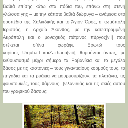
Βαθιά επίσης κάτω στα πόδια του, επάνω στη στενή
γλώσσα γης – με την κάποτε βαθιά διώρυγα – ανάμεσα στο
οροπέδιο της Χαλκιδικής και το Άγιον Όρος, η κωμόπολη
Ιερισσός, η Αρχαία Άκανθος, με την κατεστραμμένη
Ακρόπολη και ο μοναχικός πέτρινος πύργος
[vii]
που
στέκεται σ΄ένα χωράφι. Ερωτώ τους
κυρίους
Urquhart
και
Zachari
α
[viii]
, θυμούνται όντως, με
ενθουσιασμό μέχρι σήμερα τα Ραβανίκια και το μεγάλο
δάσος με τις καστανιές – τους γιγαντιαίους κορμούς τους, τα
πηγάδια και τα ρυάκια να μουρμουρίζουν, τα πλατάνια, τις
φουντουκιές, τους θάμνους βελανιδιάς και τις σκιές αυτού
του γραφικού δάσους;