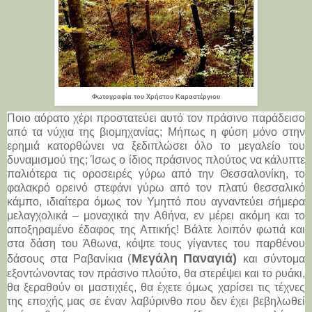
Φωτογραφία του Χρήστου Καραστέργιου
Ποιο αόρατο χέρι προστατεύει αυτό τον πράσινο παράδεισο
από τα νύχια της βιομηχανίας; Μήπως η φύση μόνο στην
ερημιά κατορθώνει να ξεδιπλώσει όλο το μεγαλείο του
δυναμισμού της; Ίσως ο ίδιος πράσινος πλούτος να κάλυπτε
παλιότερα τις οροσειρές γύρω από την Θεσσαλονίκη, το
φαλακρό ορεινό στεφάνι γύρω από τον πλατύ θεσσαλικό
κάμπο, ιδιαίτερα όμως τον Υμηττό που αγναντεύει σήμερα
μελαγχολικά – μοναχικά την Αθήνα, εν μέρει ακόμη και το
αποξηραμένο έδαφος της Αττικής! Βάλτε λοιπόν φωτιά και
στα δάση του Άθωνα, κόψτε τους γίγαντες του παρθένου
Μεγάλη Παναγιά)
δάσους στα Ραβανίκια (
και σύντομα
εξοντώνοντας τον πράσινο πλούτο, θα στερέψει και το ρυάκι,
θα ξεραθούν οι μαστιχιές, θα έχετε όμως χαρίσει τις τέχνες
της εποχής μας σε έναν λαβύρινθο που δεν έχει βεβηλωθεί