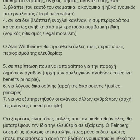
αισθήματα ντροπής, άγχους, αηδίας, αγανάκτησης, κλπ.
3. βλάπτει τον εαυτό του σωματικά, οικονομικά ή ηθικά (νομικός 
πατερναλισμός / legal paternalism)
4. αν και δεν βλάπτει ή ενοχλεί κανέναν, η συμπεριφορά του 
κρίνεται ως ανήθικη από την κρατούσα συμβατική ηθική 
(νομικός ηθικισμός / legal moralism)
Ο Alan Wertheimer θα προσθέσει άλλες τρεις περιπτώσεις 
περιορισμού της ελευθερίας:
5. σε περίπτωση που είναι απαραίτητο για την παροχή 
δημόσιων αγαθών (αρχή των συλλογικών αγαθών / collective 
benefits principle),
6. για λόγους δικαιοσύνης (αρχή της δικαιοσύνης / justice 
principle)
7. για να εξυπηρετηθούν οι ανάγκες άλλων ανθρώπων (αρχή 
της ανάγκης / need principle)
Οι εξαιρέσεις είναι τόσες πολλές που, αν υιοθετηθούν όλες, θα 
μετατρέψουν την ίδια την ελευθερία σε εξαίρεση. Ο Feinberg 
συζητά τις τέσσερις και καταλήγει πως μόνο οι δύο πρώτες 
(πολύ περισσότερο η αρχή της βλάβης) νομιμοποιούν ηθικά τον 