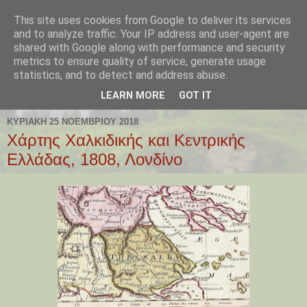
This site uses cookies from Google to deliver its services
Παλαιοχώρι Χαλκιδικής
and to analyze traffic. Your IP address and user-agent are
shared with Google along with performance and security
metrics to ensure quality of service, generate usage
Palaiochori Chalkidiki - Paleochori (Chalkidiki) - Paleochóri
statistics, and to detect and address abuse.
- Halkidiki Δήμος Αριστοτέλη, Κεντρική Μακεδονία, Ελλάδα
LEARN MORE
GOT IT
ΚΥΡΙΑΚΉ 25 ΝΟΕΜΒΡΊΟΥ 2018
Χάρτης Χαλκιδικής και Κεντρικής
Ελλάδας, 1808, Λονδίνο