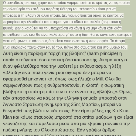
Ο μοναδικός σκοπός χάριν του οποίου νομιμοποιείται το κράτος να περιορίσει
την ελευθερία του ατόμου παρά τη θέλησή του τελευταίου είναι για να
αποτρέψει τη βλάβη σε άλλα άτομα. Δεν νομιμοποιείται όμως το κράτος να
περιορίσει την ελευθερία του ατόμου για το «δικό του καλό» (σωματικό ή
ηθικό). Δεν δικαιούται να το υποχρεώσει να κάνει ή να μην κάνει κάτι διότι
υποτίθεται πως έτσι θα είναι καλύτερα γι’ αυτό ή διότι θα το κάνει ευτυχέστερο ή
γιατί σύμφωνα με κάποιους έτσι είναι «πιο σωστό» ή «πιο σοφό». Το άτομο
είναι κυρίαρχο πάνω στον εαυτό του, πάνω στο σώμα του και στο μυαλό του.
Αυτή είναι η περίφημη “αρχή της βλάβης” (harm principle) η 
οποία ακούγεται τόσο πειστική όσο και ασαφής. Ακόμα και για 
έναν φιλελεύθερο που την υιοθετεί με ενθουσιασμό, η λέξη 
«βλάβη» είναι πολύ γενική και σίγουρα δεν μπορεί να 
εφαρμοσθεί μηχανιστικά, όπως ίσως ήλπιζε ο Mill. Όλοι θα 
συμφωνήσουν πως η ανθρωποκτονία, η κλοπή, η σωματική 
βλάβη και η απάτη εμπίπτουν στην έννοια της «βλάβης». Όμως 
εάν αποφασίσω να κάψω την ελληνική σημαία μπροστά στον 
Άγνωστο Στρατιώτη ανήμερα της 25ης Μαρτίου, μπορεί να 
θεωρηθεί πως βλάπτω κάποιους; Εάν είμαι μέλος της Ku-Klux-
Klan και κάψω σταυρούς μπροστά στα σπίτια μαύρων ή αν είμαι 
νεοναζιστής και παρελάσω μέσα από μια εβραϊκή συνοικία την 
ημέρα μνήμης του Ολοκαυτώματος; Εάν γράψω άρθρο 