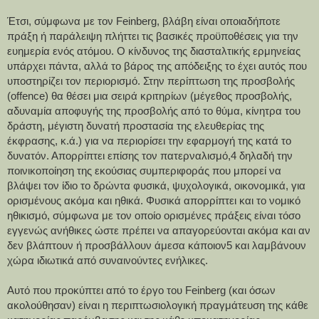
Έτσι, σύμφωνα με τον Feinberg, βλάβη είναι οποιαδήποτε 
πράξη ή παράλειψη πλήττει τις βασικές προϋποθέσεις για την 
ευημερία ενός ατόμου. Ο κίνδυνος της διασταλτικής ερμηνείας 
υπάρχει πάντα, αλλά το βάρος της απόδειξης το έχει αυτός που 
υποστηρίζει τον περιορισμό. Στην περίπτωση της προσβολής 
(offence) θα θέσει μια σειρά κριτηρίων (μέγεθος προσβολής, 
αδυναμία αποφυγής της προσβολής από το θύμα, κίνητρα του 
δράστη, μέγιστη δυνατή προστασία της ελευθερίας της 
έκφρασης, κ.ά.) για να περιορίσει την εφαρμογή της κατά το 
δυνατόν. Απορρίπτει επίσης τον πατερναλισμό,4 δηλαδή την 
ποινικοποίηση της εκούσιας συμπεριφοράς που μπορεί να 
βλάψει τον ίδιο το δρώντα φυσικά, ψυχολογικά, οικονομικά, για 
ορισμένους ακόμα και ηθικά. Φυσικά απορρίπτει και το νομικό 
ηθικισμό, σύμφωνα με τον οποίο ορισμένες πράξεις είναι τόσο 
εγγενώς ανήθικες ώστε πρέπει να απαγορεύονται ακόμα και αν 
δεν βλάπτουν ή προσβάλλουν άμεσα κάποιον5 και λαμβάνουν 
χώρα ιδιωτικά από συναινούντες ενήλικες.
Αυτό που προκύπτει από το έργο του Feinberg (και όσων 
ακολούθησαν) είναι η περιπτωσιολογική πραγμάτευση της κάθε 