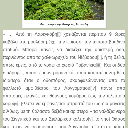
Φωτογραφία της Κατερίνας Σειτανίδη
« … Από τη Λαρεγκόβη
[i]
χρειάζονται περίπου 9 ώρες
καβάλα στο μουλάρι μέχρι την Ιερισσό, τον τέταρτο βραδινό
σταθμό. Μπορεί κανείς να διαλέξει την αριστερή οδό,
περνώντας από τα χαλκωρυχεία του Νίζβορου
[ii]
, ή τη δεξιά,
όπως εμείς, από το γραφικό χωριό Ραβανίκια
[iii]
. Και οι δύο
διαδρομές προσφέρουν ρομαντικά τοπία και απέραντη θέα,
ιδιαίτερα όταν ο οδοιπόρος, σκαρφαλώνοντας από το
φυλλωτό αμφιθέατρο του Λογγοματιού
[iv]
πάνω από
απότομες πλαγιές και θάμνους κομάρου έως την τελευταία
κορυφή, βλέπει να εμφανίζεται μπροστά του ως δια μαγείας
ο Άθως, με τη θάλασσα δεξιά και αριστερά – τα γαλάζια νερά
του Σιγγιτικού και του Στελάρικου κόλπου
[v]
, το νησί Θάσος
και η ορεινή χερσόνησος του Λόγγου
[vi]
μέσα στο κύμα.