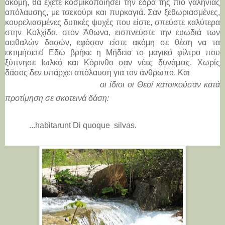
ακόμη, θα έχετε κοσμικοποιήσει την έδρα της πιο γαλήνιας
απόλαυσης, με τσεκούρι και πυρκαγιά. Σαν ξεθωριασμένες,
κουρελιασμένες δυτικές ψυχές που είστε, σπεύστε καλύτερα
στην Κολχίδα, στον Άθωνα, εισπνεύστε την ευωδιά των
αειθαλών δασών, εφόσον είστε ακόμη σε θέση να τα
εκτιμήσετε! Εδώ βρήκε η Μήδεια το μαγικό φίλτρο που
ξύπνησε Ιωλκό και Κόρινθο σαν νέες δυνάμεις. Χωρίς
δάσος δεν υπάρχει απόλαυση για τον άνθρωπο. Και
o
ι ίδιοι οι Θεοί κατοικούσαν κατά
προτίμηση σε σκοτεινά δάση:
...
habitarunt
Di
quoque
silvas
.