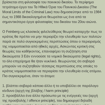
βρίσκεται στη φιλοσοφία του ποινικού δικαίου. Το περίφημο 
τετράτομο έργο του Τα Ηθικά Όρια του Ποινικού Δικαίου (The 
Moral Limits of the Criminal Law) που δημοσιεύτηκε από το 1984 
έως το 1988 δικαιολογημένα θεωρείται ως ένα από τα 
σημαντικότερα έργα φιλοσοφίας του δικαίου του 20ου αιώνα.
Ο Feinberg ως κλασικός φιλελεύθερος θεωρεί καταρχήν πως το 
κράτος θα πρέπει να μην περιορίζει την ελευθερία των πολιτών 
παρά σε πολύ συγκεκριμένες περιπτώσεις όπου ο περιορισμός 
της νομιμοποιείται από ηθικές αρχές. Ασκώντας κριτική στις 
θεωρίες του καθήκοντος, επαναφέρει τη συζήτηση στα 
δικαιώματα 3 Εάν εννοούσε τα νομικά δικαιώματα (legal rights), 
το όλο επιχείρημα θα ήταν κυκλικό. θεωρώντας ότι σοβαρά 
μπορούν να συζητηθούν τέσσερις περιπτώσεις στις οποίες το 
κράτος νομιμοποιείται να περιορίσει την ελευθερία ενός ατόμου. 
Πιο συγκεκριμένα, όταν το άτομο:
1. βλάπτει σοβαρά κάποιο άλλο ή το υποβάλλει σε παράλογο 
κίνδυνο (αρχή της βλάβης / harm principle)
2. προσβάλλει ένα άλλο πρόσωπο με τις ενέργειές του (αρχή 
της προσβολής / offence principle), του δημιουργεί δηλαδή 