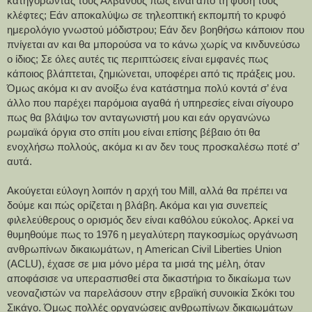
κατηγορώντας τους Αλβανούς πως είναι από τη φύση τους 
κλέφτες; Εάν αποκαλύψω σε τηλεοπτική εκπομπή το κρυφό 
ημερολόγιο γνωστού μόδιστρου; Εάν δεν βοηθήσω κάποιον που 
πνίγεται αν και θα μπορούσα να το κάνω χωρίς να κινδυνεύσω 
ο ίδιος; Σε όλες αυτές τις περιπτώσεις είναι εμφανές πως 
κάποιος βλάπτεται, ζημιώνεται, υποφέρει από τις πράξεις μου. 
Όμως ακόμα κι αν ανοίξω ένα κατάστημα πολύ κοντά σ’ ένα 
άλλο που παρέχει παρόμοια αγαθά ή υπηρεσίες είναι σίγουρο 
πως θα βλάψω τον ανταγωνιστή μου και εάν οργανώνω 
ρωμαϊκά όργια στο σπίτι μου είναι επίσης βέβαιο ότι θα 
ενοχλήσω πολλούς, ακόμα κι αν δεν τους προσκαλέσω ποτέ σ’ 
αυτά.
Ακούγεται εύλογη λοιπόν η αρχή του Mill, αλλά θα πρέπει να 
δούμε και πώς ορίζεται η βλάβη. Ακόμα και για συνεπείς 
φιλελεύθερους ο ορισμός δεν είναι καθόλου εύκολος. Αρκεί να 
θυμηθούμε πως το 1976 η μεγαλύτερη παγκοσμίως οργάνωση 
ανθρωπίνων δικαιωμάτων, η American Civil Liberties Union 
(ACLU), έχασε σε μια μόνο μέρα τα μισά της μέλη, όταν 
αποφάσισε να υπερασπισθεί στα δικαστήρια το δικαίωμα των 
νεοναζιστών να παρελάσουν στην εβραϊκή συνοικία Σκόκι του 
Σικάγο. Όμως πολλές οργανώσεις ανθρωπίνων δικαιωμάτων 