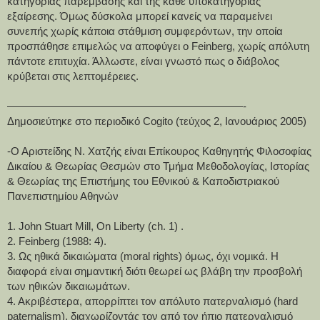
κατηγορίας παρέμβασης και της κάθε υποκατηγορίας 
εξαίρεσης. Όμως δύσκολα μπορεί κανείς να παραμείνει 
συνεπής χωρίς κάποια στάθμιση συμφερόντων, την οποία 
προσπάθησε επιμελώς να αποφύγει ο Feinberg, χωρίς απόλυτη 
πάντοτε επιτυχία. Άλλωστε, είναι γνωστό πως ο διάβολος 
κρύβεται στις λεπτομέρειες.
——————————————————————-
Δημοσιεύτηκε στο περιοδικό Cogito (τεύχος 2, Ιανουάριος 2005)
-Ο Αριστείδης Ν. Χατζής είναι Επίκουρος Καθηγητής Φιλοσοφίας 
Δικαίου & Θεωρίας Θεσμών στο Τμήμα Μεθοδολογίας, Ιστορίας 
& Θεωρίας της Επιστήμης του Εθνικού & Καποδιστριακού 
Πανεπιστημίου Αθηνών
1. John Stuart Mill, On Liberty (ch. 1) .
2. Feinberg (1988: 4).
3. Ως ηθικά δικαιώματα (moral rights) όμως, όχι νομικά. Η 
διαφορά είναι σημαντική διότι θεωρεί ως βλάβη την προσβολή 
των ηθικών δικαιωμάτων.
4. Ακριβέστερα, απορρίπτει τον απόλυτο πατερναλισμό (hard 
paternalism), διαχωρίζοντάς τον από τον ήπιο πατερναλισμό 