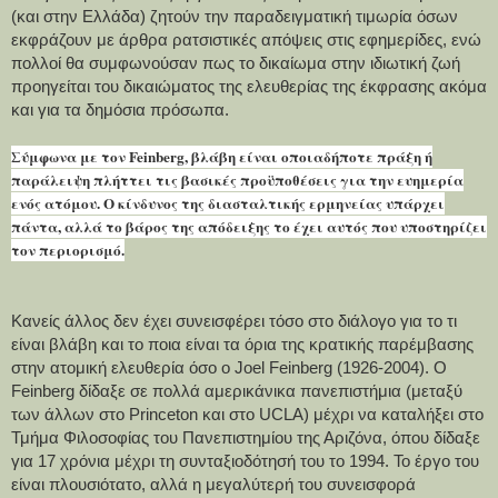
(και στην Ελλάδα) ζητούν την παραδειγματική τιμωρία όσων 
εκφράζουν με άρθρα ρατσιστικές απόψεις στις εφημερίδες, ενώ 
πολλοί θα συμφωνούσαν πως το δικαίωμα στην ιδιωτική ζωή 
προηγείται του δικαιώματος της ελευθερίας της έκφρασης ακόμα 
και για τα δημόσια πρόσωπα.
Σύμφωνα με τον Feinberg, βλάβη είναι οποιαδήποτε πράξη ή
παράλειψη πλήττει τις βασικές προϋποθέσεις για την ευημερία
ενός ατόμου. Ο κίνδυνος της διασταλτικής ερμηνείας υπάρχει
πάντα, αλλά το βάρος της απόδειξης το έχει αυτός που υποστηρίζει
τον περιορισμό.
Κανείς άλλος δεν έχει συνεισφέρει τόσο στο διάλογο για το τι 
είναι βλάβη και το ποια είναι τα όρια της κρατικής παρέμβασης 
στην ατομική ελευθερία όσο ο Joel Feinberg (1926-2004). Ο 
Feinberg δίδαξε σε πολλά αμερικάνικα πανεπιστήμια (μεταξύ 
των άλλων στο Princeton και στο UCLA) μέχρι να καταλήξει στο 
Τμήμα Φιλοσοφίας του Πανεπιστημίου της Αριζόνα, όπου δίδαξε 
για 17 χρόνια μέχρι τη συνταξιοδότησή του το 1994. Το έργο του 
είναι πλουσιότατο, αλλά η μεγαλύτερή του συνεισφορά 