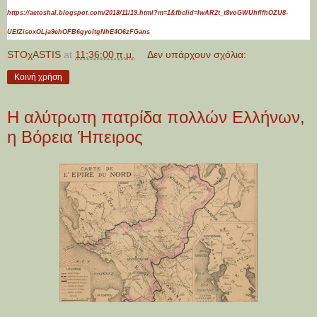
https://aetoshal.blogspot.com/2018/11/19.html?m=1&fbclid=IwAR2t_t8voGWUhflfhOZU8-
UEfZisoxOLja9ehOFB6gyoItgNhE4O6zFGans
STOχASTIS
at
11:36:00 π.μ.
Δεν υπάρχουν σχόλια:
Κοινή χρήση
Η αλύτρωτη πατρίδα πολλών Ελλήνων,
η Βόρεια Ήπειρος