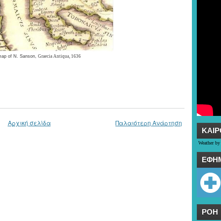
map of N. Sanson,
Graecia Antiqua
, 1636
Αρχική σελίδα
Παλαιότερη Ανάρτηση
ΚΑΙΡ
Weather by
ΕΦΗ
ΡΟΗ