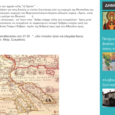
ΔΗΜ
ια την αρχαία πόλη "εξ Αρνών" :
α τους Αιολείς οι οποίοι ξεκινώντας από τις περιοχές της Θεσσαλίας και
ποίκησαν περιοχές του Βορειοανατολικού Αιγαίου άλλωστε κυρίως «Άρνη» κατά
 και μητέρα του Βοιωτού ή
ισμό , εφ’ όσον στην ΄Ανδρο υπήρχε πόλη που ονομαζόταν ΄Αρνη μετά
 κατοίκων να ονομάζουν το παρακείμενο ποταμό Χαβρία ενισχύει αυτή την
θεσία Γαύριο (Χάβριο- λιμάνι της Άνδρου) προς τιμή του Αθηναίου όμως
παθανασίου σελ 27-29 "...εδώ πλησίον ήσαν και (Αρχαίαι) Άρναι,
Ποτήριο
ρον. Μητρ. Σωκράτους
βοηθάε
όσους κ
σλαβικ
ξεκίνησ