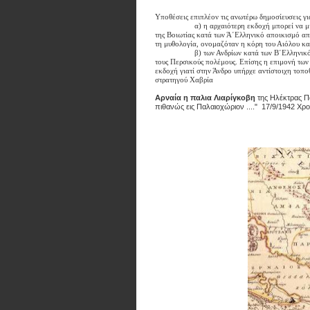
Υποθέσεις επιπλέον τις ανωτέρω δημοσίευσεις γ
α) η αρχαιότερη εκδοχή μπορεί να μιλήσει γι
της Βοιωτίας κατά των Ά΄Ελληνικό αποικισμό α
τη μυθολογία, ονομαζόταν η κόρη του Αιόλου
β) των Ανδρίων κατά των Β΄Ελληνικό αποικ
τους Περσικούς πολέμους. Επίσης η επιμονή των
εκδοχή γιατί στην Άνδρο υπήρχε αντίστοιχη τοπο
στρατηγού Χαβρία
Αρναία η παλια Λιαρίγκοβη
της Ηλέκτρας Πα
πιθανώς εις Παλαιοχώριον ...." 17/9/1942 Χ