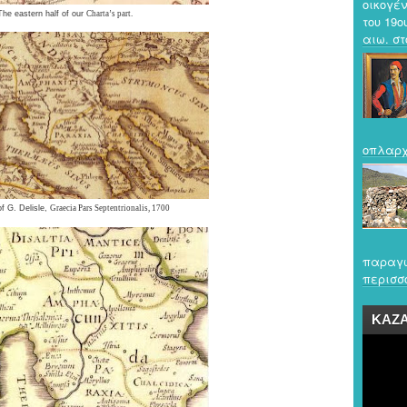
οικογέν
The eastern half of our
Charta’s
part.
του 19ο
αιω. στο
οπλαρχ
 G. Delisle,
Graecia Pars Septentrionalis
, 1700
παραγω
περισσό
ΚΑΖ