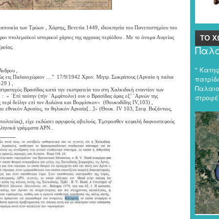
ποικία των Τρώων , Χάρτης, Βενετία 1449, ιδιοκτησία του Πανεπιστημίου του
ΤΟ Χ
ι πτολεμαϊκοί ιστορικοί χάρτες της αρχαιας περίόδου . Με το όνομα Αυγείας
Παλα
ροίας.
" Κατη
 Άνδρου ,
νώς εις Παλαιοχώριον ...." 17/9/1942 Χρον. Μητρ. Σωκράτους (Αρναία η παλια
πατρίδα
29 ) ,
Παλαιο
τρατηγός Βρασίδας κατά την εκστρατεία του στη Χαλκιδική εναντίον των
στροφές
: « ΄Επί ταύτην (τήν ΄Αμφίπολιν) ουν ο Βρασίδας άρας εξ’ ΄Αρνών της
 περί δείλην επί τον Αυλώνα και Βορμίσκον» (Θουκυδίδης IV,103) ,
το εθνικόν Αρναίος, το θηλυκόν Αρναία[...]» (Θουκ. IV 103, Στεφ. Βυζάντιος,
πολιτείας), είχε εκδώσει αργυρούς οβολούς. Έμπροσθεν κεφαλή δαφνοστεφούς
λληνικά γράμματα ΑΡΝ..