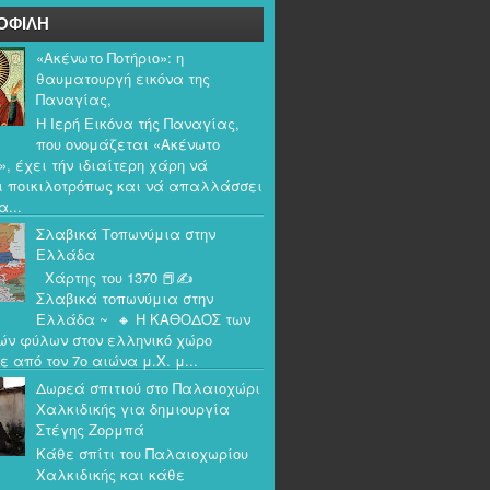
ΟΦΙΛΗ
«Ακένωτο Ποτήριο»: η
θαυματουργή εικόνα της
Παναγίας,
Η Ιερή Εικόνα τής Παναγίας,
που ονομάζεται «Ακένωτο
», έχει τήν ιδιαίτερη χάρη νά
ι ποικιλοτρόπως και νά απαλλάσσει
α...
Σλαβικά Τοπωνύμια στην
Ελλάδα
Χάρτης του 1370 📕✍️
Σλαβικά τοπωνύμια στην
Ελλάδα ~ 🔸 Η ΚΑΘΟΔΟΣ των
ών φύλων στον ελληνικό χώρο
ε από τον 7ο αιώνα μ.Χ. μ...
Δωρεά σπιτιού στο Παλαιοχώρι
Χαλκιδικής για δημιουργία
Στέγης Ζορμπά
Κάθε σπίτι του Παλαιοχωρίου
Χαλκιδικής και κάθε