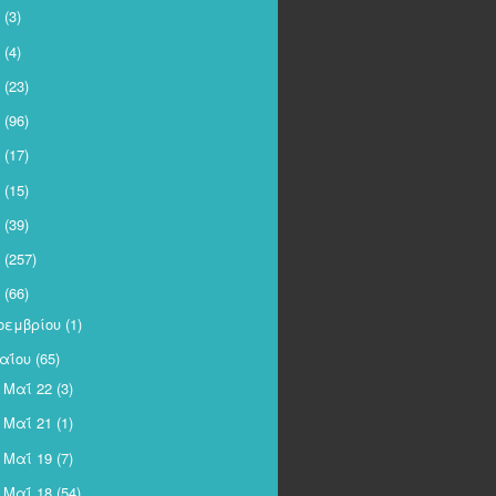
(3)
(4)
(23)
(96)
(17)
(15)
(39)
(257)
(66)
οεμβρίου
(1)
αΐου
(65)
Μαΐ 22
(3)
►
Μαΐ 21
(1)
►
Μαΐ 19
(7)
►
Μαΐ 18
(54)