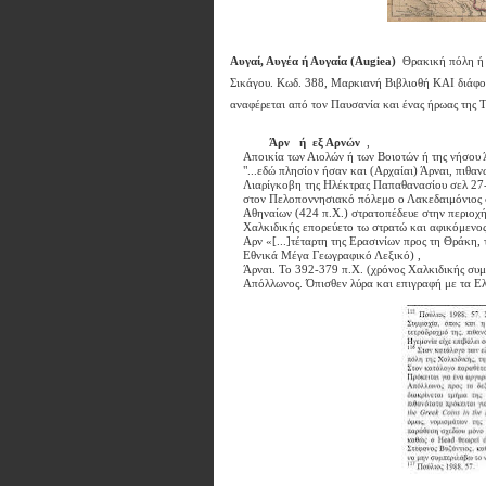
Αυγαί, Αυγέα ή Αυγαία (Augiea)
Θρακική πόλη ή α
Σικάγου. Κωδ. 388, Μαρκιανή Βιβλιοθή ΚΑΙ διάφορο
αναφέρεται από τον Παυσανία και ένας ήρωας της Τ
Άρν ή εξ Αρνών
,
Αποικία των Αιολών ή των Βοιοτών ή της νήσου
"...εδώ πλησίον ήσαν και (Αρχαίαι) Άρναι, πιθα
Λιαρίγκοβη της Ηλέκτρας Παπαθανασίου σελ 27-
στον Πελοποννησιακό πόλεμo ο Λακεδαιμόνιος σ
Αθηναίων (424 π.Χ.) στρατοπέδευε στην περιοχή 
Χαλκιδικής επορεύετο τω στρατώ και αφικόμενος
Αρν «[...]τέταρτη της Ερασινίων προς τη Θράκη, 
Εθνικά Μέγα Γεωγραφικό Λεξικό) ,
Άρναι. Το 392-379 π.Χ. (χρόνος Χαλκιδικής συμ
Απόλλωνος. Όπισθεν λύρα και επιγραφή με τα Ε