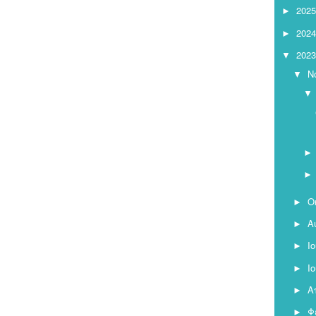
2025
►
2024
►
2023
▼
Ν
▼
▼
Ο
►
Α
►
Ι
►
Ι
►
Α
►
Φ
►