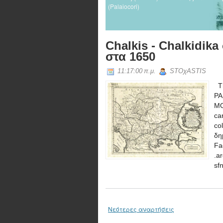
(Palaiocori)
Chalkis - Chalkidik
στα 1650
11:17:00 π.μ.
STOχASTIS
Th
PA
MO
ca
co
Fa
.a
sf
Νεότερες αναρτήσεις