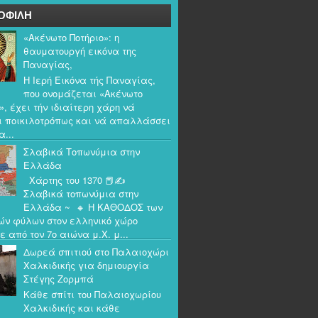
ΟΦΙΛΗ
«Ακένωτο Ποτήριο»: η
θαυματουργή εικόνα της
Παναγίας,
Η Ιερή Εικόνα τής Παναγίας,
που ονομάζεται «Ακένωτο
», έχει τήν ιδιαίτερη χάρη νά
ι ποικιλοτρόπως και νά απαλλάσσει
α...
Σλαβικά Τοπωνύμια στην
Ελλάδα
Χάρτης του 1370 📕✍️
Σλαβικά τοπωνύμια στην
Ελλάδα ~ 🔸 Η ΚΑΘΟΔΟΣ των
ών φύλων στον ελληνικό χώρο
ε από τον 7ο αιώνα μ.Χ. μ...
Δωρεά σπιτιού στο Παλαιοχώρι
Χαλκιδικής για δημιουργία
Στέγης Ζορμπά
Κάθε σπίτι του Παλαιοχωρίου
Χαλκιδικής και κάθε