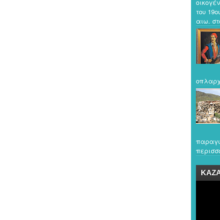
οικογέν
του 19ο
αιω. στο
οπλαρχ
παραγω
περισσό
ΚΑΖ