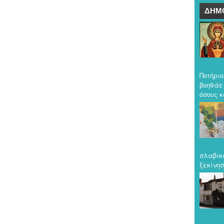
ΔΗΜ
Ποτήριο
βοηθάε
όσους κ
σλαβικ
ξεκίνησ