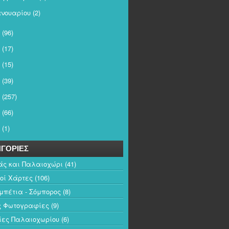
ανουαρίου
(2)
(96)
(17)
(15)
(39)
(257)
(66)
(1)
ΓΟΡΙΕΣ
άς και Παλαιοχώρι
(41)
κοί Χάρτες
(106)
πέτια - Σόμπορος
(8)
ς Φωτογραφίες
(9)
ίες Παλαιοχωρίου
(6)