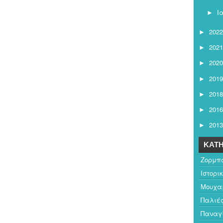
Ι
►
2022
►
2021
►
2020
►
2019
►
2018
►
2016
►
2013
►
ΚΑΤΗ
Ζορμπ
Ιστορι
Μουχαμ
Παλιέ
Παναγ