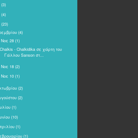
(3)
(4)
(23)
οεμβρίου
(4)
Νοε 28
(1)
Chalkis - Chalkidika σε χάρτη του
Γάλλου Sanson στ...
Νοε 18
(2)
►
Νοε 10
(1)
►
κτωβρίου
(2)
υγούστου
(2)
ουλίου
(1)
ουνίου
(10)
πριλίου
(1)
εβρουαρίου
(1)