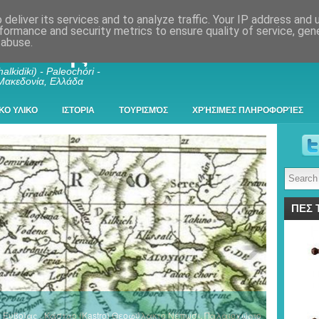
deliver its services and to analyze traffic. Your IP address and
formance and security metrics to ensure quality of service, ge
 abuse.
λκιδικής
alkidiki) - Paleochóri -
 Μακεδονία, Ελλάδα
ΚΟ ΥΛΙΚΟ
ΙΣΤΟΡΙΑ
ΤΟΥΡΙΣΜΌΣ
ΧΡΉΣΙΜΕΣ ΠΛΗΡΟΦΟΡΊΕΣ
ΠΕΣ 
ος Ευβοίας , Κάστρο (Kastro) Θεοφύλακτο Νέπωσι, Παλαιοχώριο