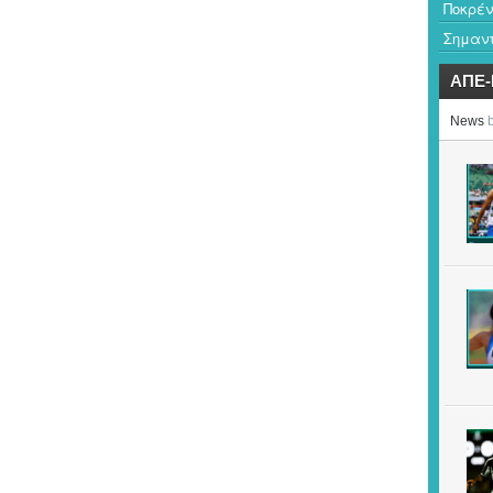
Ποκρέν
Σημαντ
ΑΠΕ