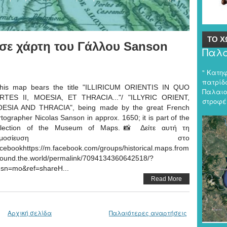
ΤΟ Χ
a σε χάρτη του Γάλλου Sanson
Παλα
" Κατη
πατρίδα
is map bears the title "ILLIRICUM ORIENTIS IN QUO
Παλαιο
RTES II, MOESIA, ET THRACIA..."/ "ILLYRIC ORIENT,
στροφές
ESIA AND THRACIA", being made by the great French
rtographer Nicolas Sanson in approx. 1650; it is part of the
llection of the Museum of Maps.📸 Δείτε αυτή τη
δημοσίευση στο
cebookhttps://m.facebook.com/groups/historical.maps.from
round.the.world/permalink/7094134360642518/?
nsn=mo&ref=shareΗ...
Read More
Αρχική σελίδα
Παλαιότερες αναρτήσεις