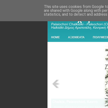
This site uses cookies from Google to 
are shared with Google along with per
statistics, and to detect and address
Παλαιοχώρι Χα
Palaiochori Chalkidiki - Paleochori (Ch
Halkidiki Δήμος Αριστοτέλη, Κεντρική
HOME
ΑΞΙΟΘΕΑΤΑ
ΠΟΛΥΜΕΣΙ
Chalkis, Palaiochori, Kastro
- Χαλκίς (Chalkis) Αποικία της Χαλκίδ