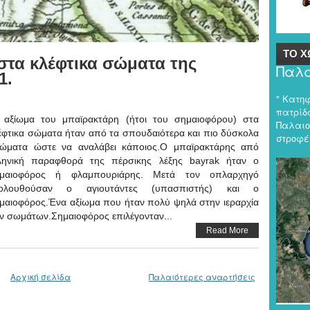
ΤΟ Χ
στα κλέφτικα σώματα της
Παλα
1.
" Κατη
πατρίδα
 αξίωμα του μπαϊρακτάρη (ήτοι του σημαιοφόρου) στα
Παλαιο
έφτικα σώματα ήταν από τα σπουδαιότερα και πιο δύσκολα
στροφές
ιώματα ώστε να αναλάβει κάποιος.Ο μπαϊρακτάρης από
ληνική παραφθορά της πέρσικης λέξης bayrak ήταν ο
μαιοφόρος ή φλαμπουριάρης. Μετά τον οπλαρχηγό
ολουθούσαν ο αγιουτάντες (υπασπιστής) και ο
μαιοφόρος.Ένα αξίωμα που ήταν πολύ ψηλά στην ιεραρχία
ν σωμάτων.Σημαιοφόρος επιλέγονταν...
Read More
Αρχική σελίδα
Παλαιότερες αναρτήσεις