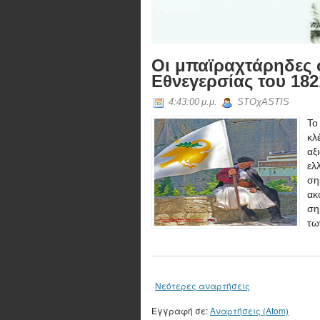
(Palaiocori)
Οι μπαϊραχτάρηδες 
Εθνεγερσίας του 182
4:43:00 μ.μ.
STOχASTIS
Το
κλ
αξ
ελ
ση
ακ
ση
τω
Νεότερες αναρτήσεις
Εγγραφή σε:
Αναρτήσεις (Atom)