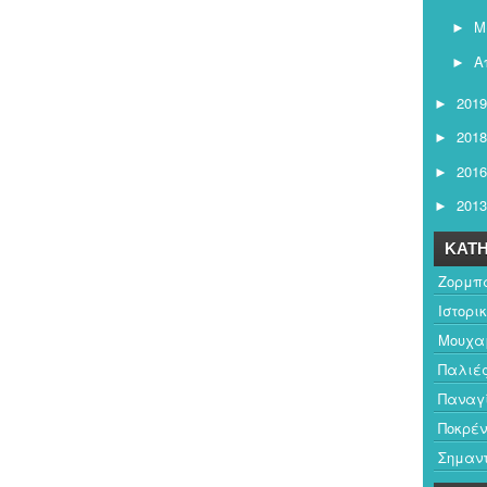
Μ
►
Α
►
2019
►
2018
►
2016
►
2013
►
ΚΑΤΗ
Ζορμπ
Ιστορι
Μουχαμ
Παλιέ
Παναγ
Ποκρέν
Σημαντ