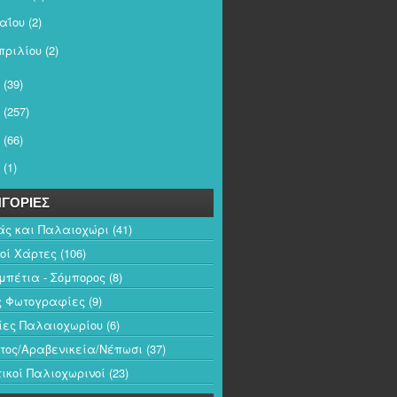
αΐου
(2)
πριλίου
(2)
(39)
(257)
(66)
(1)
ΓΟΡΙΕΣ
άς και Παλαιοχώρι
(41)
κοί Χάρτες
(106)
πέτια - Σόμπορος
(8)
ς Φωτογραφίες
(9)
ίες Παλαιοχωρίου
(6)
τος/Αραβενικεία/Νέπωσι
(37)
ικοί Παλιοχωρινοί
(23)