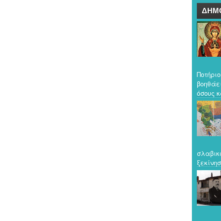
ΔΗΜ
Ποτήριο
βοηθάε
όσους κ
σλαβικ
ξεκίνησ