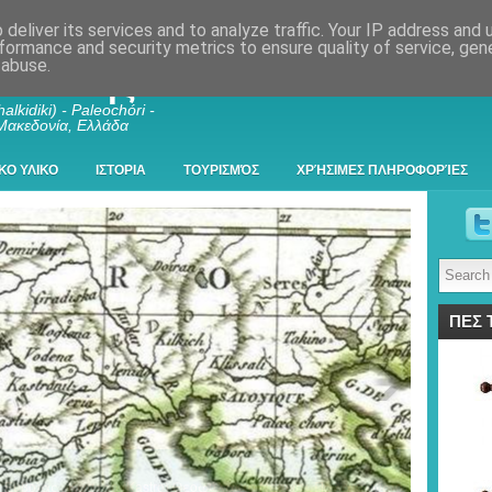
deliver its services and to analyze traffic. Your IP address and
formance and security metrics to ensure quality of service, ge
 abuse.
λκιδικής
alkidiki) - Paleochóri -
 Μακεδονία, Ελλάδα
ΚΟ ΥΛΙΚΟ
ΙΣΤΟΡΙΑ
ΤΟΥΡΙΣΜΌΣ
ΧΡΉΣΙΜΕΣ ΠΛΗΡΟΦΟΡΊΕΣ
ΠΕΣ 
ος Ευβοίας , Κάστρο (Kastro) Θεοφύλακτο Νέπωσι, Παλαιοχώριο