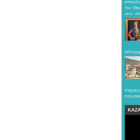
οικογέν
του 19ο
αιω. στο
οπλαρχ
παραγω
περισσό
ΚΑΖ