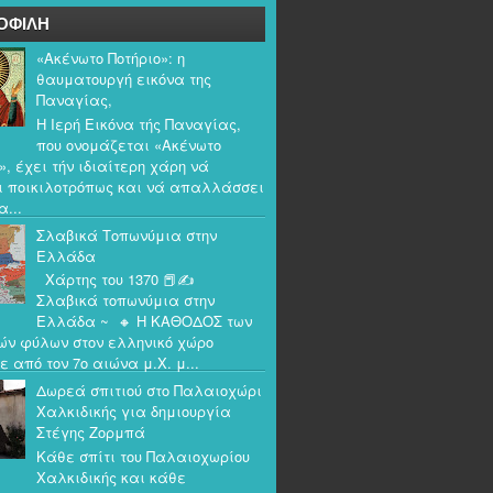
ΟΦΙΛΗ
«Ακένωτο Ποτήριο»: η
θαυματουργή εικόνα της
Παναγίας,
Η Ιερή Εικόνα τής Παναγίας,
που ονομάζεται «Ακένωτο
», έχει τήν ιδιαίτερη χάρη νά
ι ποικιλοτρόπως και νά απαλλάσσει
α...
Σλαβικά Τοπωνύμια στην
Ελλάδα
Χάρτης του 1370 📕✍️
Σλαβικά τοπωνύμια στην
Ελλάδα ~ 🔸 Η ΚΑΘΟΔΟΣ των
ών φύλων στον ελληνικό χώρο
ε από τον 7ο αιώνα μ.Χ. μ...
Δωρεά σπιτιού στο Παλαιοχώρι
Χαλκιδικής για δημιουργία
Στέγης Ζορμπά
Κάθε σπίτι του Παλαιοχωρίου
Χαλκιδικής και κάθε