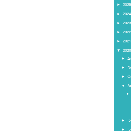
2025
►
2024
►
2023
►
2022
►
2021
►
2020
▼
Δ
►
Ν
►
Ο
►
Α
▼
▼
Ι
►
Ι
►