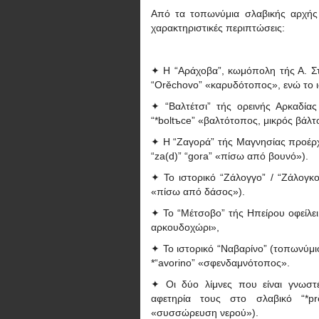
Από τα τοπωνύμια σλαβικής αρχής 
χαρακτηριστικές περιπτώσεις:
✦ Η “Αράχοβα”, κωμόπολη τής Α. Στ
“Orěchovo” «καρυδότοπος», ενώ το 
✦ “Βαλτέτσι” τής ορεινής Αρκαδίας
“*boltъce” «βαλτότοπος, μικρός βάλ
✦ Η “Ζαγορά” τής Μαγνησίας προέρχ
“za(d)” “gora” «πίσω από βουνό»).
✦ Το ιστορικό “Ζάλογγο” / “Ζάλογκο
«πίσω από δάσος»).
✦ Το “Μέτσοβο” τής Ηπείρου οφείλε
αρκουδοχώρι»,
✦ Το ιστορικό “Ναβαρίνο” (τοπωνύμι
*“avorino” «σφενδαμνότοπος».
✦ Οι δύο λίμνες που είναι γνωστ
αφετηρία τους στο σλαβικό “*pr
«συσσώρευση νερού»).