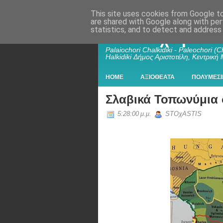
This site uses cookies from Google to 
are shared with Google along with per
statistics, and to detect and address
Παλαιοχώρι Χα
Palaiochori Chalkidiki - Paleochori (Ch
Halkidiki Δήμος Αριστοτέλη, Κεντρική
HOME
ΑΞΙΟΘΕΑΤΑ
ΠΟΛΥΜΕΣΙ
Σλαβικά Τοπωνύμια
5:28:00 μ.μ.
STOχASTIS