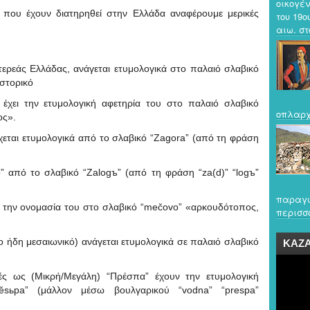
οικογέν
που έχουν διατηρηθεί στην Ελλάδα αναφέρουμε μερικές
του 19ο
αιω. στο
ερεάς Ελλάδας, ανάγεται ετυμολογικά στο παλαιό σλαβικό
ιστορικό
 έχει την ετυμολογική αφετηρία του στο παλαιό σλαβικό
οπλαρχ
τος».
εται ετυμολογικά από το σλαβικό “Zagora” (από τη φράση
” από το σλαβικό “Zalogъ” (από τη φράση “za(d)” “logъ”
παραγω
ι την ονομασία του στο σλαβικό “mečovo” «αρκουδότοπος,
περισσό
ο ήδη μεσαιωνικό) ανάγεται ετυμολογικά σε παλαιό σλαβικό
ΚΑΖ
ές ως (Μικρή/Μεγάλη) “Πρέσπα” έχουν την ετυμολογική
ěsьpa” (μάλλον μέσω βουλγαρικού “vodna” “prespa”