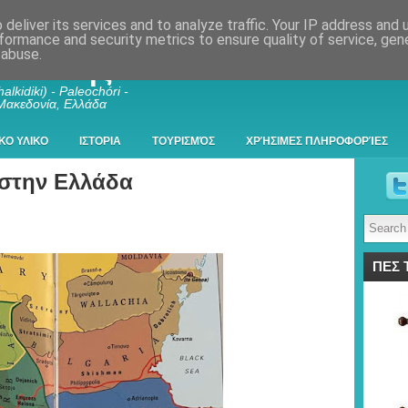
deliver its services and to analyze traffic. Your IP address and
formance and security metrics to ensure quality of service, ge
 abuse.
λκιδικής
alkidiki) - Paleochóri -
 Μακεδονία, Ελλάδα
ΚΟ ΥΛΙΚΟ
ΙΣΤΟΡΙΑ
ΤΟΥΡΙΣΜΌΣ
ΧΡΉΣΙΜΕΣ ΠΛΗΡΟΦΟΡΊΕΣ
 στην Ελλάδα
ΠΕΣ 