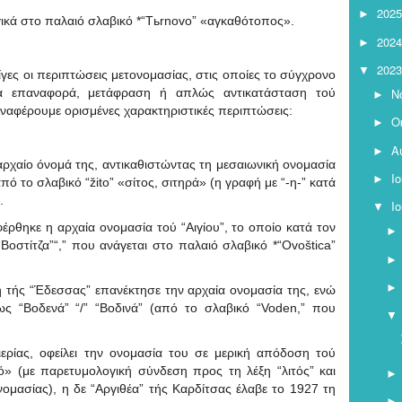
2025
►
γικά στο παλαιό σλαβικό *“Tьrnovo” «αγκαθότοπος».
2024
►
2023
▼
γες οι περιπτώσεις μετονομασίας, στις οποίες το σύγχρονο
για επαναφορά, μετάφραση ή απλώς αντικατάσταση τού
Ν
►
ναφέρουμε ορισμένες χαρακτηριστικές περιπτώσεις:
Ο
►
Α
►
αρχαίο όνομά της, αντικαθιστώντας τη μεσαιωνική ονομασία
Ι
►
πό το σλαβικό “žito” «σίτος, σιτηρά» (η γραφή με “-η-” κατά
).
Ι
▼
έρθηκε η αρχαία ονομασία τού “Αιγίου”, το οποίο κατά τον
Βοστίτζα”“,” που ανάγεται στο παλαιό σλαβικό *“Ovoštica”
 τής “Έδεσσας” επανέκτησε την αρχαία ονομασία της, ενώ
 “Βοδενά” “/” “Βοδινά” (από το σλαβικό “Voden,” που
▼
.
ερίας, οφείλει την ονομασία του σε μερική απόδοση τού
ριό» (με παρετυμολογική σύνδεση προς τη λέξη “λιτός” και
ομασίας), η δε “Αργιθέα” τής Καρδίτσας έλαβε το 1927 τη