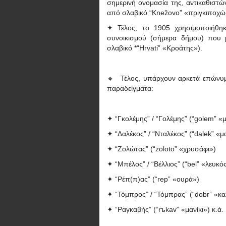
σημερινή ονομασία της, αντικαθιστ
από σλαβικό “Knežovo” «πριγκιποχώ
✦ Τέλος, το 1905 χρησιμοποιήθηκ
συνοικισμού (σήμερα δήμου) που 
σλαβικό *“Hrvati” «Κροάτης»).
🔸 Τέλος, υπάρχουν αρκετά επώνυμ
παραδείγματα:
✦ “Γκολέμης” / “Γολέμης” (“golem” «
✦ “Δαλέκος” / “Νταλέκος” (“dalek” «μ
✦ “Ζολώτας” (“zoloto” «χρυσάφι»)
✦ “Μπέλος” / “Βέλλιος” (“bel” «λευκό
✦ “Ρέπ(π)ας” (“rep” «ουρά»)
✦ “Τόμπρος” / “Τόμπρας” (“dobr” «κ
✦ “Ραγκαβής” (“rъkav” «μανίκι») κ.ά.
____________________________