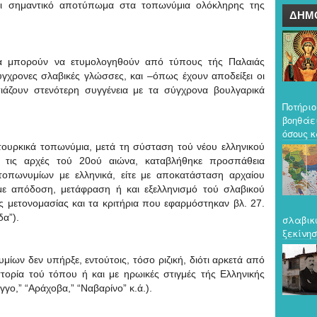
ει σημαντικό αποτύπωμα στα τοπωνύμια ολόκληρης της
ΔΗΜ
ια μπορούν να ετυμολογηθούν από τύπους τής Παλαιάς
ύγχρονες σλαβικές γλώσσες, και –όπως έχουν αποδείξει οι
ιάζουν στενότερη συγγένεια με τα σύγχρονα βουλγαρικά
Ποτήριο
βοηθάε
όσους κ
τουρκικά τοπωνύμια, μετά τη σύσταση τού νέου ελληνικού
ό τις αρχές τού 20ού αιώνα, καταβλήθηκε προσπάθεια
οπωνυμίων με ελληνικά, είτε με αποκατάσταση αρχαίου
 με απόδοση, μετάφραση ή και εξελληνισμό τού σλαβικού
ες μετονομασίας και τα κριτήρια που εφαρμόστηκαν βλ. 27.
δα”).
σλαβικ
ξεκίνησ
ίων δεν υπήρξε, εντούτοις, τόσο ριζική, διότι αρκετά από
στορία τού τόπου ή και με ηρωικές στιγμές τής Ελληνικής
γο,” “Αράχοβα,” “Ναβαρίνο” κ.ά.).