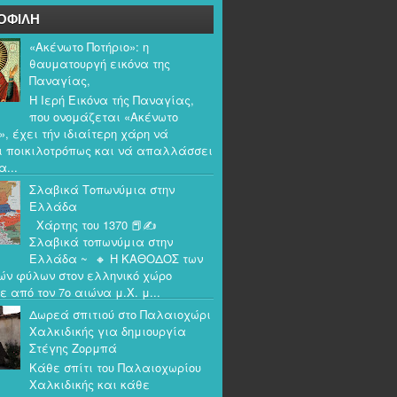
ΟΦΙΛΗ
«Ακένωτο Ποτήριο»: η
θαυματουργή εικόνα της
Παναγίας,
Η Ιερή Εικόνα τής Παναγίας,
που ονομάζεται «Ακένωτο
», έχει τήν ιδιαίτερη χάρη νά
ι ποικιλοτρόπως και νά απαλλάσσει
α...
Σλαβικά Τοπωνύμια στην
Ελλάδα
Χάρτης του 1370 📕✍️
Σλαβικά τοπωνύμια στην
Ελλάδα ~ 🔸 Η ΚΑΘΟΔΟΣ των
ών φύλων στον ελληνικό χώρο
ε από τον 7ο αιώνα μ.Χ. μ...
Δωρεά σπιτιού στο Παλαιοχώρι
Χαλκιδικής για δημιουργία
Στέγης Ζορμπά
Κάθε σπίτι του Παλαιοχωρίου
Χαλκιδικής και κάθε