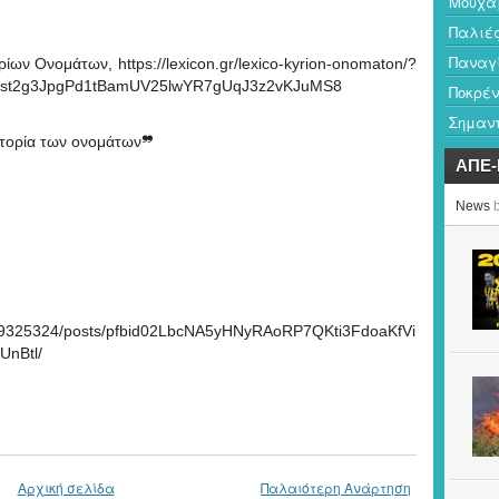
Μουχαμ
Παλιέ
Παναγ
ων Ονομάτων, https://lexicon.gr/lexico-kyrion-onomaton/?
7st2g3JpgPd1tBamUV25lwYR7gUqJ3z2vKJuMS8
Ποκρέν
Σημαντ
στορία των ονομάτων❞
ΑΠΕ
29325324/posts/pfbid02LbcNA5yHNyRAoRP7QKti3FdoaKfVi
UnBtl/
Αρχική σελίδα
Παλαιότερη Ανάρτηση