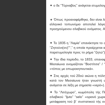
✦ ο δε “Τύρναβος” ανάγεται ετυμολο
🔸 Όπως προαναφέρθηκε, δεν είναι λί
ελληνικό τοπωνύμιο αποτελεί λό
προηγούμενου σλαβικού ονόματος. Α
✦ Το 1835 η “Λαμία” επανέκτησε το 
“Ζητούνι(ον)”“,” η οποία προέρχεται α
παρετυμολογία προς το ρήμα “ζητώ”
✦ Την ίδια περίοδο, το 1833, επαναφ
Μεσαίωνα ονομαζόταν “Βοστίτσα” / “
«τόπος με οπωροκηπευτικά».
✦ Στις αρχές τού 20ού αιώνα η πόλη
κατά τον Μεσαίωνα ήταν γνωστή ως
ανάγεται σε λέξη με σημασία «νερό»)
✦ Το “Λιτόχωρο”, κωμόπολη τής Πι
σλαβικού “ljuto” “selo” «ορεινό χω
μετάφραση τού β΄ συστατικού τής ον