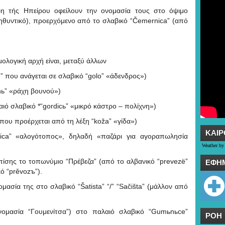
η τής Ηπείρου οφείλουν την ονομασία τους στο όψιμο
ηθυντικό), προερχόμενο από το σλαβικό “Čemernica” (από
μολογική αρχή είναι, μεταξύ άλλων
” που ανάγεται σε σλαβικό “golo” «άδενδρος»)
nь” «ράχη βουνού»)
ιό σλαβικό *“gordicь” «μικρό κάστρο – πολίχνη»)
 που προέρχεται από τη λέξη “koža” «γίδα»)
ΚΑΙΡ
ica” «αλογότοπος», δηλαδή «παζάρι για αγοραπωλησία
Weather by
ίσης το τοπωνύμιο “Πρέβεζα” (από το αλβανικό “prevezë”
ΕΦΗ
ό “prěvozъ”).
ομασία της στο σλαβικό “Šatista” “/” “Sačišta” (μάλλον από
νομασία “Γουμενίτσα”) στο παλαιό σλαβικό “Gumьnьce”
ΡΟΗ