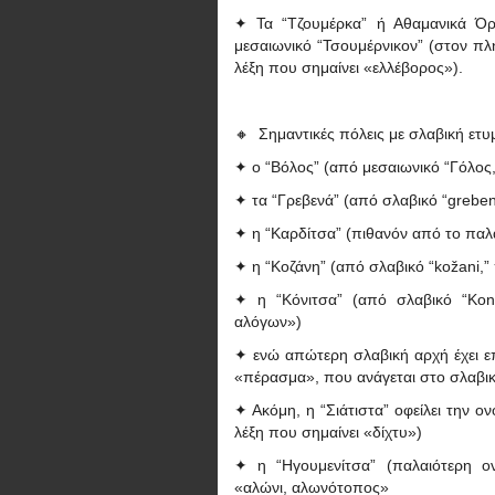
✦ Τα “Τζουμέρκα” ή Αθαμανικά Όρ
μεσαιωνικό “Τσουμέρνικον” (στον πλ
λέξη που σημαίνει «ελλέβορος»).
🔸 Σημαντικές πόλεις με σλαβική ετυ
✦ ο “Βόλος” (από μεσαιωνικό “Γόλος,
✦ τα “Γρεβενά” (από σλαβικό “grebe
✦ η “Καρδίτσα” (πιθανόν από το παλα
✦ η “Κοζάνη” (από σλαβικό “kožani,”
✦ η “Κόνιτσα” (από σλαβικό “Kon
αλόγων»)
✦ ενώ απώτερη σλαβική αρχή έχει επ
«πέρασμα», που ανάγεται στο σλαβικ
✦ Ακόμη, η “Σιάτιστα” οφείλει την ον
λέξη που σημαίνει «δίχτυ»)
✦ η “Ηγουμενίτσα” (παλαιότερη ο
«αλώνι, αλωνότοπος»