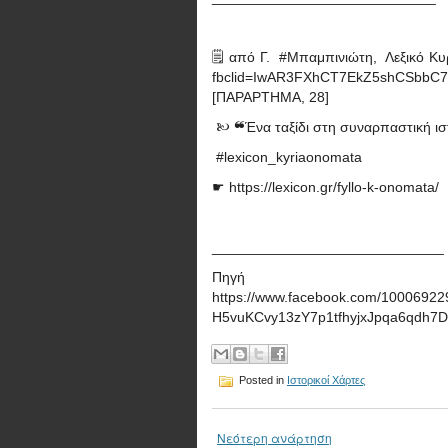
🗒 από Γ. #Μπαμπινιώτη, Λεξικό Κυρί
fbclid=IwAR3FXhCT7EkZ5shCSbbC
[ΠΑΡΑΡΤΗΜΑ, 28]
🙠 ❝Ένα ταξίδι στη συναρπαστική ι
#lexicon_kyriaonomata
☛ https://lexicon.gr/fyllo-k-onomata/
_____________________________
Πηγή
https://www.facebook.com/1000692
H5vuKCvy13zY7p1tfhyjxJpqa6qdh7D
Posted in
Ιστορικοί Χάρτες
Νεότερη ανάρτηση