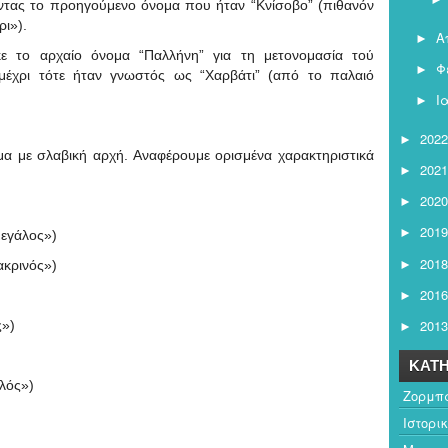
ώντας το προηγούμενο όνομα που ήταν “Κνίσοβο” (πιθανόν
ρι»).
Α
►
ε το αρχαίο όνομα “Παλλήνη” για τη μετονομασία τού
Φ
►
μέχρι τότε ήταν γνωστός ως “Χαρβάτι” (από το παλαιό
Ι
►
2022
►
α με σλαβική αρχή. Αναφέρουμε ορισμένα χαρακτηριστικά
2021
►
2020
►
2019
►
μεγάλος»)
2018
►
ακρινός»)
2016
►
2013
ς»)
►
ΚΑΤΗ
αλός»)
Ζορμπ
Ιστορι