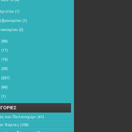
πριλίου
(1)
εβρουαρίου
(1)
ανουαρίου
(2)
(96)
(17)
(15)
(39)
(257)
(66)
(1)
ΓΟΡΙΕΣ
άς και Παλαιοχώρι
(41)
κοί Χάρτες
(106)