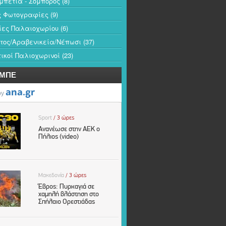
πέτια - Σόμπορος
(8)
ς Φωτογραφίες
(9)
ίες Παλαιοχωρίου
(6)
τος/Αραβενικεία/Νέπωσι
(37)
ικοί Παλιοχωρινοί
(23)
-ΜΠΕ