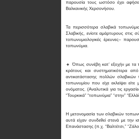
παρουσία τους ωστόσο έχει αφήσ
Βαλκανικής Χερσονήσου.
Τα περισσότερα σλαβικά τοπωνύμ
Σλαβικής, ενίοτε αμάρτυρους στις σ
τοπωνυμιολογικές έρευνες– παρουσ
τοπωνύμια.
🔸 Όπως συνέβη κατ’ εξοχήν με τα 
κράτους και συστηματικότερα απ
αντικατάστασης πολλών σλαβικών τ
τοπωνυμίου που είχε εκλείψει είτε
ονόματος. (Αναλυτικά για τις εργασί
“Τουρκικά” “τοπωνύμια” “στην” “Ελλά
Η μετονομασία των σλαβικών τοπωνυμ
αυτά είχαν συνδεθεί στενά με την ι
Επανάστασης (π.χ. “Βαλτέτσι,” “Ζάλογ