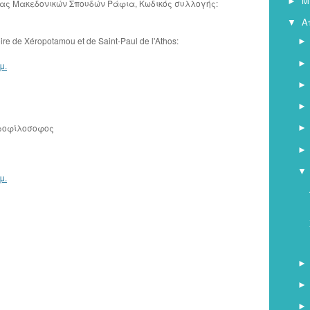
Μ
►
ίας Μακεδονικών Σπουδών Ράφια, Κωδικός συλλογής:
Α
▼
toire de Χéropotamou et de Saint-Paul de l'Athos:
μ.
τροφίλοσοφος
▼
μ.