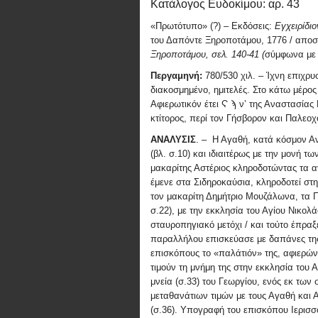
Κατάλογος Ευδοκίμου: αρ. 43
«Πρωτότυπο» (?) – Εκδόσεις:
Εγχειρίδι
του Δαπόντε Ξηροποτάμου, 1776 / απ
Ξηροποτάμου, σελ. 140-41 (
σύμφωνα με
Περγαμηνή:
780/530 χιλ. – Ίχνη επιχρ
διακοσμημένο, ημιτελές. Στο κάτω μέρος
Αφιερωτικόν έτει
Ϛ ϡ
ν’ της Αναστασίας 
κτίτορος, περί τον Γήσβορον και Παλεο
ΑΝΑΛΥΣΙΣ
. – Η Αγαθή, κατά κόσμον Αν
(βλ. σ.10) και ιδιαιτέρως με την μονή
μακαρίτης Αστέριος κληροδοτώντας τα α
έμενε στα Σιδηροκαύσια, κληροδοτεί στ
τον μακαρίτη Δημήτριο Μουζάλωνα, τα Π
σ.22), με την εκκλησία του Αγίου Νικο
σταυροπηγιακό μετόχι / και τούτο έπρα
παραλλήλου επισκεύασε με δαπάνες της
επισκόπους το «παλάτιόν» της, αφιερών
τιμούν τη μνήμη της στην εκκλησία του Α
μνεία (σ.33) του Γεωργίου, ενός εκ των 
μεταθανάτιων τιμών με τους Αγαθή και 
(σ.36). Υπογραφή του επισκόπου Ιερισσ