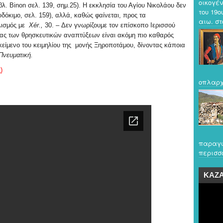
οικογέν
(βλ.
Binon
σελ. 139, σημ.25). Η εκκλησία του Αγίου Νικολάου δεν
του 19ο
δόκιμο, σελ. 159), αλλά, καθώς φαίνεται, προς τα
αιω. στο
λισμός με
X
é
r
.,
30. – Δεν γνωρίζουμε τον επίσκοπο Ιερισσού
ας των θρησκευτικών αναπτύξεων είναι ακόμη πιο καθαρός
κείμενο του κειμηλίου της μονής Ξηροποτάμου, δίνοντας κάποια
Πνευματική.
)
οπλαρχ
παραγω
περισσό
ΚΑΖ