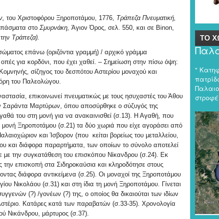
ον,
του Χριστοφόρου Ξηροποτάμου, 1776,
Τράπεζα Πνευματική,
οσπάσματα στο
Σμυρνάκη,
Άγιον Όρος, σελ. 550, και σε
Binon
,
την
Τράπεζα).
ΤΟ Χ
Παλα
υσώματος επάνω (οριζόντια γραμμή) / αρχικό γράμμα
 οπές για κορδόνι, που έχει χαθεί. – Σημείωση στην πίσω όψη:
" Κατη
Κομνηνής, σίζηγος του δεσπότου Αστερίου μοναχού και
πατρίδα
χόρη του Παλεολώγου.
Παλαιο
αστασία, επικοινωνεί πνευματικώς με τους ησυχαστές του Άθου
στροφές
 των Σαράντα Μαρτύρων, όπου αποσύρθηκε ο σύζυγός της
γαθά του στη μονή για να ανακαινισθεί (σ.13). Η Αγαθή, που
η μονή Ξηροποτάμου (σ.21) τα δύο χωριά που είχε αγοράσει από
αλαιοχώριον και Ίσβορον (που κείται βορείως του μεταλλείου,
λάου και διάφορα παραρτήματα, των οποίων το σύνολο αποτελεί
ξε με την συγκατάθεση του επισκόπου Νίκανδρου (σ.24). Εκ
 την επισκοπή στα Σιδηροκαύσια και κληροδότησε στους
οντας διάφορα αντικείμενα (σ.25). Οι μοναχοί της Ξηροποτάμου
γίου Νικολάου (σ.31) και στη ίδια τη μονή Ξηροποτάμου. Γίνεται
συγγενών (?) /γονέων (?) της, ο οποίος θα δικαιούται των ιδίων
Αστέριο. Κατάρες κατά των παραβατών (σ.33-35). Χρονολογία
ού Νικάνδρου, μάρτυρος (σ.37).