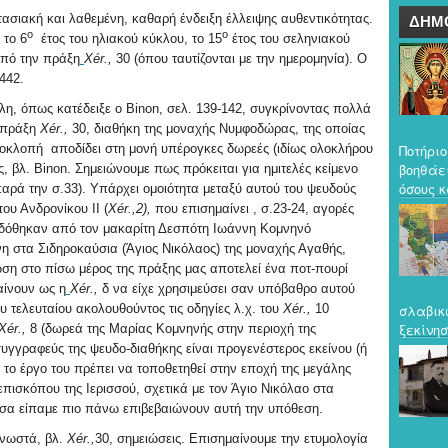
στασιακή και λαθεμένη, καθαρή ένδειξη έλλειψης αυθεντικότητας.
ΔΗΜ
ο
ο
 το 6
έτος του ηλιακού κύκλου, το 15
έτος του σεληνιακού
από την πράξη
X
é
r
.,
30
(όπου ταυτίζονται με την ημερομηνία). Ο
442.
ηλη, όπως κατέδειξε ο
Binon
, σελ. 139-142, συγκρίνοντας πολλά
 πράξη
X
é
r
.,
30, διαθήκη της μοναχής Νυμφοδώρας, της οποίας
γοκλοπή αποδίδει στη μονή υπέρογκες δωρεές (ιδίως ολοκλήρου
Ποτήριο
βοηθάε
ς, βλ.
Binon
. Σημειώνουμε πως πρόκειται για ημιτελές κείμενο
όσους κ
παρά την σ.33). Υπάρχει ομοιότητα μεταξύ αυτού του ψευδούς
ου Ανδρονίκου ΙΙ (
X
é
r
.,2),
που επισημαίνει , σ.23-24, αγορές
δόθηκαν από τον μακαρίτη Δεσπότη Ιωάννη Κομνηνό
νη στα Σιδηροκαύσια (Άγιος Νικόλαος) της μοναχής Αγαθής,
ση στο πίσω μέρος της πράξης μας αποτελεί ένα ποτ-πουρί
ίνουν ως η
X
é
r
.,
δ
να είχε χρησιμεύσει σαν υπόβαθρο αυτού
ου τελευταίου ακολουθούντος τις οδηγίες λ.χ. του
X
é
r
.,
10
σλαβικ
ξεκίνησ
X
é
r
.,
8 (δωρεά της Μαρίας Κομνηνής στην περιοχή της
 συγγραφεύς της ψευδο-διαθήκης είναι προγενέστερος εκείνου (ή
 το έργο του πρέπει να τοποθετηθεί στην εποχή της μεγάλης
επισκόπου της Ιερισσού, σχετικά με τον Άγιο Νικόλαο στα
σα είπαμε πιο πάνω επιβεβαιώνουν αυτή την υπόθεση.
γνωστά, βλ.
X
é
r
.,
30, σημειώσεις. Επισημαίνουμε την ετυμολογία