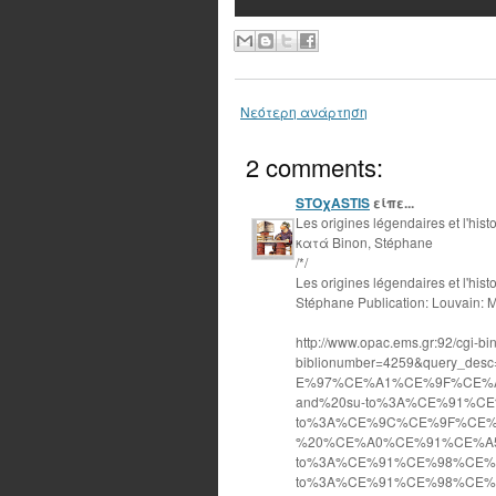
Νεότερη ανάρτηση
2 comments:
STOχASTIS
είπε...
Les origines légendaires et l'his
κατά Binon, Stéphane
/*/
Les origines légendaires et l'his
Stéphane Publication: Louvain: 
http://www.opac.ems.gr:92/cgi-bin
biblionumber=4259&query
E%97%CE%A1%CE%9F%CE%
and%20su-to%3A%CE%91%C
to%3A%CE%9C%CE%9F%CE
%20%CE%A0%CE%91%CE%A5
to%3A%CE%91%CE%98%CE%
to%3A%CE%91%CE%98%CE