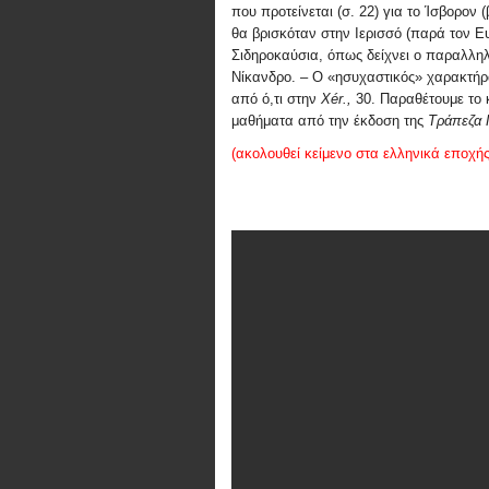
που προτείνεται (σ. 22) για το Ίσβορον 
θα βρισκόταν στην Ιερισσό (παρά τον Ευ
Σιδηροκαύσια, όπως δείχνει ο παραλλη
Νίκανδρο. – Ο «ησυχαστικός» χαρακτήρ
από ό,τι στην
X
é
r
.,
30. Παραθέτουμε το 
μαθήματα από την έκδοση της
Τράπεζα 
(ακολουθεί κείμενο στα ελληνικά εποχής