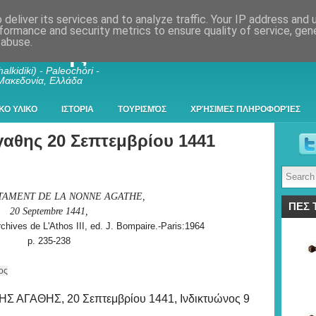
deliver its services and to analyze traffic. Your IP address and
formance and security metrics to ensure quality of service, ge
 abuse.
λκιδικής
alkidiki) - Paleochóri -
 Μακεδονία, Ελλάδα
ΚΟ ΥΛΙΚΟ
ΙΣΤΟΡΙΑ
ΤΟΥΡΙΣΜΌΣ
ΧΡΉΣΙΜΕΣ ΠΛΗΡΟΦΟΡΊΕΣ
αθης 20 Σεπτεμβρίου 1441
TAMENT DE LA NONNE AGATHE,
ΠΕΣ 
20 Septembre 1441,
hives de L'Athos III, ed. J. Bompaire.-Paris:1964
p. 235-238
ος
ΓΑΘΗΣ, 20 Σεπτεμβρίου 1441, Ινδικτυώνος 9