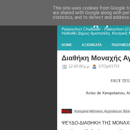
This site uses cookies from Google to 
are shared with Google along with per
statistics, and to detect and address
Παλαιοχώρι Χα
Palaiochori Chalkidiki - Paleochori (Ch
Halkidiki Δήμος Αριστοτέλη, Κεντρική
HOME
ΑΞΙΟΘΕΑΤΑ
ΠΟΛΥΜΕΣΙ
Διαθήκη Μοναχής Αγ
12:43:00 μ.μ.
STOχASTIS
FAUX TES
Actes de Xeropotamou, Arc
Μτφ.
   Κατερίνα Μήτσιου, Αρχιτέκτων, Βόλ
ΨΕΥΔΟ-ΔΙΑΘΗΚΗ ΤΗΣ ΜΟΝΑΧΗΣ Α