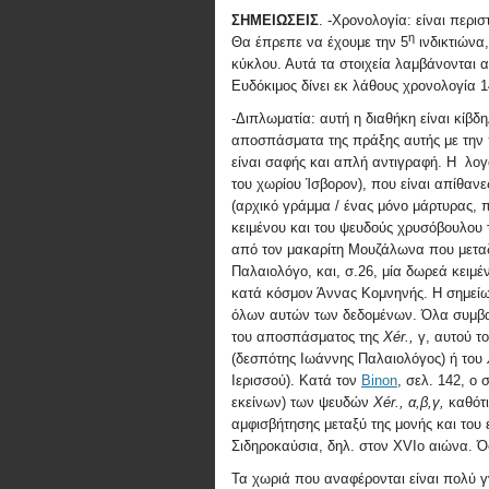
ΣΗΜΕΙΩΣΕΙΣ
. -Χρονολογία: είναι περι
η
Θα έπρεπε να έχουμε την 5
ινδικτιώνα,
κύκλου. Αυτά τα στοιχεία λαμβάνονται 
Ευδόκιμος δίνει εκ λάθους χρονολογία 1
-Διπλωματία: αυτή η διαθήκη είναι κίβδ
αποσπάσματα της πράξης αυτής με την
είναι σαφής και απλή αντιγραφή. Η λο
του χωρίου Ίσβορον), που είναι απίθανε
(αρχικό γράμμα / ένας μόνο μάρτυρας, 
κειμένου και του ψευδούς χρυσόβουλου τ
από τον μακαρίτη Μουζάλωνα που μετα
Παλαιολόγο, και, σ.26, μία δωρεά κειμέ
κατά κόσμον Άννας Κομνηνής. Η σημείω
όλων αυτών των δεδομένων. Όλα συμβα
του αποσπάσματος της
X
é
r
.,
γ, αυτού τ
(δεσπότης Ιωάννης Παλαιολόγος) ή του
Ιερισσού). Κατά τον
Binon
, σελ. 142, ο
εκείνων) των ψευδών
X
é
r
., α,β,γ,
καθότι
αμφισβήτησης μεταξύ της μονής και του 
Σιδηροκαύσια, δηλ. στον
XVI
ο αιώνα. Ό
Τα χωριά που αναφέρονται είναι πολύ 