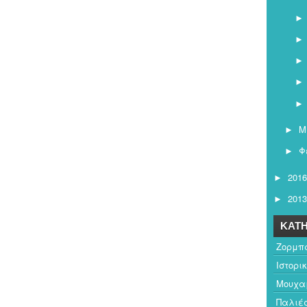
Μ
►
Φ
►
2016
►
2013
►
ΚΑΤΗ
Ζορμπ
Ιστορι
Μουχαμ
Παλιέ