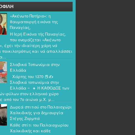
ΟΦΙΛΗ
«Ακένωτο Ποτήριο»: η
θαυματουργή εικόνα της
Παναγίας,
Η Ιερή Εικόνα τής Παναγίας,
που ονομάζεται «Ακένωτο
», έχει τήν ιδιαίτερη χάρη νά
ι ποικιλοτρόπως και νά απαλλάσσει
α...
Σλαβικά Τοπωνύμια στην
Ελλάδα
Χάρτης του 1370 📕✍️
Σλαβικά τοπωνύμια στην
Ελλάδα ~ 🔸 Η ΚΑΘΟΔΟΣ των
ών φύλων στον ελληνικό χώρο
ε από τον 7ο αιώνα μ.Χ. μ...
Δωρεά σπιτιού στο Παλαιοχώρι
Χαλκιδικής για δημιουργία
Στέγης Ζορμπά
Κάθε σπίτι του Παλαιοχωρίου
Χαλκιδικής και κάθε