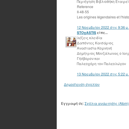
Περιήγηση Βιβλιοθήκη Εταιρε
Reference
ΙΙ-48-55
Les origines légendaires et l'his
12 Νοεμβρίου 2022 στις 9:36 μ.
STOχASTIS
είπε...
λέξεις κλειδία
Δαπόντες Καισάριος
Αναστασία Κομνηνή
Δημήτριος Μουζάλωνας ο Ια
Γήσβορον και
Παλεοχόρη του Παλεολώγου
13 Νοεμβρίου 2022 στις 5:22 μ.
Δημοσίευση σχολίου
Εγγραφή σε:
Σχόλια ανάρτησης (Atom)