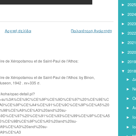
2025
►
2024
►
2023
►
Αρχική σελίδα
Παλαιότερη Ανάρτηση
2022
►
2021
►
2020
►
toire de Χéropotamou et de Saint-Paul de l'Athos:
2019
►
2018
▼
toire de Χéropotamou et de Saint-Paul de l'Athos: by Binon,
Δ
►
Museon, 1942 . xv+335 σ.
Ν
►
/koha/opac-detail.pl?
Ο
►
_desc=su%3A%CE%9C%CE%9F%CE%9D%CE%97%20%CE%9E%C
A0%CE%9F%CE%A4%CE%91%CE%9C%CE%9F%CE%A5%20
Α
►
E%98%CE%A9%CE%A3%20and%20su-
%9D%CE%97%20%CE%91%CE%93%CE%99%CE%9F%CE%A5
Ι
►
%CE%9B%CE%9F%CE%A5%20and%20su-
Ι
A9%CE%A3%20and%20su-
►
%A9%CE%A3