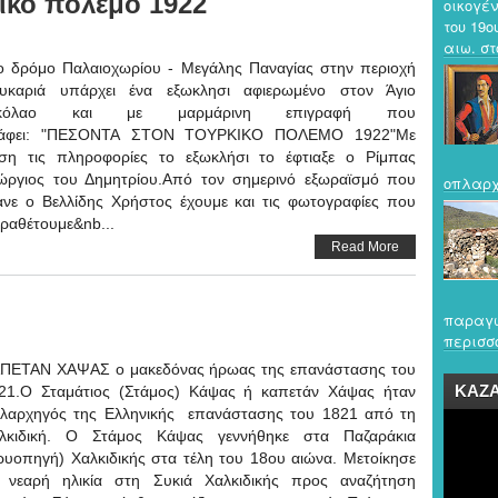
ικο πόλεμο 1922
οικογέν
του 19ο
αιω. στο
ο δρόμο Παλαιοχωρίου - Μεγάλης Παναγίας στην περιοχή
υκαριά υπάρχει ένα εξωκλησι αφιερωμένο στον Άγιο
ικόλαο και με μαρμάρινη επιγραφή που
άφει: "ΠΕΣΟΝΤΑ ΣΤΟΝ ΤΟΥΡΚΙΚΟ ΠΟΛΕΜΟ 1922"Με
ση τις πληροφορίες το εξωκλήσι το έφτιαξε ο Ρίμπας
ώργιος του Δημητρίου.Από τον σημερινό εξωραϊσμό που
οπλαρχ
ανε ο Βελλίδης Χρήστος έχουμε και τις φωτογραφίες που
ραθέτουμε&nb...
Read More
παραγω
περισσό
ΠΕΤΑΝ ΧΑΨΑΣ ο μακεδόνας ήρωας της επανάστασης του
ΚΑΖ
21.Ο Σταμάτιος (Στάμος) Κάψας ή καπετάν Χάψας ήταν
λαρχηγός της Ελληνικής επανάστασης του 1821 από τη
λκιδική. Ο Στάμος Κάψας γεννήθηκε στα Παζαράκια
ρυοπηγή) Χαλκιδικής στα τέλη του 18ου αιώνα. Μετοίκησε
 νεαρή ηλικία στη Συκιά Χαλκιδικής προς αναζήτηση