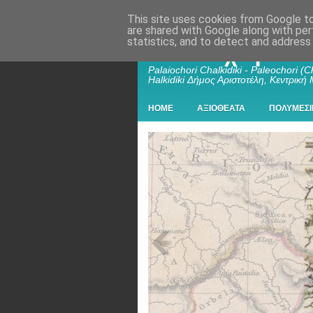
This site uses cookies from Google to 
are shared with Google along with per
statistics, and to detect and address
Παλαιοχώρι Χα
Palaiochori Chalkidiki - Paleochori (Ch
Halkidiki Δήμος Αριστοτέλη, Κεντρική
HOME
ΑΞΙΟΘΕΑΤΑ
ΠΟΛΥΜΕΣΙ
Αυγαί, Αυγέα ή Αυγαία (Augiea
Αυγαί Αυγέα ή Αυγαία (Augiea) Θρακικ