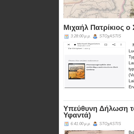
Αιολών ή των Βοιοτών ή της νήσου Άνδ
Μιχαήλ Πατρίκιος ο
3:28:00 μ.μ.
STOχASTIS
Mi
Lu
Ty
La
ty
(V
L
Er
Υπεύθυνη Δήλωση το
Υφαντά)
6:41:00 μ.μ.
STOχASTIS
Βε