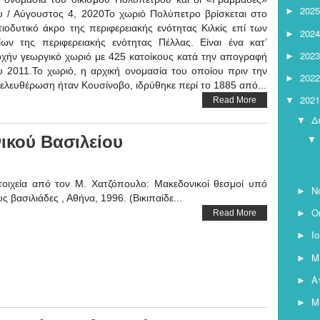
2025
►
υ / Αύγουστος 4, 2020Το χωριό Πολύπετρο βρίσκεται στο
τιοδυτικό άκρο της περιφερειακής ενότητας Κιλκίς επί των
2024
►
ίων της περιφερειακής ενότητας Πέλλας. Είναι ένα κατ’
2023
►
οχήν γεωργικό χωριό με 425 κατοίκους κατά την απογραφή
υ 2011.Το χωριό, η αρχική ονομασία του οποίου πριν την
2022
►
ελευθέρωση ήταν Κουσίνοβο, ιδρύθηκε περί το 1885 από...
2021
Read More
▼
Δ
▼
ικού Βασιλείου
▼
οιχεία από τον Μ. Χατζόπουλο: Μακεδονικοί θεσμοί υπό
Ν
►
υς βασιλιάδες , Αθήνα, 1996. (Βικιπαίδε...
Ο
Read More
►
Ι
►
Μ
►
Α
►
Μ
►