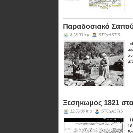
Παραδοσιακό Σαπού
8:28:00 μ.μ.
STOχASTIS
«Π
αλ
συ
μπ
Ξεσηκωμός 1821 στ
12:56:00 π.μ.
STOχASTIS
Η 
18
Βα