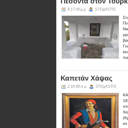
Πεσόντα στον Τούρκ
4:17:00 μ.μ.
STOχASTIS
Στ
Πν
Ν
γρ
βά
Γε
έκ
πα
Καπετάν Χάψας
2:10:00 π.μ.
STOχASTIS
ΚΑ
18
οπ
Χα
(Κ
σε