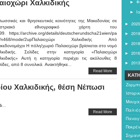
ιοχώρι Χαλκιδικής
Φ
►
Ι
►
ωσσικές και θρησκευτικές κοινότητες της Μακεδονίας σε
2020
►
υστριακό εθνογραφικό χάρτη του
2019
99. https://archive.org/details/deutscherundscha21wien/pa
►
e/n468/mode/2upΠαλαιοχώρι Χαλκιδικής Από
2018
►
κεδονομάχοι Η πόλη/χωριό Παλαιοχώρι βρίσκεται στο νομό
λκιδικής. Σελίδες στην κατηγορία «Παλαιοχώρι
2016
►
λκιδικής» Αυτή η κατηγορία περιέχει τις ακόλουθες 8
2013
►
λίδες, από 8 συνολικά. Ανακτήθηκε...
Read More
ΚΑΤΗ
Ζορμπ
ίου Χαλκιδικής, θέση Νέπωσι
Ιστορι
Μουχαμ
b...
Παλιέ
Read More
Παναγ
Ποκρέν
Σημαντ