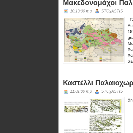
Μακεδονομάχοι Παλα
10:13:00 π.μ.
STOχASTIS
Γλ
Α
18
g
Μα
Χα
Χα
σε
Καστέλλι Παλαιοχωρ
11:01:00 π.μ.
STOχASTIS
&n