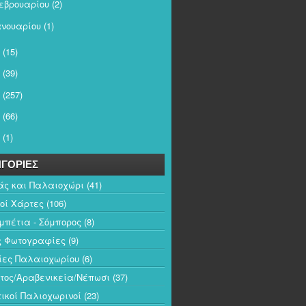
εβρουαρίου
(2)
ανουαρίου
(1)
(15)
(39)
(257)
(66)
(1)
ΓΟΡΙΕΣ
άς και Παλαιοχώρι
(41)
κοί Χάρτες
(106)
πέτια - Σόμπορος
(8)
ς Φωτογραφίες
(9)
ίες Παλαιοχωρίου
(6)
τος/Αραβενικεία/Νέπωσι
(37)
ικοί Παλιοχωρινοί
(23)