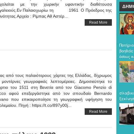
χολείται με την χωρικήν υφαντικήν διαθέτουσα
ΔΗΜ
γαλειούς.Εν Παλαιοχωρίω τη 1961 Ο Πρόεδρος της
ινότητας.Αρχείο : Ρίμπας Αθ Αστέρ...
Read More
Ποτήριο
βοηθάε
όσους κ
ας από τους παλαιότερους χάρτες της Ελλάδας, δίχρωμος
 μοντέρνες γεωγραφικές λεπτομέρειες. Δημοσιεύτηκε το
ρτιο του 1511 στη Βενετία από τον Giacomo Penzio di
σλαβικ
cco αφού επεξεργάστηκε από τον σπουδαίο Bernardo
ξεκίνησ
lvano που επικαιροποίησε τη γεωγραφική υφήγηση του
ολεμαίου. Πηγή : https://t.co/897y00j...
Read More