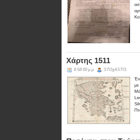
ασ
αρ
Κο
Χάρτης 1511
9:58:00 μ.μ.
STOχASTIS
Έν
με
Μά
Le
Si
Πτ