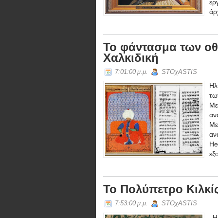
ερ
άρ
Το φάντασμα των οθ
Χαλκιδική
7:01:00 μ.μ.
STOχASTIS
Ηλ
τω
Με
αν
Με
αν
He
εξ
Το Πολύπετρο Κιλκίς
7:53:00 μ.μ.
STOχASTIS
Η 