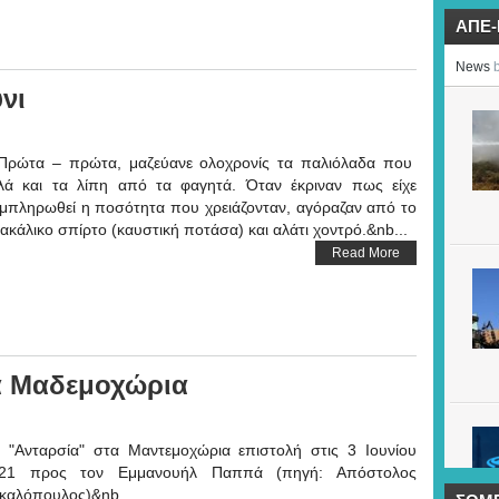
ΑΠΕ
νι
ρώτα – πρώτα, μαζεύανε ολοχρονίς τα παλιόλαδα που
λά και τα λίπη από τα φαγητά. Όταν έκριναν πως είχε
μπληρωθεί η ποσότητα που χρειάζονταν, αγόραζαν από το
ακάλικο σπίρτο (καυστική ποτάσα) και αλάτι χοντρό.&nb...
Read More
α Μαδεμοχώρια
"Ανταρσία" στα Μαντεμοχώρια επιστολή στις 3 Ιουνίου
21 προς τον Εμμανουήλ Παππά (πηγή: Απόστολος
καλόπουλος)&nb...