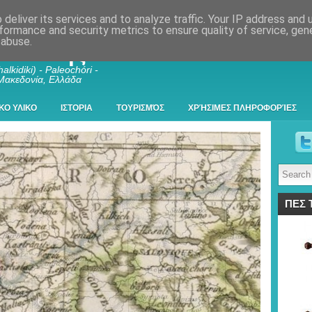
deliver its services and to analyze traffic. Your IP address and
formance and security metrics to ensure quality of service, ge
 abuse.
λκιδικής
alkidiki) - Paleochóri -
 Μακεδονία, Ελλάδα
ΚΟ ΥΛΙΚΟ
ΙΣΤΟΡΙΑ
ΤΟΥΡΙΣΜΌΣ
ΧΡΉΣΙΜΕΣ ΠΛΗΡΟΦΟΡΊΕΣ
ΠΕΣ 
) - Αρν
ή πόλη ή αποικία των Τρώων, Άρν ή εξ Αρνών Αποικία των