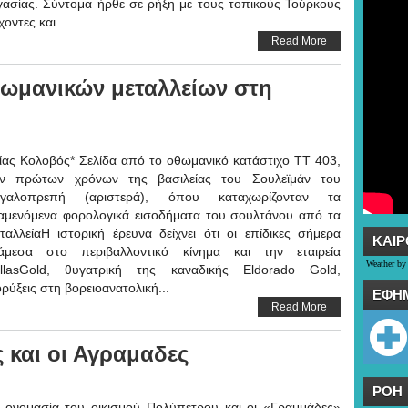
γασίας. Σύντομα ήρθε σε ρήξη με τους τοπικούς Τούρκους
χοντες και...
Read More
ωμανικών μεταλλείων στη
ίας Κολοβός* Σελίδα από το οθωμανικό κατάστιχο ΤΤ 403,
ν πρώτων χρόνων της βασιλείας του Σουλεϊμάν του
γαλοπρεπή (αριστερά), όπου καταχωρίζονταν τα
αμενόμενα φορολογικά εισοδήματα του σουλτάνου από τα
ταλλείαH ιστορική έρευνα δείχνει ότι οι επίδικες σήμερα
ΚΑΙΡ
άμεσα στο περιβαλλοντικό κίνημα και την εταιρεία
Weather by
llasGold, θυγατρική της καναδικής Eldorado Gold,
ορύξεις στη βορειοανατολική...
ΕΦΗ
Read More
 και οι Αγραμαδες
ΡΟΗ
ονομασία του οικισμού Πολύπετρου και οι «Γραμμάδες»