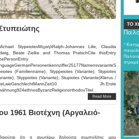
ρου
ΤΟ Χ
 Στυπειώτης
Παλα
" Κατη
chael StypeiotesΜιχαήλRalph-Johannes Lilie, Claudia
πατρίδα
dwig, Beate Zielke and Thomas PratschCite thisEntry
Παλαιο
pePersonEntry
στροφές
nguageGermanPersonenkennziffer25177NamensvarianteS
peiotes (Familienname); Styppeiotes (Variante); Stypiotes
ariante); Styppiotes (Variante); Stupiotes (Variante)Klerus /
aieLaieGeschlechtMannZeit10. Jh.Erste
wähnung924ethnosByzanzReligionorthodoxTitel...
Read More
υ 1961 Βιοτέχνη (Αργαλειό-
βαιούται ότι η ανωτέρω δηλούσα συμπολίτης μου