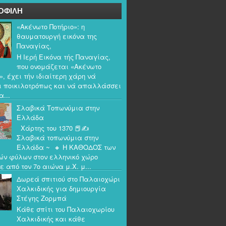
ΟΦΙΛΗ
«Ακένωτο Ποτήριο»: η
θαυματουργή εικόνα της
Παναγίας,
Η Ιερή Εικόνα τής Παναγίας,
που ονομάζεται «Ακένωτο
», έχει τήν ιδιαίτερη χάρη νά
ι ποικιλοτρόπως και νά απαλλάσσει
α...
Σλαβικά Τοπωνύμια στην
Ελλάδα
Χάρτης του 1370 📕✍️
Σλαβικά τοπωνύμια στην
Ελλάδα ~ 🔸 Η ΚΑΘΟΔΟΣ των
ών φύλων στον ελληνικό χώρο
ε από τον 7ο αιώνα μ.Χ. μ...
Δωρεά σπιτιού στο Παλαιοχώρι
Χαλκιδικής για δημιουργία
Στέγης Ζορμπά
Κάθε σπίτι του Παλαιοχωρίου
Χαλκιδικής και κάθε