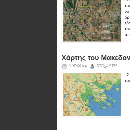
το
νο
ορ
εξ
το
απ
Χάρτης του Μακεδον
6:07:00 μ.μ.
STOχASTIS
Στ
το