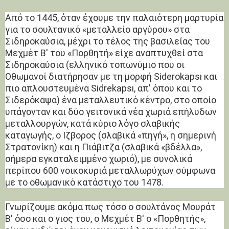
Από το 1445, όταν έχουμε την παλαιότερη μαρτυρία
για το σουλτανικό «μεταλλείο αργύρου» στα
Σιδηροκαύσια, μέχρι το τέλος της βασιλείας του
Μεχμέτ Β' του «Πορθητή» είχε αναπτυχθεί στα
Σιδηροκαύσια (ελληνικό τοπωνύμιο που οι
Οθωμανοί διατήρησαν με τη μορφή Siderokapsı και
πιο απλουστευμένα Sidrekapsı, απ' όπου και το
Σιδερόκαψα) ένα μεταλλευτικό κέντρο, στο οποίο
υπάγονταν και δύο γειτονικά νέα χωριά επήλυδων
μεταλλουργών, κατά κύριο λόγο σλαβικής
καταγωγής, ο Ιζβορος (σλαβικά «πηγή», η σημερινή
Στρατονίκη) και η Πιάβιτζα (σλαβικά «βδέλλα»,
σήμερα εγκαταλειμμένο χωριό), με συνολικά
περίπου 600 νοικοκυριά μεταλλωρύχων σύμφωνα
με το οθωμανικό κατάστιχο του 1478.
Γνωρίζουμε ακόμα πως τόσο ο σουλτάνος Μουράτ
Β' όσο και ο γιος του, ο Μεχμέτ Β' ο «Πορθητής»,