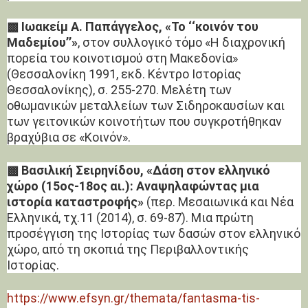
▩ Ιωακείμ Α. Παπάγγελος, «Το ‘‘κοινόν του
Μαδεμίου’’»
, στον συλλογικό τόμο «Η διαχρονική
πορεία του κοινοτισμού στη Μακεδονία»
(Θεσσαλονίκη 1991, εκδ. Κέντρο Ιστορίας
Θεσσαλονίκης), σ. 255-270. Μελέτη των
οθωμανικών μεταλλείων των Σιδηροκαυσίων και
των γειτονικών κοινοτήτων που συγκροτήθηκαν
βραχύβια σε «Κοινόν».
▩ Βασιλική Σειρηνίδου, «Δάση στον ελληνικό
χώρο (15ος-18ος αι.): Αναψηλαφώντας μια
ιστορία καταστροφής»
(περ. Μεσαιωνικά και Νέα
Ελληνικά, τχ.11 (2014), σ. 69-87). Μια πρώτη
προσέγγιση της Ιστορίας των δασών στον ελληνικό
χώρο, από τη σκοπιά της Περιβαλλοντικής
Ιστορίας.
https://www.efsyn.gr/themata/fantasma-tis-