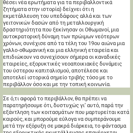
θέσει νέα ερωτήματα για τα περιβαλλοντικά
ζητήματα στην ιστορία) δείχνει ότι η
εκμετάλλευση του υπεδάφους αλλά και των
γειτονικών δασών από τη μεταλλουργική
δραστηριότητα που ξεκίνησαν οι Οθωμανοί, μια
αυτοκρατορική δύναμη των πρώιμων νεότερων
χρόνων, συνέχισε από τα τέλη του 19ου αιώνα μια
γαλλο-οθωμανική και μια ελληνική εταιρεία και
επιδιώκουν να συνεχίσουν σήμερα οι καναδικές
εταιρείες, εξορυκτικές νεοαποικιακές δυνάμεις
του ύστερου καπιταλισμού, αποτέλεσε και
αποτελεί ιστορικά σημείο τριβής τόσο με το
περιβάλλον όσο και με την τοπική κοινωνία.
Σε ό,τι αφορά το περιβάλλον, θα πρέπει να
παρατηρήσουμε ότι, δυστυχώς γι' αυτό, παρά την
εξάντληση των κοιτασμάτων που μαρτυρείται κατά
καιρούς, και μπορούμε εύλογα να συμπεράνουμε
μετά την εξόρυξη σε μακρά διάρκεια, το φάντασμα
της εξορυκτικής εκμετάλλευσης επανέρχεται