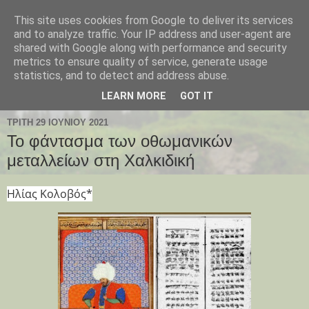
This site uses cookies from Google to deliver its services
Παλαιοχώρι Χαλκιδικής
and to analyze traffic. Your IP address and user-agent are
shared with Google along with performance and security
metrics to ensure quality of service, generate usage
Palaiochori Chalkidiki - Paleochori (Chalkidiki) - Paleochóri
statistics, and to detect and address abuse.
- Halkidiki Δήμος Αριστοτέλη, Κεντρική Μακεδονία, Ελλάδα
LEARN MORE
GOT IT
ΤΡΊΤΗ 29 ΙΟΥΝΊΟΥ 2021
Το φάντασμα των οθωμανικών
μεταλλείων στη Χαλκιδική
Ηλίας Κολοβός*