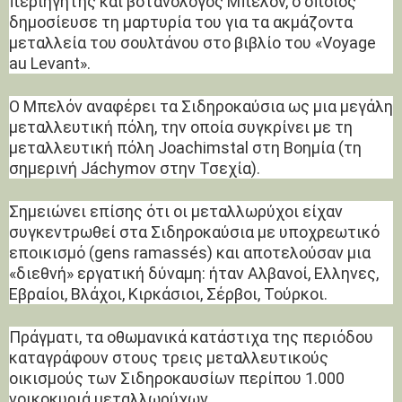
περιηγητής και βοτανολόγος Μπελόν, ο οποίος
δημοσίευσε τη μαρτυρία του για τα ακμάζοντα
μεταλλεία του σουλτάνου στο βιβλίο του «Voyage
au Levant».
Ο Μπελόν αναφέρει τα Σιδηροκαύσια ως μια μεγάλη
μεταλλευτική πόλη, την οποία συγκρίνει με τη
μεταλλευτική πόλη Joachimstal στη Βοημία (τη
σημερινή Jáchymov στην Τσεχία).
Σημειώνει επίσης ότι οι μεταλλωρύχοι είχαν
συγκεντρωθεί στα Σιδηροκαύσια με υποχρεωτικό
εποικισμό (gens ramassés) και αποτελούσαν μια
«διεθνή» εργατική δύναμη: ήταν Αλβανοί, Ελληνες,
Εβραίοι, Βλάχοι, Κιρκάσιοι, Σέρβοι, Τούρκοι.
Πράγματι, τα οθωμανικά κατάστιχα της περιόδου
καταγράφουν στους τρεις μεταλλευτικούς
οικισμούς των Σιδηροκαυσίων περίπου 1.000
νοικοκυριά μεταλλωρύχων.