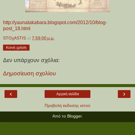
http://yaunatakabara.blogspot.com/2012/10/blog-
post_18.html
STOχASTIS
at
7:59:00 μ.μ.
Κοινή χρήση
Δεν υπάρχουν σχόλια:
Δημοσίευση σχολίου
‹
›
Αρχική σελίδα
Προβολή έκδοσης ιστού
Από το
Blogger
.