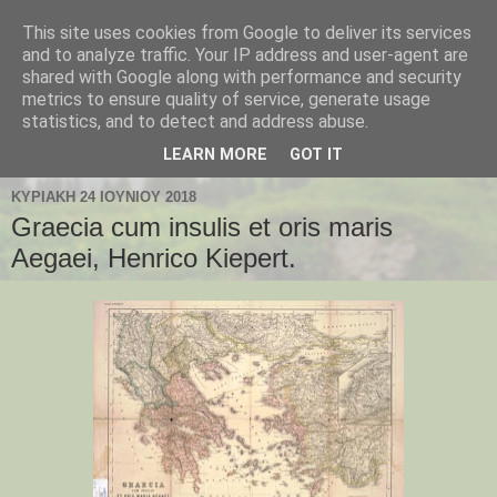
This site uses cookies from Google to deliver its services
Παλαιοχώρι Χαλκιδικής
and to analyze traffic. Your IP address and user-agent are
shared with Google along with performance and security
metrics to ensure quality of service, generate usage
Palaiochori Chalkidiki - Paleochori (Chalkidiki) - Paleochóri
statistics, and to detect and address abuse.
- Halkidiki Δήμος Αριστοτέλη, Κεντρική Μακεδονία, Ελλάδα
LEARN MORE
GOT IT
ΚΥΡΙΑΚΉ 24 ΙΟΥΝΊΟΥ 2018
Graecia cum insulis et oris maris
Aegaei, Henrico Kiepert.