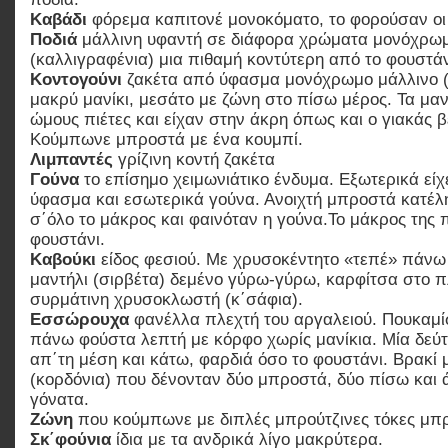
Καβάδι
φόρεμα καπιτονέ μονοκόματο, το φορούσαν οι 
Ποδιά
μάλλινη υφαντή σε διάφορα χρώματα μονόχρω
(καλλιγραφένια) μια πιθαμή κοντύτερη από το φουστάν
Κοντογούνι
ζακέτα από ύφασμα μονόχρωμο μάλλινο (ή
μακρύ μανίκι, μεσάτο με ζώνη στο πίσω μέρος. Τα μαν
ώμους πιέτες και είχαν στην άκρη όπως και ο γιακάς β
Κούμπωνε μπροστά με ένα κουμπί.
Λιμπαντές
γρίζινη κοντή ζακέτα
Γούνα
το επίσημο χειμωνιάτικο ένδυμα. Εξωτερικά είχ
ύφασμα και εσωτερικά γούνα. Ανοιχτή μπροστά κατέλ
σ΄όλο το μάκρος και φαινόταν η γούνα.Το μάκρος της 
φουστάνι.
Καβούκι
είδος φεσιού. Με χρυσοκέντητο «τεπέ» πάνω
μαντήλι (σιρβέτα) δεμένο γύρω-γύρω, καρφίτσα στο π
συρμάτινη χρυσοκλωστή (κ΄σάφια).
Εσσώρουχα
φανέλλα πλεχτή του αργαλειού. Πουκαμ
πάνω φούστα λεπτή με κόρφο χωρίς μανίκια. Μία δεύ
απ΄τη μέση και κάτω, φαρδιά όσο το φουστάνι. Βρακί
(κορδόνια) που δένονταν δύο μπροστά, δύο πίσω και
γόνατα.
Ζώνη
που κούμπωνε με διπλές μπρούτζινες τόκες μπ
Σκ΄φούνια
ίδια με τα ανδρικά λίγο μακρύτερα.