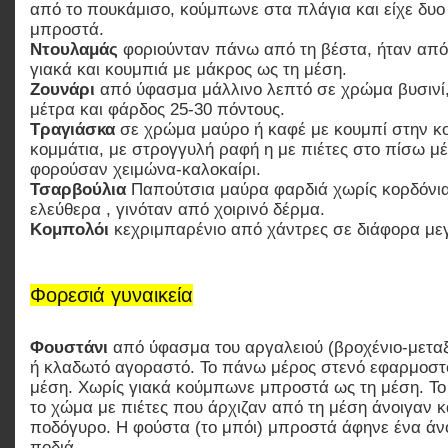
από το πουκάμισο, κούμπωνε στα πλάγια και είχε δυο
μπροστά.
Ντουλαμάς
φοριούνταν πάνω από τη βέστα, ήταν από 
γιακά και κουμπιά με μάκρος ως τη μέση.
Ζουνάρι
από ύφασμα μάλλινο λεπτό σε χρώμα βυσινί,
μέτρα και φάρδος 25-30 πόντους.
Τραγιάσκα
σε χρώμα μαύρο ή καφέ με κουμπί στην κ
κομμάτια, με στρογγυλή ραφή η με πιέτες στο πίσω μέρο
φορούσαν χειμώνα-καλοκαίρι.
Τσαρβούλια
Παπούτσια
μαύρα φαρδιά χωρίς κορδόνια
ελεύθερα , γινόταν από χοιρινό δέρμα.
Κομπολόι
κεχριμπαρένιο από χάντρες σε διάφορα με
Φορεσιά γυναικεία
Φουστάνι
από ύφασμα του αργαλειού (βροχένιο-μετα
ή κλαδωτό αγοραστό. Το πάνω μέρος στενό εφαρμοστό
μέση. Χωρίς γιακά κούμπωνε μπροστά ως τη μέση. Τ
το χώμα με πιέτες που άρχιζαν από τη μέση άνοιγαν 
ποδόγυρο. Η φούστα (το μπόι) μπροστά άφηνε ένα άν
ποδιά.