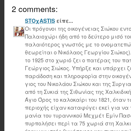
2 comments:
STOχASTIS
είπε...
Οι πρόγονοι της οικογένειας Σιώκου εντ
Παλαιοχώρι ήδη από το δεύτερο μισό το
παλαιότερος γνωστός με το ονοματεπώ
θεωρείται ο Νικόλαος Γεωργίου Σιώκος).
το 1925 στο χωριό ζει ο πατέρας του παπ
Γεώργιος Σιώκος. Υπήρξε και υπάρχει 
παράδοση και πληροφορία στην οικογένε
γιος του Νικολάου Σιώκου και της Συργ
από τη Συκιά της Σιθωνίας της Χαλκιδικ
Άγιο Όρος το καλοκαίρι του 1821, όταν 
περιοχής είχαν καταφύγει εκεί για να
μανία του τυραννικού Μεχμέτ Εμίν Πασά
πυρπολήσει περί τα 75 χωριά στη Χαλκι