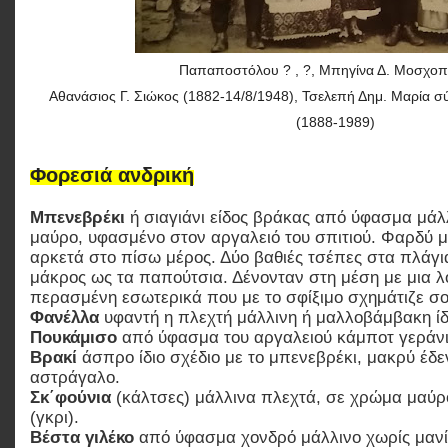
Παπαποστόλου ? , ?, Μπηγίνα Δ. Μοσχοπ
Αθανάσιος Γ. Σιώκος (1882-14/8/1948), Τσελεπή Δημ. Μαρία σ
(1888-1989)
Φορεσιά ανδρική
Μπενεβρέκι
ή σιαγιάνι είδος βράκας από ύφασμα μάλ
μαύρο, υφασμένο στον αργαλειό του σπιτιού. Φαρδύ 
αρκετά στο πίσω μέρος. Δύο βαθιές τσέπες στα πλάγι
μάκρος ως τα παπούτσια. Δένονταν στη μέση με μια 
περασμένη εσωτερικά που με το σφίξιμο σχημάτιζε σ
Φανέλλα
υφαντή η πλεχτή μάλλινη ή μαλλοβάμβακη ίδ
Πουκάμισο
από ύφασμα του αργαλειού κάμποτ γεράνι
Βρακί
άσπρο ίδιο σχέδιο με το μπενεβρέκι, μακρύ έδ
αστράγαλο.
Σκ΄φούνια
(κάλτσες) μάλλινα πλεχτά, σε χρώμα μαύρ
(γκρι).
Βέστα γιλέκο
από ύφασμα χονδρό μάλλινο χωρίς μανί