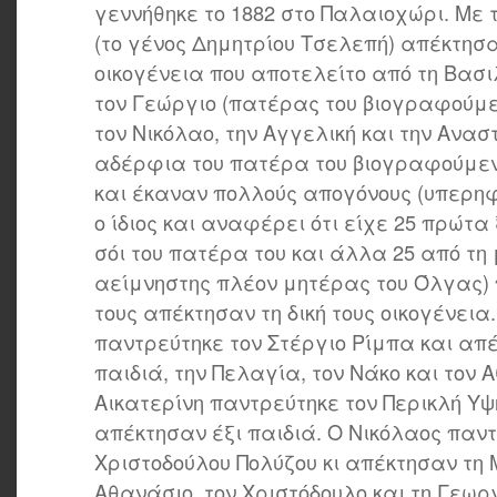
γεννήθηκε το 1882 στο Παλαιοχώρι. Με 
(το γένος Δημητρίου Τσελεπή) απέκτησ
οικογένεια που αποτελείτο από τη Βασιλ
τον Γεώργιο (πατέρας του βιογραφούμεν
τον Νικόλαο, την Αγγελική και την Ανα
αδέρφια του πατέρα του βιογραφούμε
και έκαναν πολλούς απογόνους (υπερη
ο ίδιος και αναφέρει ότι είχε 25 πρώτ
σόι του πατέρα του και άλλα 25 από τη
αείμνηστης πλέον μητέρας του Όλγας) 
τους απέκτησαν τη δική τους οικογένεια
παντρεύτηκε τον Στέργιο Ρίμπα και απ
παιδιά, την Πελαγία, τον Νάκο και τον 
Αικατερίνη παντρεύτηκε τον Περικλή Υψ
απέκτησαν έξι παιδιά. Ο Νικόλαος παν
Χριστοδούλου Πολύζου κι απέκτησαν τη 
Αθανάσιο, τον Χριστόδουλο και τη Γεωρ