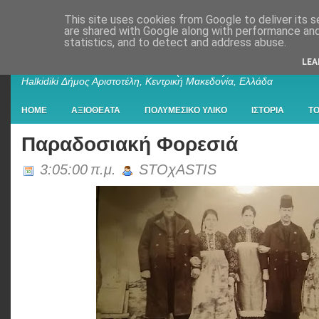
This site uses cookies from Google to deliver its s
are shared with Google along with performance and 
statistics, and to detect and address abuse.
Παλαιοχώρι Χαλκιδικής
LEA
Palaiochori Chalkidiki - Paleochori (Chalkidiki) - Paleochóri -
Halkidiki Δήμος Αριστοτέλη, Κεντρική Μακεδονία, Ελλάδα
HOME
ΑΞΙΟΘΕΑΤΑ
ΠΟΛΥΜΕΣΙΚΟ ΥΛΙΚΟ
ΙΣΤΟΡΙΑ
Τ
Παραδοσιακή Φορεσιά
3:05:00 π.μ.
STOχASTIS