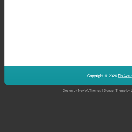
Copyright ©
2026
Παλαιο
Design by
NewWpThemes
| Blogger Theme by