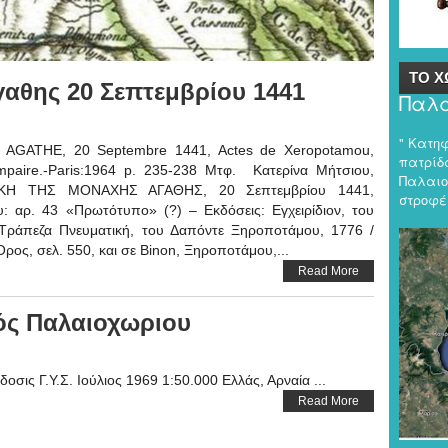
ΤΟ Χ
αθης 20 Σεπτεμβρίου 1441
Παλα
" Κατη
ATHE, 20 Septembre 1441, Actes de Xeropotamou,
πατρίδα
ompaire.-Paris:1964 p. 235-238 Μτφ. Κατερίνα Μήτσιου,
Παλαιο
ΘΗΚΗ ΤΗΣ ΜΟΝΑΧΗΣ ΑΓΑΘΗΣ, 20 Σεπτεμβρίου 1441,
στροφές
: αρ. 43 «Πρωτότυπο» (?) – Εκδόσεις: Εγχειρίδιον, του
Τράπεζα Πνευματική, του Δαπόντε Ξηροποτάμου, 1776 /
ος, σελ. 550, και σε Binon, Ξηροποτάμου,...
Read More
ός Παλαιοχωριου
δοσις Γ.Υ.Σ. Ιούλιος 1969 1:50.000 Ελλάς, Αρναία ...
Read More