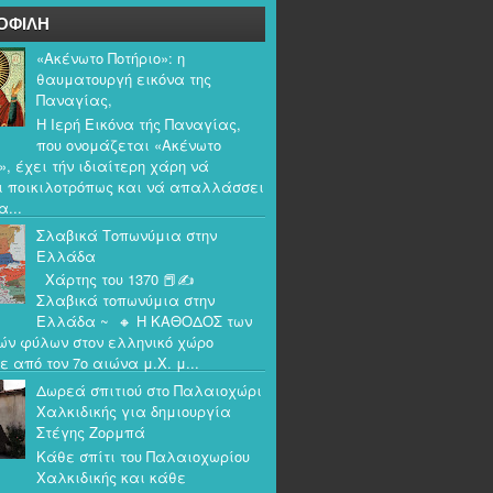
ΟΦΙΛΗ
«Ακένωτο Ποτήριο»: η
θαυματουργή εικόνα της
Παναγίας,
Η Ιερή Εικόνα τής Παναγίας,
που ονομάζεται «Ακένωτο
», έχει τήν ιδιαίτερη χάρη νά
ι ποικιλοτρόπως και νά απαλλάσσει
α...
Σλαβικά Τοπωνύμια στην
Ελλάδα
Χάρτης του 1370 📕✍️
Σλαβικά τοπωνύμια στην
Ελλάδα ~ 🔸 Η ΚΑΘΟΔΟΣ των
ών φύλων στον ελληνικό χώρο
ε από τον 7ο αιώνα μ.Χ. μ...
Δωρεά σπιτιού στο Παλαιοχώρι
Χαλκιδικής για δημιουργία
Στέγης Ζορμπά
Κάθε σπίτι του Παλαιοχωρίου
Χαλκιδικής και κάθε