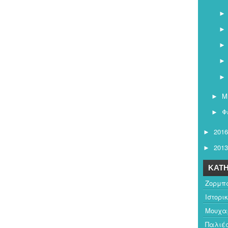
Μ
►
Φ
►
2016
►
2013
►
ΚΑΤΗ
Ζορμπ
Ιστορι
Μουχαμ
Παλιέ