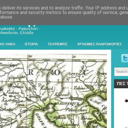
deliver its services and to analyze traffic. Your IP address and
formance and security metrics to ensure quality of service, ge
 abuse.
λκιδικής
alkidiki) - Paleochóri -
 Μακεδονία, Ελλάδα
ΚΟ ΥΛΙΚΟ
ΙΣΤΟΡΙΑ
ΤΟΥΡΙΣΜΌΣ
ΧΡΉΣΙΜΕΣ ΠΛΗΡΟΦΟΡΊΕΣ
ΠΕΣ 
ος Ευβοίας , Κάστρο (Kastro) Θεοφύλακτο Νέπωσι, Παλαιοχώριο