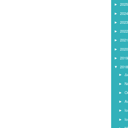
2025
►
2024
►
2023
►
2022
►
2021
►
2020
►
2019
►
2018
▼
Δ
►
Ν
►
Ο
►
Α
►
Ι
►
Ι
►