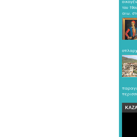
οικογέν
του 19ο
αιω. στο
οπλαρχ
παραγω
περισσό
ΚΑΖ