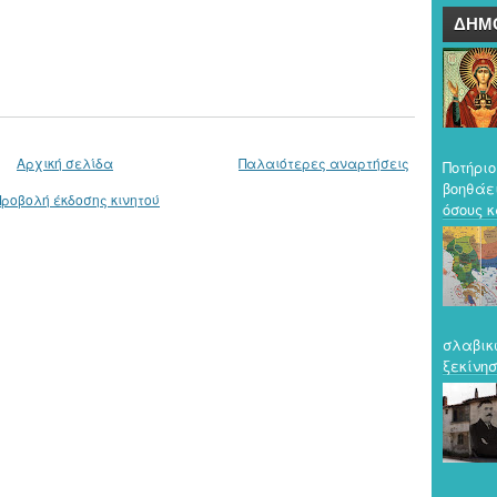
ΔΗΜ
Αρχική σελίδα
Παλαιότερες αναρτήσεις
Ποτήριο
βοηθάε
Προβολή έκδοσης κινητού
όσους κ
σλαβικ
ξεκίνησ