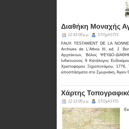
(Palaiocori)
Διαθήκη Μοναχής Αγ
12:43:00 μ.μ.
STOχASTIS
FAUX TESTAMENT DE LA NONNE AG
Archives de L'Athos III, ed. J. B
Αρχιτέκτων, Βόλος ΨΕΥΔΟ-ΔΙΑ
Ινδικτυώνος 9 Κατάλογος Ευδοκίμου
Χριστοφόρου Ξηροποτάμου, 1776, 
αποσπάσματα στο Σμυρνάκη, Άγιον Όρ
Χάρτης Τοπογραφικ
12:12:00 μ.μ.
STOχASTIS
Έκ