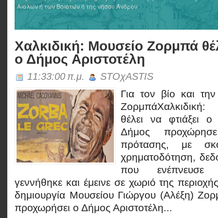
Αιολών ή των Βοιοτών ή της νήσου Άνδρου
Χαλκιδική: Μουσείο Ζορμπά θέλ
ο Δήμος Αριστοτέλη
11:33:00 π.μ.
STOχASTIS
Για τον βίο και την
ΖορμπάΧαλκιδική
θέλει να φτιάξει ο
Δήμος προχώρησε
πρότασης, με σκ
χρηματοδότηση, δεδ
που ενέπνευσε 
γεννήθηκε και έμεινε σε χωριό της περιοχή
δημιουργία Μουσείου Γιώργου (Αλέξη) Ζορμ
προχωρήσει ο Δήμος Αριστοτέλη...