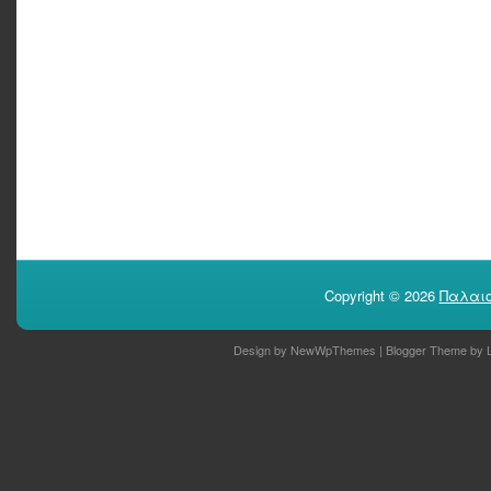
Copyright ©
2026
Παλαιο
Design by
NewWpThemes
| Blogger Theme by