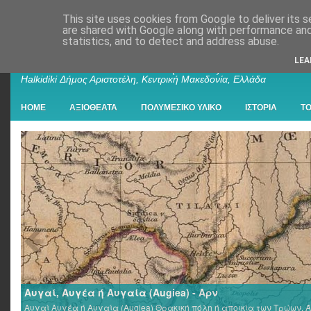
This site uses cookies from Google to deliver its s
are shared with Google along with performance and 
statistics, and to detect and address abuse.
Παλαιοχώρι Χαλκιδικής
LEA
Palaiochori Chalkidiki - Paleochori (Chalkidiki) - Paleochóri -
Halkidiki Δήμος Αριστοτέλη, Κεντρική Μακεδονία, Ελλάδα
HOME
ΑΞΙΟΘΕΑΤΑ
ΠΟΛΥΜΕΣΙΚΟ ΥΛΙΚΟ
ΙΣΤΟΡΙΑ
Τ
Αυγαί, Αυγέα ή Αυγαία (Augiea) - Αρν
Αυγαί Αυγέα ή Αυγαία (Augiea) Θρακική πόλη ή αποικία των Τρώων, Ά