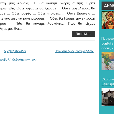
άπη μας Αρναία). Τι θα κάναμε χωρίς αυτήν; Έχετε
ΔΗΜ
αρωτηθεί; Ούτε υφαντά θα ξέραμε ... Ούτε αργαλειούς θα
χαμε ... Ούτε βαφές ... Ούτε ντρίστες ... Ούτε Βιραγγια ...
τε γάστρες να μαγειρεύουμε ... Ούτε θα ξέραμε την εκτροφή
ίρου ... Πώς θα κάναμε λουκάνικα; Πώς θα είχαμε
λητισμό; Θα...
Read More
Ποτήριο
βοηθάε
όσους κ
Αρχική σελίδα
Παλαιότερες αναρτήσεις
Προβολή έκδοσης κινητού
σλαβικ
ξεκίνησ