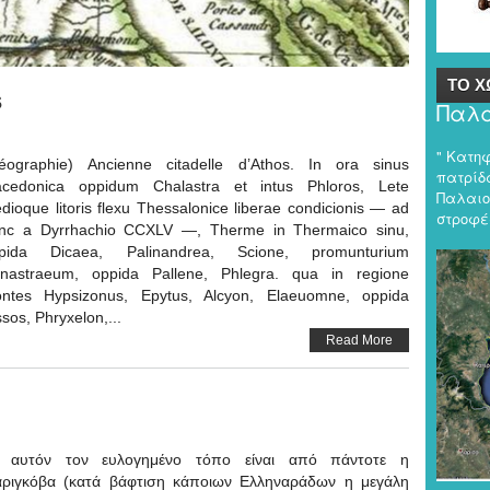
ΤΟ Χ
s
Παλα
" Κατη
éographie) Ancienne citadelle d’Athos. In ora sinus
πατρίδα
cedonica oppidum Chalastra et intus Phloros, Lete
Παλαιο
dioque litoris flexu Thessalonice liberae condicionis — ad
στροφές
nc a Dyrrhachio CCXLV —, Therme in Thermaico sinu,
pida Dicaea, Palinandrea, Scione, promunturium
nastraeum, oppida Pallene, Phlegra. qua in regione
ntes Hypsizonus, Epytus, Alcyon, Elaeuomne, oppida
ssos, Phryxelon,...
Read More
 αυτόν τον ευλογημένο τόπο είναι από πάντοτε η
αριγκόβα (κατά βάφτιση κάποιων Ελληναράδων η μεγάλη