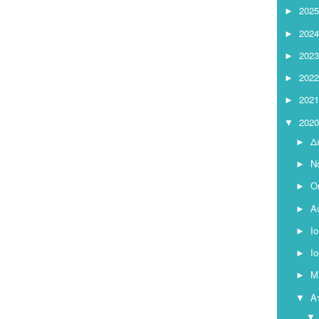
2025
►
2024
►
2023
►
2022
►
2021
►
2020
▼
Δ
►
Ν
►
Ο
►
Α
►
Ι
►
Ι
►
Μ
►
Α
▼
▼