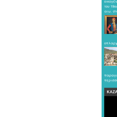
οικογέν
του 19ο
αιω. στο
οπλαρχ
παραγω
περισσό
ΚΑΖ