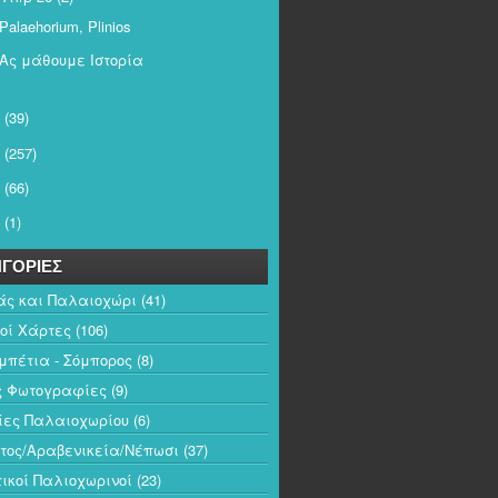
Palaehorium, Plinios
Ας μάθουμε Ιστορία
(39)
(257)
(66)
(1)
ΓΟΡΙΕΣ
άς και Παλαιοχώρι
(41)
κοί Χάρτες
(106)
πέτια - Σόμπορος
(8)
ς Φωτογραφίες
(9)
ίες Παλαιοχωρίου
(6)
τος/Αραβενικεία/Νέπωσι
(37)
ικοί Παλιοχωρινοί
(23)