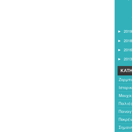
2019
►
2018
►
2016
►
2013
►
ΚΑΤΗ
Ζορμπ
Ιστορι
Μουχαμ
Παλιέ
Παναγ
Ποκρέν
Σημαντ