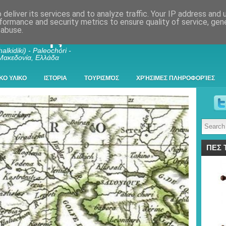
deliver its services and to analyze traffic. Your IP address and
formance and security metrics to ensure quality of service, ge
 abuse.
λκιδικής
alkidiki) - Paleochóri -
 Μακεδονία, Ελλάδα
ΚΟ ΥΛΙΚΟ
ΙΣΤΟΡΙΑ
ΤΟΥΡΙΣΜΌΣ
ΧΡΉΣΙΜΕΣ ΠΛΗΡΟΦΟΡΊΕΣ
ΠΕΣ 
ος Ευβοίας , Κάστρο (Kastro) Θεοφύλακτο Νέπωσι, Παλαιοχώριο