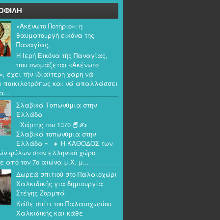
ΟΦΙΛΗ
«Ακένωτο Ποτήριο»: η
θαυματουργή εικόνα της
Παναγίας,
Η Ιερή Εικόνα τής Παναγίας,
που ονομάζεται «Ακένωτο
», έχει τήν ιδιαίτερη χάρη νά
ι ποικιλοτρόπως και νά απαλλάσσει
α...
Σλαβικά Τοπωνύμια στην
Ελλάδα
Χάρτης του 1370 📕✍️
Σλαβικά τοπωνύμια στην
Ελλάδα ~ 🔸 Η ΚΑΘΟΔΟΣ των
ών φύλων στον ελληνικό χώρο
ε από τον 7ο αιώνα μ.Χ. μ...
Δωρεά σπιτιού στο Παλαιοχώρι
Χαλκιδικής για δημιουργία
Στέγης Ζορμπά
Κάθε σπίτι του Παλαιοχωρίου
Χαλκιδικής και κάθε