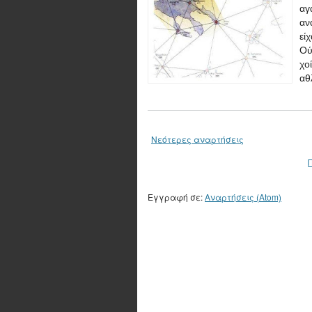
αγ
αν
εί
Ού
χο
αθ
Νεότερες αναρτήσεις
Εγγραφή σε:
Αναρτήσεις (Atom)