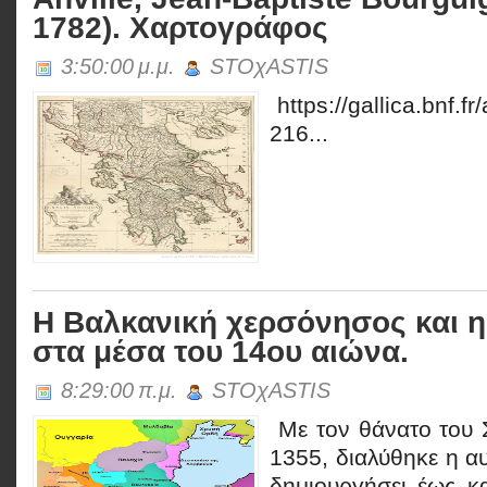
1782). Χαρτογράφος
3:50:00 μ.μ.
STOχASTIS
https://gallica.bnf.f
216...
Η Βαλκανική χερσόνησος και η
στα μέσα του 14ου αιώνα.
8:29:00 π.μ.
STOχASTIS
Με τον θάνατο του 
1355, διαλύθηκε η α
δημιουργήσει έως κ