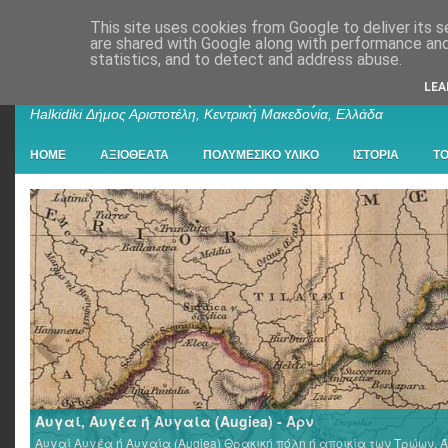
This site uses cookies from Google to deliver its s
are shared with Google along with performance and 
statistics, and to detect and address abuse.
Παλαιοχώρι Χαλκιδικής
LEA
Palaiochori Chalkidiki - Paleochori (Chalkidiki) - Paleochóri -
Halkidiki Δήμος Αριστοτέλη, Κεντρική Μακεδονία, Ελλάδα
HOME
ΑΞΙΟΘΕΑΤΑ
ΠΟΛΥΜΕΣΙΚΟ ΥΛΙΚΟ
ΙΣΤΟΡΙΑ
Τ
Αυγαί, Αυγέα ή Αυγαία (Augiea) - Αρν
Αυγαί Αυγέα ή Αυγαία (Augiea) Θρακική πόλη ή αποικία των Τρώων, Ά