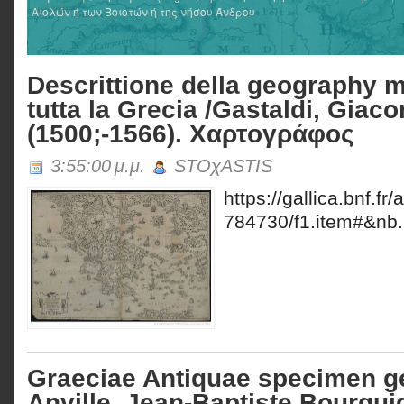
Αιολών ή των Βοιοτών ή της νήσου Άνδρου
Descrittione della geography 
tutta la Grecia /Gastaldi, Giac
(1500;-1566). Χαρτογράφος
3:55:00 μ.μ.
STOχASTIS
https://gallica.bnf.f
784730/f1.item#&nb.
Graeciae Antiquae specimen g
Anville, Jean-Baptiste Bourgui