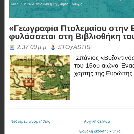
Αιολών ή των Βοιοτών ή της νήσου Άνδρου
«Γεωγραφία Πτολεμαίου στην Ε
φυλάσσεται στη Βιβλιοθήκη το
2:37:00 μ.μ.
STOχASTIS
Σπάνιος «Βυζαντινός
του 15ου αιώνα Ένα
χάρτης της Ευρώπης τ
Νεότερες αναρτήσεις
Αρχική σελίδα
Προβολή έκδοσης κινητού