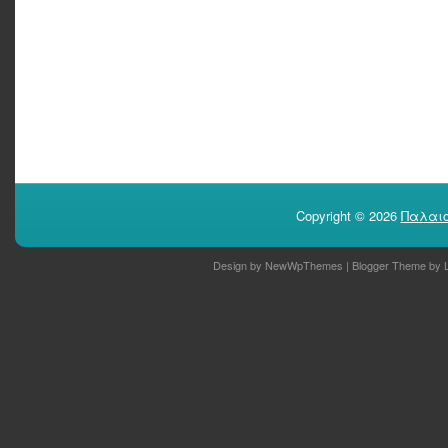
Copyright ©
2026
Παλαιο
Design by
NewWpThemes
| Blogger Theme by