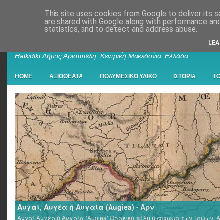
This site uses cookies from Google to deliver its s
are shared with Google along with performance and 
statistics, and to detect and address abuse.
Παλαιοχώρι Χαλκιδικής
LEA
Palaiochori Chalkidiki - Paleochori (Chalkidiki) - Paleochóri -
Halkidiki Δήμος Αριστοτέλη, Κεντρική Μακεδονία, Ελλάδα
HOME
ΑΞΙΟΘΕΑΤΑ
ΠΟΛΥΜΕΣΙΚΟ ΥΛΙΚΟ
ΙΣΤΟΡΙΑ
Τ
Αυγαί, Αυγέα ή Αυγαία (Augiea) - Αρν
Αυγαί Αυγέα ή Αυγαία (Augiea) Θρακική πόλη ή αποικία των Τρώων, Ά