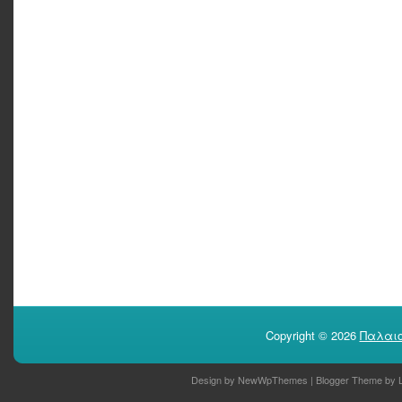
Copyright ©
2026
Παλαιο
Design by
NewWpThemes
| Blogger Theme by