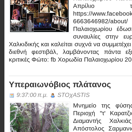
Απρίλιο 
https://www.faceboo
6663646982/ab
Παλαιοχωρίου έδωσ
συναυλίες στην ευ
Χαλκιδικής και καλείται συχνά να συμμετέχει
διεθνή φεστιβάλ, λαμβάνοντας πάντα εξα
κριτικές Φώτο: fb Χορωδία Παλαιοχωρίου 201
Υπεραιωνόβιος πλάτανος
9:37:00 π.μ.
STOχASTIS
Μνημείο της φύση
Περιοχή "τ' Καρατζ
Διαμαντής Χαλκι
Απόστολος Σαρμανι