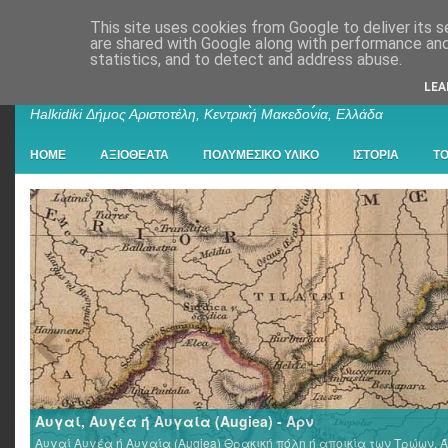
This site uses cookies from Google to deliver its s
are shared with Google along with performance and 
statistics, and to detect and address abuse.
Παλαιοχώρι Χαλκιδικής
LEA
Palaiochori Chalkidiki - Paleochori (Chalkidiki) - Paleochóri -
Halkidiki Δήμος Αριστοτέλη, Κεντρική Μακεδονία, Ελλάδα
HOME
ΑΞΙΟΘΕΑΤΑ
ΠΟΛΥΜΕΣΙΚΟ ΥΛΙΚΟ
ΙΣΤΟΡΙΑ
Τ
Αυγαί, Αυγέα ή Αυγαία (Augiea) - Αρν
Αυγαί Αυγέα ή Αυγαία (Augiea) Θρακική πόλη ή αποικία των Τρώων, Ά