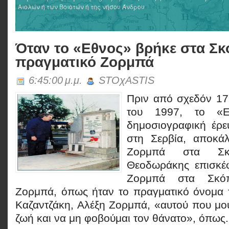
Αιολών ή των Βοιοτών ή της νήσου Άνδρου
Όταν το «Εθνος» βρήκε στα Σκ
πραγματικό Ζορμπά
6:45:00 μ.μ.
STOχASTIS
Πριν από σχεδόν 17
του 1997, το «Ε
δημοσιογραφική έρ
στη Σερβία, αποκά
Ζορμπά στα Σκ
Θεοδωράκης επισκέ
Ζορμπά στα Σκόπ
Ζορμπά, όπως ήταν το πραγματικό όνομα 
Καζαντζάκη, Αλέξη Ζορμπά, «αυτού που μο
ζωή και να μη φοβούμαι τον θάνατο», όπως.