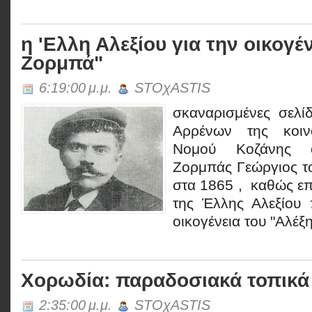
η 'Ελλη Αλεξίου για την οικογέ
Ζορμπά"
6:19:00 μ.μ.
STOχASTIS
σκαναρισμένες σελ
Αρρένων της κοιν
Νομού Κοζάνης 
Ζορμπάς Γεώργιος τ
στα 1865 , καθώς επ
της Έλλης Αλεξίου 
οικογένεια του "Αλέξη
Χορωδία: παραδοσιακά τοπικά
2:35:00 μ.μ.
STOχASTIS