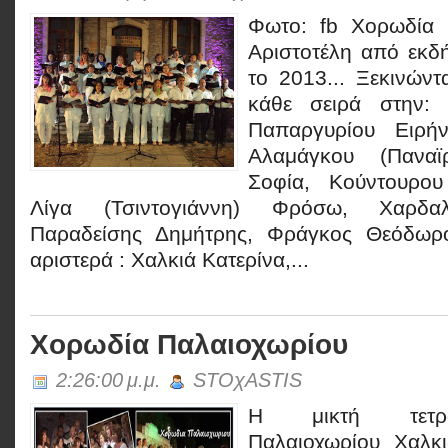
Φωτο: fb Χορωδία 
Αριστοτέλη από εκδ
το 2013... Ξεκινών
κάθε σειρά στην:
Παπαργυρίου Ειρήν
Αλαμάγκου (Πανα
Σοφία, Κούντουρου
Λίγα (Τσιντογιάννη) Φρόσω, Χαρδα
Παραδείσης Δημήτρης, Φράγκος Θεόδω
αριστερά : Χαλκιά Κατερίνα,...
Χορωδία Παλαιοχωρίου
2:26:00 μ.μ.
STOχASTIS
Η μικτή τετρ
Παλαιοχωρίου Χαλκι