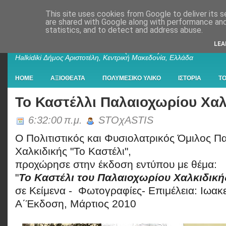
This site uses cookies from Google to deliver its s
are shared with Google along with performance and 
statistics, and to detect and address abuse.
Παλαιοχώρι Χαλκιδικής
LEA
Palaiochori Chalkidiki - Paleochori (Chalkidiki) - Paleochóri -
Halkidiki Δήμος Αριστοτέλη, Κεντρική Μακεδονία, Ελλάδα
HOME
ΑΞΙΟΘΕΑΤΑ
ΠΟΛΥΜΕΣΙΚΟ ΥΛΙΚΟ
ΙΣΤΟΡΙΑ
Τ
Το Καστέλλι Παλαιοχωρίου Χαλ
6:32:00 π.μ.
STOχASTIS
Ο Πολιτιστικός και Φυσιολατρικός Όμιλος Π
Χαλκιδικής "Το Καστέλι",
προχώρησε στην έκδοση εντύπου με θέμα:
"
Το Καστέλι του Παλαιοχωρίου Χαλκιδική
σε Κείμενα - Φωτογραφίες- Επιμέλεια: Ιωακ
Α΄Έκδοση, Μάρτιος 2010