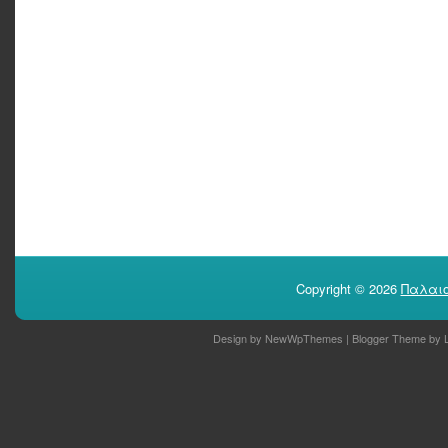
Copyright ©
2026
Παλαιο
Design by
NewWpThemes
| Blogger Theme by