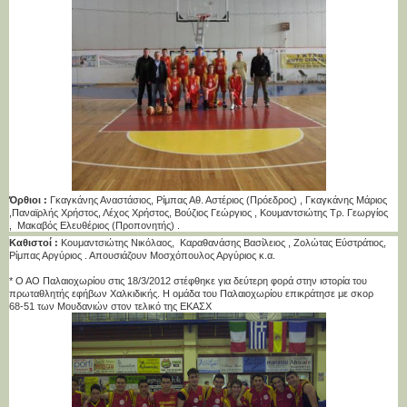
Όρθιοι :
Γκαγκάνης Αναστάσιος, Ρίμπας Αθ. Αστέριος (Πρόεδρος) , Γκαγκάνης Μάριος
,Παναϊρλής Χρήστος, Λέχος Χρήστος, Βούζιος Γεώργιος , Κουμαντσιώτης Τρ. Γεωργίος
, Μακαβός Ελευθέριος (Προπονητής) .
Καθιστοί :
Κουμαντσιώτης Νικόλαος, Καραθανάσης Βασίλειος , Ζολώτας Εύστράτιος,
Ρίμπας Αργύριος . Απουσιάζουν Μοσχόπουλος Αργύριος κ.α.
* Ο ΑΟ Παλαιοχωρίου στις 18/3/2012 στέφθηκε για δεύτερη φορά στην ιστορία του
πρωταθλητής εφήβων Χαλκιδικής. Η ομάδα του Παλαιοχωρίου επικράτησε με σκορ
68-51 των Μουδανιών στον τελικό της ΕΚΑΣΧ