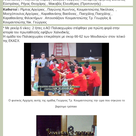
Εύστράτιος, Ρήγας Θεοχάρης , Μακαβός Ελευθέριος (Προπονητής) .
Καθιστοί :
Ρίμπας Αργύριος , Παγώνης Κων/νος, Κουμαντσιώτης Νικόλαος ,
Μοσχόπουλος Αργύριος , Καραθανάσης Βασίλειος , Πασχάλης Πασχάλης ,
Καραθανάσης Φιλοκτήμων . Απουσιάζουν Κουμαντσιώτης Τρ. Γεωργίος &
Κουμαντσιώτης Νικ. Γεώργιος
* Με ρεκόρ 6 νίκες- 2 ήττες ο ΑΟ Παλαιοχωρίου στέφθηκε για πρώτη φορά στην
ιστορία του πρωταθλητής εφήβων Χαλκιδικής.
Η ομάδα του Παλαιοχωρίου επικράτησε με σκορ 66-62 των Μουδανιών στον τελικό
της ΕΚΑΣΧ.
O φυσικός Αρχηγός αυτής της ομάδας Γεώργιος Τρ. Κουμαντσιώτης την ώρα που σηκώνει το
βαρύτιμο τρόπαιο