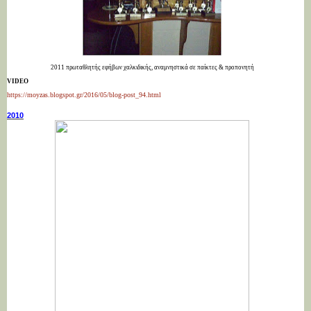
2011 πρωταθλητής εφήβων χαλκιδικής, αναμνηστικά σε παίκτες & προπονητή
VIDEO
https://moyzas.blogspot.gr/2016/05/blog-post_94.html
2010