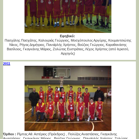
Εφηβικό:
Πασχάλης Πασχάλης, Καλογριάς Γεώργιος, Μοσχόπουλος Αργύρης, Κουμαντσιώτης
Νίκος, Ρήγας Δημήτριος, Παναϊρλής Χρήστος, Βούζιος Γεώργιος, Καραθανάσης
Βασίλειος, Γκαγκάνης Μάριος, Ζολώτας Ευστράτιος, Λέχος Χρήστος (από Ιερισσό,
Αρχηγός)
2011
Όρθιοι :
Ρίμπας Αθ. Αστέριος (Πρόεδρος) , Πολύζος Αναστάσιος, Γκαγκάνης
Αναστάσιος , Γκαγκάνης Μάριος , Βούζιος Γεώργιος , Παναϊρλής Χρήστος, Ζολώτας