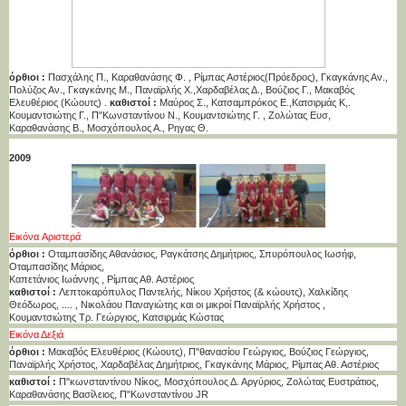
όρθιοι :
Πασχάλης Π., Καραθανάσης Φ. , Ρίμπας Αστέριος(Πρόεδρος), Γκαγκάνης Αν.,
Πολύζος Αν., Γκαγκάνης Μ., Παναϊρλής Χ.,Χαρδαβέλας Δ., Βούζιος Γ., Μακαβός
Ελευθέριος (Κώουτς) .
καθιστοί :
Μαύρος Σ., Κατσαμπρόκος Ε.,Κατσιρμάς Κ,.
Κουμαντσιώτης Γ., Π"Κωνσταντίνου Ν., Κουμαντσιώτης Γ. , Ζολώτας Ευσ,
Καραθανάσης Β., Μοσχόπουλος Α., Ρηγας Θ.
2009
Εικόνα Αριστερά
όρθιοι :
Οταμπασίδης Αθανάσιος, Ραγκάτσης Δημήτριος, Σπυρόπουλος Ιωσήφ,
Οταμπασίδης Μάριος,
Καπετάνιος Ιωάννης , Ρίμπας Αθ. Αστέριος
καθιστοί :
Λεπτοκαρόπυλος Παντελής, Νίκου Χρήστος (& κώουτς), Χαλκίδης
Θεόδωρος, .... , Νικολάου Παναγιώτης και οι μικροί Παναϊρλής Χρήστος ,
Κουμαντσιώτης Τρ. Γεώργιος, Κατσιρμάς Κώστας
Εικόνα Δεξιά
όρθιοι :
Μακαβός Ελευθέριος (Κώουτς), Π"θανασίου Γεώργιος, Βούζιος Γεώργιος,
Παναϊρλής Χρήστος, Χαρδαβέλας Δημήτριος, Γκαγκάνης Μάριος, Ρίμπας Αθ. Αστέριος
καθιστοί :
Π"κωνσταντίνου Νίκος, Μοσχόπουλος Δ. Αργύριος, Ζολώτας Ευστράτιος,
Καραθανάσης Βασίλειος, Π"Κωνσταντίνου JR