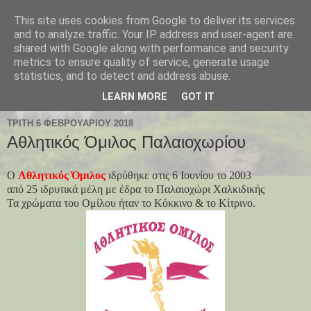
This site uses cookies from Google to deliver its services
Παλαιοχώρι Χαλκιδικής
and to analyze traffic. Your IP address and user-agent are
shared with Google along with performance and security
metrics to ensure quality of service, generate usage
Palaiochori Chalkidiki - Paleochori (Chalkidiki) - Paleochóri
statistics, and to detect and address abuse.
- Halkidiki Δήμος Αριστοτέλη, Κεντρική Μακεδονία, Ελλάδα
LEARN MORE
GOT IT
ΤΡΊΤΗ 6 ΦΕΒΡΟΥΑΡΊΟΥ 2018
Αθλητικός Όμιλος Παλαιοχωρίου
O
Αθλητικός Όμιλος
ιδρύθηκε στις 6 Ιουνίου το 2003
από 25 ιδρυτικά μέλη με έδρα το Παλαιοχώρι Χαλκιδικής
Τα χρώματα του Ομίλου ήταν το Κόκκινο & το Κίτρινο.