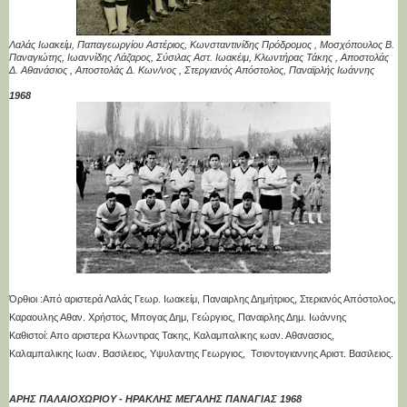
Λαλάς Ιωακείμ, Παπαγεωργίου Αστέριος, Κωνσταντινίδης Πρόδρομος , Μοσχόπουλος B.
Παναγιώτης, Ιωαννίδης Λάζαρος, Σύσιλας Αστ. Ιωακέιμ, Κλωντήρας Τάκης , Αποστολάς
Δ. Αθανάσιος , Αποστολάς Δ. Κων/νος , Στεργιανός Απόστολος, Παναϊρλής Ιωάννης
1968
Όρθιοι :Από αριστερά Λαλάς Γεωρ. Ιωακείμ, Παναιρλης Δημήτριος, Στεριανός Απόστολος,
Καραουλης Αθαν. Χρήστος, Μπογας Δημ, Γεώργιος, Παναιρλης Δημ. Ιωάννης
Καθιστοί: Απο αριστερα Κλωντιρας Τακης, Καλαμπαλικης ιωαν. Αθανασιος,
Καλαμπαλικης Ιωαν. Βασιλειος, Υψυλαντης Γεωργιος, Τσιοντογιαννης Αριστ. Βασιλειος.
ΑΡΗΣ ΠΑΛΑΙΟΧΩΡΙΟΥ - ΗΡΑΚΛΗΣ ΜΕΓΑΛΗΣ ΠΑΝΑΓΙΑΣ 1968