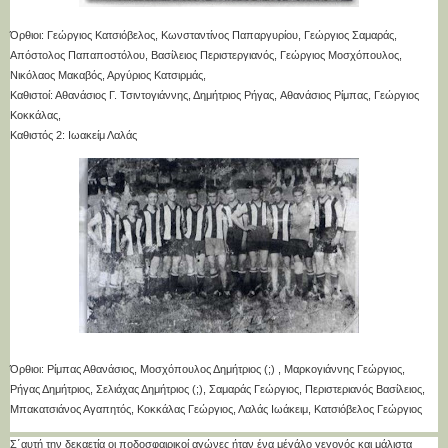
Όρθιοι: Γεώργιος Κατσιόβελος, Κωνσταντίνος Παπαργυρίου, Γεώργιος Σαμαράς,
Απόστολος Παπαποστόλου, Βασίλειος Περιστεργιανός, Γεώργιος Μοσχόπουλος,
Νικόλαος Μακαβός, Αργύριος Κατσιρμάς,
Καθιστοί: Αθανάσιος Γ. Τσιντογιάννης, Δημήτριος Ρήγας,
Αθανάσιος Ρίμπας, Γεώργιος
Κοκκάλας,
Καθιστός 2: Ιωακείμ Λαλάς
Όρθιοι: Ρίμπας Αθανάσιος, Μοσχόπουλος Δημήτριος (;) , Μαρκογιάννης Γεώργιος,
Ρήγας Δημήτριος, Σελιάχας Δημήτριος (;), Σαμαράς Γεώργιος, Περιστεριανός Βασίλειος,
Μπακατσιάνος Αγαπητός, Κοκκάλας Γεώργιος, Λαλάς Ιωάκειμ, Κατσιόβελος Γεώργιος
Σ΄αυτή την δεκαετία οι ποδοσφαιρικοί αγώνες ήταν ένα μέγάλο γεγονός και μάλιστα