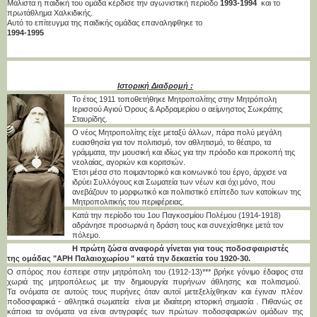
Μάλιστα η παιδική του ομάδα κέρδισε την αγωνιστική περίοδο
1993-1994
και το
πρωτάθλημα Χαλκιδικής.
Αυτό το επίτευγμα της παιδικής ομάδας επαναληφθηκε το
1994-1995
Ιστορική Διαδρομή :
Το έτος 1911 τοποθετήθηκε Μητροπολίτης στην Μητρόπολη
Ιερισσού Αγιού Όρους & Αρδραμερίου ο αείμνηστος Σωκράτης
Σταυρίδης.
Ο νέος Μητροπολίτης είχε μεταξύ άλλων, πάρα πολύ μεγάλη
ευαισθησία για τον πολιτισμό, τον αθλητισμό, το θέατρο, τα
γράμματα, την μουσική και ιδίως για την πρόοδο και προκοπή της
νεολαίας, αγοριών και κοριτσιών.
Έτσι μέσα στο ποιμαντορικό και κοινωνικό του έργο, άρχισε να
ιδρύει Συλλόγους και Σωματεία των νέων και όχι μόνο, που
ανεβάζουν το μορφωτικό και πολιτιστικό επίπεδο των κατοίκων της
Μητροπολιτικής του περιφέρειας.
Κατά την περίοδο του 1ου Παγκοσμίου Πολέμου (1914-1918)
αδράνησε προσωρινά η δράση τους και συνεχίσθηκε μετά τον
πόλεμο.
Η πρώτη ζώσα αναφορά γίνεται για τους ποδοσφαιριστές
της ομάδας "ΑΡΗ Παλαιοχωρίου " κατά την δεκαετία του 1920-30.
Ο σπόρος που έσπειρε στην μητρόπολη του (1912-13)*** βρήκε γόνιμο έδαφος στα
χωριά της μητροπόλεως με την δημιουργία πυρήνων άθλησης και πολιτισμού.
Τα ονόματα σε αυτούς τους πυρήνες όταν αυτοί μετεξελίχθηκαν και έγιναν πλέον
ποδοσφαιρικά - αθλητικά σωματεία είναι με ιδιαίτερη ιστορική σημασία . Πιθανώς σε
κάποια τα ονόματα να είναι αντιγραφές των πρώτων ποδοσφαιρικών ομάδων της