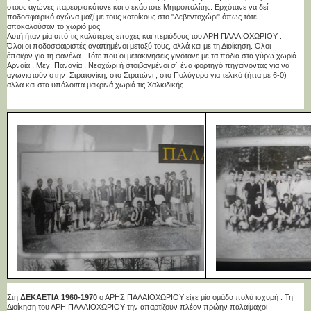
στους αγώνες παρευρισκότανε και ο εκάστοτε Μητροπολίτης. Ερχότανε να δεί
ποδοσφαιρικό αγώνα μαζί με τους κατοίκους στο "Λεβεντοχώρι" όπως τότε
αποκαλούσαν το χωριό μας.
Αυτή ήταν μία από τις καλύτερες εποχές και περιόδους του ΑΡΗ ΠΑΛΑΙΟΧΩΡΙΟΥ .
Όλοι οι ποδοσφαιριστές αγαπημένοι μεταξύ τους, αλλά και με τη Διοίκηση. Όλοι
έπαιζαν για τη φανέλα. Τότε που οι μετακινησεις γινότανε με τα πόδια στα γύρω χωριά
Αρναία , Μεγ. Παναγία , Νεοχώρι ή στοιβαγμένοι σ΄ ένα φορτηγό πηγαίνοντας για να
αγωνιστούν στην Στρατονίκη, στο Στρατώνι , στο Πολύγυρο για τελικό (ήττα με 6-0)
αλλα και στα υπόλοιπα μακρινά χωριά τις Χαλκιδικής .
Στη
ΔΕΚΑΕΤΙΑ 1960-1970
ο ΑΡΗΣ ΠΑΛΑΙΟΧΩΡΙΟΥ είχε μία ομάδα πολύ ισχυρή . Τη
Διοίκηση του ΑΡΗ ΠΑΛΑΙΟΧΩΡΙΟΥ την απαρτίζουν πλέον πρώην παλαίμαχοι