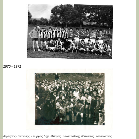
1970 - 1971
Δημητριος Παναιρλης, Γεωργιος Δημ. Μπογας, Καλαμπαλικης Αθανασιος,
Τσιντογιανης