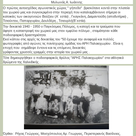
Μυλωνάς Α. Ιωάννης
Ο πρώτος αυτοσχέδιος αγωνιστικός χώρος " γήπεδο" βρισκότανε κοντά στην πλατεία
του χωριού μας και συγκεκριμένα στην περιοχή που καταλαμβάνουνε σήμερα οι
κατοικίες των οικογενειών Βούζιου (Α΄ εστία) , Γκαγκάνη, Διαμαντούδη (αποδυτήρια) ,
Τσιούντου, Παπαργυρίου, Δουλδέρη , Τσιουρλή(Β΄εστία).
Την δεκαετιά 1940 - 1950 ο Παγκόσμιος Πόλεμος, η κατοχή και τα τραύματα που
άφησε η καταστροφή του χωριού μας στον εμφύλιο πόλεμο , σταμάτησαν κάθε
ποδοσφαιρική δραστηριότητα.
Εκεί κάπου στις αρχές τις δεκαετίας του "50 έχουμε την αναφορά και πολλές
φωτογραφίες από αγώνες τις πανίσχυρης ομάδας του ΑΡΗ Παλαιοχωρίου . Είναι η
εποχή που σημάδεψε έντονα και τις επόμενες δεκαετίες
γράφοντας χρυσσές γραμμές στην ιστορία του χωριού μας .
Τότε δημιουργήθηκε ο ποδοσφαιρικός θρύλος "ΑΡΗΣ Παλαιοχωρίου" στα αθλητικά
δρώμενα της Χαλκιδικής .
Όρθιοι : Ρήγας Γεώργιος, Μοσχόπουλος Αρ. Γεωργιος, Περιστεριανός Βασίλειος,