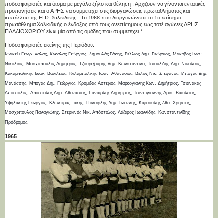
ποδοσφαιριστές και άτομα με μεγάλο ζήλο και θέληση . Αρχιζουν να γίνονται εντατικές
προπονήσεις και ο ΑΡΗΣ να συμμετέχει στις διοργανώσεις πρωταθλήματος και
κυπέλλου της ΕΠΣ Χαλκιδικής . Το 1968 που διοργανώνεται το 1ο επίσημο
πρωτάθλημα Χαλκιδικής ο ένδοξος από τους ανεπίσημους έως τοτέ αγώνες ΑΡΗΣ
ΠΑΛΑΙΟΧΩΡΙΟΥ είναι μία από τις ομάδες που συμμετέχει *.
Ποδοσφαιριστές εκείνης της Περιόδου:
Ιωακείμ Γεωρ. Λαλας, Κοκαλας Γεώργιος, Δημουλάς Γάκης, Βελλιος Δημ .Γεώργιος, Μακαβος Ιωαν
Νικόλαος, Μοσχοπουλος Δημήτριος, Τζουρτζουμης Δημ. Κωνσταντίνος Τσιουλιδης Δημ. Νικόλαος,
Κακαμπαλικης Ιωαν. Βασίλειος, Καλαμπαλικης Ιωαν. Αθανάσιος, Βελιος Νικ. Στέφανος, Μπογας Δημ.
Μανάσσης, Μπογας Δημ. Γεώργιος, Κρομιδας Αστεριος, Μαρκογιανης Κων. Δημήτριος, Τσιανακας
Απόστολος, Αποστολας Δημ. Αθανάσιος, Παναιρλης Δημήτριος, Τσιντογιαννης Αρισ. Βασίλειος,
Υψηλάντης Γεώργιος, Κλωντιρας Τάκης, Παναιρλης Δημ. Ιωάννης, Καραουλης Αθα. Χρήστος,
Μοσχοπουλος Παναγιώτης, Στεριανός Νικ. Απόστολος, Λάζαρος Ιωαννίδης, Κωνσταντινίδης
Πρόδρομος.
1965