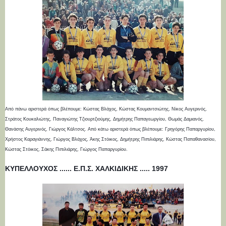
Από πάνω αριστερά όπως βλέπουμε: Κώστας Βλάχος, Κώστας Κουμαντσιώτης, Νίκος Αυγερινός,
Στράτος Κουκαλιώτης, Παναγιώτης Τζιουρτζιούμης, Δημήτρης Παπαγεωργίου, Θωμάς Δαμιανός,
Θανάσης Αυγερινός, Γιώργος Κάλτσος.
Από κάτω αριστερά όπως βλέπουμε: Γρηγόρης Παπαργυρίου,
Χρήστος Καραγιάννης, Γιώργος Βλάχος, Άκης Στόικος, Δημήτρης Πιπιλιάρης, Κώστας Παπαθανασίου,
Κώστας Στόικος, Σάκης Πιπιλιάρης, Γιώργος Παπαργυρίου.
ΚΥΠΕΛΛΟΥΧΟΣ ...... Ε.Π.Σ. ΧΑΛΚΙΔΙΚΗΣ ..... 1997