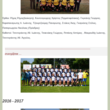
Όρθιοι: Ρήγας Ρήγας(Διοίκηση), Κουτσογιώργης Χρήστος (Τερματοφύλακας), Γκγκάνης Γεώργιος,
Καραπαναγιωτης Α. Ιωάννης, Τζιουρτζιούμης Παναγιώτης, Στοϊκος Άκης, Γκαγκάνης Στέλιος,
Παπαγεωργίου Νικόλαος (Πρόεδρος)
Καθιστοί: Τσιντογιάννης Αθ. Ιωάννης, Τσακνάκης Γεώργιος, Ρεπάνης Αστέριος , Μαυρουδής Ιωάννης,
Τσιντογιάννης Αθ. Άγγελος.
---------------------------------------------------------------------------------------
συνεχίζεται ....
2016 - 2017