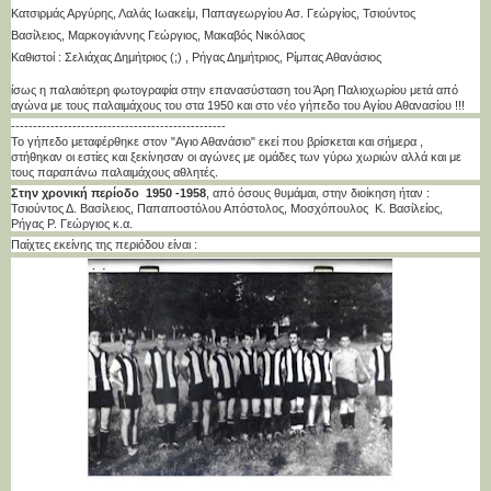
Κατσιρμάς Αργύρης, Λαλάς Ιωακείμ, Παπαγεωργίου Ασ. Γεώργίος, Τσιούντος
Βασίλειος, Μαρκογιάννης Γεώργιος, Μακαβός Νικόλαος
Καθιστοί : Σελιάχας Δημήτριος (;) , Ρήγας Δημήτριος, Ρίμπας Αθανάσιος
ίσως η παλαιότερη φωτογραφία στην επανασύσταση του Άρη Παλιοχωρίου μετά από
αγώνα με τους παλαιμάχους του στα 1950 και στο νέο γήπεδο του Αγίου Αθανασίου !!!
-------------------------------------------------
Το γήπεδο μεταφέρθηκε στον "Αγιο Αθανάσιο" εκεί που βρίσκεται και σήμερα ,
στήθηκαν οι εστίες και ξεκίνησαν οι αγώνες με ομάδες των γύρω χωριών αλλά και με
τους παραπάνω παλαιμάχους αθλητές.
Στην χρονική περίοδο 1950 -1958
, από όσους θυμάμαι, στην διοίκηση ήταν :
Τσιούντος Δ. Βασίλειος, Παπαποστόλου Απόστολος, Μοσχόπουλος Κ. Βασίλείος,
Ρήγας Ρ. Γεώργιος κ.α.
Παίχτες εκείνης της περιόδου είναι :