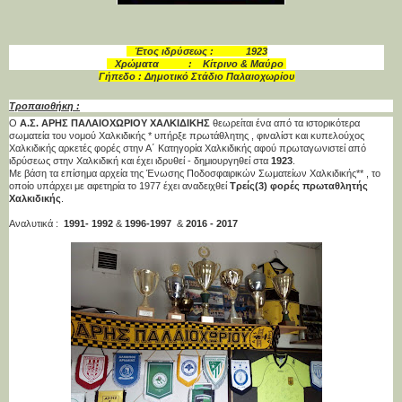
Έτος ιδρύσεως : 1923
Χρώματα : Κίτρινο & Μαύρο
Γήπεδο : Δημοτικό Στάδιο Παλαιοχωρίου
Τροπαιοθήκη :
Ο
Α.Σ.
ΑΡΗΣ ΠΑΛΑΙΟΧΩΡΙΟΥ ΧΑΛΚΙΔΙΚΗΣ
θεωρείται ένα από τα ιστορικότερα
σωματεία του νομού Χαλκιδικής * υπήρξε πρωτάθλητης , φιναλίστ και κυπελούχος
Χαλκιδικής αρκετές φορές στην Α΄ Κατηγορία Χαλκιδικής αφού πρωταγωνιστεί από
ιδρύσεως στην Χαλκιδική και έχει ιδρυθεί - δημιουργηθεί στα
1923
.
Με βάση τα επίσημα αρχεία της Ένωσης Ποδοσφαιρικών Σωματείων Χαλκιδικής** , το
οποίο υπάρχει με αφετηρία το 1977 έχει αναδειχθεί
Τρείς
(3) φορές πρωταθλητής
Χαλκιδικής
.
Αναλυτικά :
1991- 1992
&
1996-1997
&
2016 - 2017