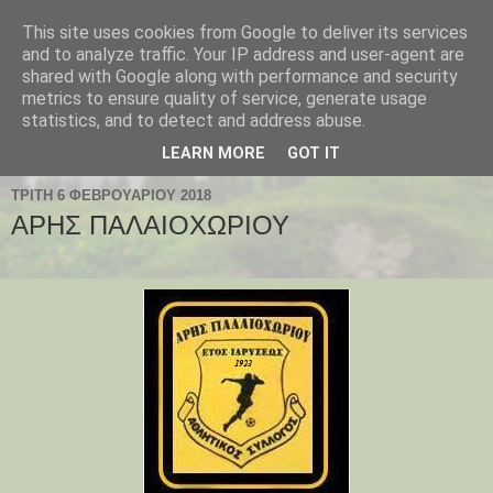
This site uses cookies from Google to deliver its services
Παλαιοχώρι Χαλκιδικής
and to analyze traffic. Your IP address and user-agent are
shared with Google along with performance and security
metrics to ensure quality of service, generate usage
Palaiochori Chalkidiki - Paleochori (Chalkidiki) - Paleochóri
statistics, and to detect and address abuse.
- Halkidiki Δήμος Αριστοτέλη, Κεντρική Μακεδονία, Ελλάδα
LEARN MORE
GOT IT
ΤΡΊΤΗ 6 ΦΕΒΡΟΥΑΡΊΟΥ 2018
ΑΡΗΣ ΠΑΛΑΙΟΧΩΡΙΟΥ