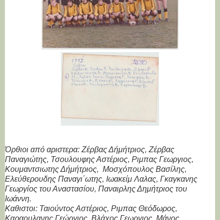
Όρθιοι από αριστερα: Ζέρβας Δήμήτριος, Ζέρβας
Παναγιώτης, Τσουλουφης Αστέριος, Ριμπας Γεωργιος,
Κουμαντσιωτης Δήμήτριος, Μοσχόπουλος Βασίλης,
Ελεύθερουδης Παναγι΄ωτης, Ιωακείμ Λαλας, Γκαγκανης
Γεωργίος του Αναστασίου, Παναιρλης Δημήτριος του
Ιωάννη.
Καθιστοι: Ταιούντος Αστέριος, Ριμπας Θεόδωρος,
Καραουλανης Γεώργιος, Βλάχος Γεωργιος, Μάνος