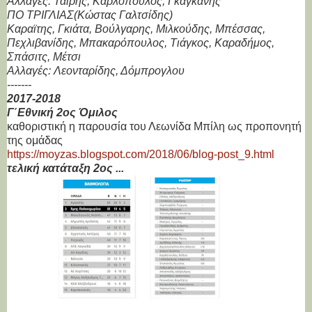
Αλλαγές: Ταϊρης, Καρλόπουλος, Γκαγκανής
ΠΟ ΤΡΙΓΛΙΑΣ(Κώστας Γαλτσίδης)
Καραϊτης, Γκιάτα, Βούλγαρης, Μιλκούδης, Μπέσσας,
Πεχλιβανίδης, Μπακαρόπουλος, Τιάγκος, Καραδήμος,
Σπάσιτς, Μέτσι
Αλλαγές: Λεονταρίδης, Δόμπρογλου
-------
2017-2018
Γ΄Εθνική 2ος Όμιλος
καθοριστική η παρουσία του Λεωνίδα Μπίλη ως προπονητή
της ομάδας
https://moyzas.blogspot.com/2018/06/blog-post_9.html
τελική κατάταξη 2ος ...