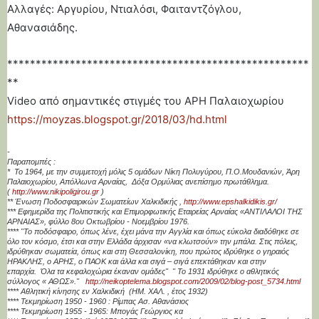
Αλλαγές: Αργυρίου, Ντιαλόσι, Φαιταντζόγλου,
Αθανασιάδης.
*****************************************************
**
Video από σημαντικές στιγμές του ΑΡΗ Παλαιοχωρίου
https://moyzas.blogspot.gr/2018/03/hd.html
-
Παραπομπές :
* Το 1964, με την συμμετοχή μόλις 5 ομάδων Νίκη Πολυγύρου, Π.Ο.Μουδανιών, Άρη
Παλαιοχωρίου, Απόλλωνα Αρναίας, Δόξα Ορμύλιας ανεπίσημο πρωτάθλημα.
(
http://www.nikipoligirou.gr
)
** Ένωση Ποδοσφαιρικών Σωματείων Χαλκιδικής ,
http://www.epshalkidikis.gr/
*** Eφημερίδα της Πολιτιστικής και Επιμορφωτικής Εταιρείας Αρναίας «ΑΝΤΙΛΑΛΟΙ ΤΗΣ
ΑΡΝΑΙΑΣ», φύλλο 8ου Οκτωβρίου - Νοεμβρίου 1976.
**** "Το ποδόσφαιρο, όπως λένε, έχει μάνα την Αγγλία και όπως εύκολα διαδόθηκε σε
όλο τον κόσμο, έτσι και στην Ελλάδα άρχισαν «να κλωτσούν» την μπάλα. Στις πόλεις,
ιδρύθηκαν σωματεία, όπως και στη Θεσσαλονίκη, που πρώτος ιδρύθηκε ο γηραιός
ΗΡΑΚΛΗΣ, ο ΑΡΗΣ, ο ΠΑΟΚ και άλλα και σιγά – σιγά επεκτάθηκαν και στην
επαρχία. Όλα τα κεφαλοχώρια έκαναν ομάδες" " Το 1931 ιδρύθηκε ο αθλητικός
σύλλογος « ΑΘΩΣ»."
http://neikoptelema.blogspot.com/2009/02/blog-post_5734.html
**** Αθλητική κίνησης εν Χαλκιδική (ΗΜ. ΧΑΛ. , έτος 1932)
**** Τεκμηρίωση 1950 - 1960 : Ρίμπας Ασ. Αθανάσιος
**** Τεκμηρίωση 1955 - 1965: Μπογάς Γεώργιος κα