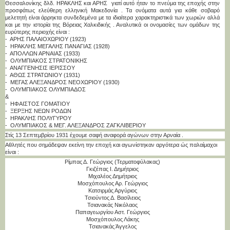
Θεσσαλονίκης δλδ. ΗΡΑΚΛΗΣ και ΑΡΗΣ γιατί αυτό ήταν το πνεύμα της εποχής στην
προσφάτως ελεύθερη ελληνική Μακεδονία . Τα ονόματα αυτά για κάθε σοβαρό
μελετητή είναι άρρηκτα συνδεδεμένα με τα ιδιαίτερα χαρακτηριστικά των χωριών αλλά
και με την ιστορία της Βόρειας Χαλκιδικής . Αναλυτικά οι ονομασίες των ομάδων της
ευρύτερης περιοχής είναι :
- ΑΡΗΣ ΠΑΛΑΙΟΧΩΡΙΟΥ (1923)
- ΗΡΑΚΛΗΣ ΜΕΓΑΛΗΣ ΠΑΝΑΓΙΑΣ (1928)
- ΑΠΟΛΛΩΝ ΑΡΝΑΙΑΣ (1933)
- ΟΛΥΜΠΙΑΚΟΣ ΣΤΡΑΤΟΝΙΚΗΣ
- ΑΝΑΓΓΕΝΗΣΙΣ ΙΕΡΙΣΣΟΥ
- ΑΘΩΣ ΣΤΡΑΤΩΝΙΟΥ (1931)
- ΜΕΓΑΣ ΑΛΕΞΑΝΔΡΟΣ ΝΕΟΧΩΡΙΟΥ (1930)
- ΟΛΥΜΠΙΑΚΟΣ ΟΛΥΜΠΙΑΔΟΣ
&
- ΗΦΑΙΣΤΟΣ ΓΟΜΑΤΙΟΥ
- ΞΕΡΞΗΣ ΝΕΩΝ ΡΟΔΩΝ
- ΗΡΑΚΛΗΣ ΠΟΛΥΓΥΡΟΥ
- ΟΛΥΜΠΙΑΚΟΣ & ΜΕΓ. ΑΛΕΞΑΝΔΡΟΣ ΖΑΓΚΛΙΒΕΡΙΟΥ
Στίς 13 Σεπτεμβρίου 1931 έχουμε σαφή αναφορά αγώνων στην Αρναία .
Αθλητές που σημάδεψαν εκείνη την εποχή και αγωνίστηκαν αργότερα ώς παλαίμαχοι
είναι :
Ρίμπας Δ. Γεώργιος (Τερματοφύλακας)
Γκιζέπας Ι. Δημήτριος
Μιχαλέος Δημήτριος
Μοσχόπουλος Αρ. Γεώργιος
Κατσιρμάς Αργύριος
Τσιούντος Δ. Βασίλειος
Τσιανακάς Νικόλαος
Παπαγεωργίου Αστ. Γεώργιος
Μοσχόπουλος Λάκης
Τσιανακάς Άγγελος