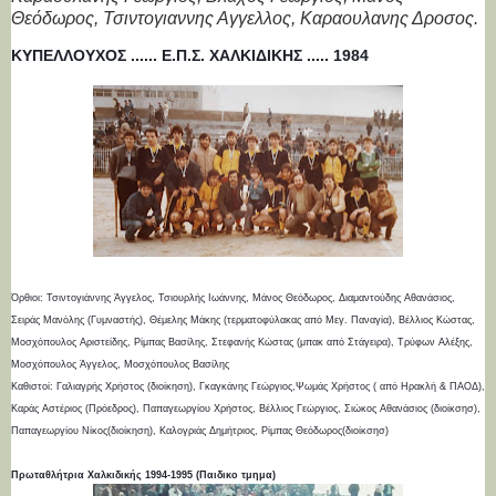
Θεόδωρος, Τσιντογιαννης Αγγελλος, Καραουλανης Δροσος.
ΚΥΠΕΛΛΟΥΧΟΣ ...... Ε.Π.Σ. ΧΑΛΚΙΔΙΚΗΣ ..... 1984
Όρθιοι: Τσιντογιάννης Άγγελος, Τσιουρλής Ιωάννης, Μάνος Θεόδωρος, Διαμαντούδης Αθανάσιος,
Σειράς Μανόλης (Γυμναστής), Θέμελης Μάκης (τερματοφύλακας από Μεγ. Παναγία), Βέλλιος Κώστας,
Μοσχόπουλος Αριστείδης, Ρίμπας Βασίλης, Στεφανής Κώστας (μπακ από Στάγειρα), Τρύφων Αλέξης,
Μοσχόπουλος Άγγελος, Μοσχόπουλος Βασίλης
Καθιστοί: Γαλιαγρής Χρήστος (διοίκηση), Γκαγκάνης Γεώργιος,Ψωμάς Χρήστος ( από Ηρακλή & ΠΑΟΔ),
Καράς Αστέριος (Πρόεδρος), Παπαγεωργίου Χρήστος, Βέλλιος Γεώργιος, Σιώκος Αθανάσιος (διοίκσησ),
Παπαγεωργίου Νίκος(διοίκηση), Καλογριάς Δημήτριος, Ρίμπας Θεόδωρος(διοίκσησ)
Πρωταθλήτρια Χαλκιδικής 1994-1995 (Παιδικο τμημα)