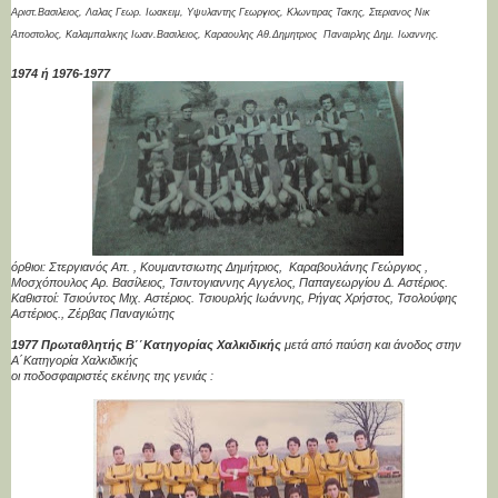
Αριστ.Βασιλειος,
Λαλας Γεωρ. Ιωακειμ, Υψυλαντης Γεωργιος, Κλωντιρας Τακης,
Στεριανος Νικ
Αποστολος,
Καλαμπαλικης Ιωαν.Βασιλειος, Καραουλης Αθ.Δημητριος Παναιρλης Δημ. Ιωαννης.
1974 ή 1976-1977
όρθιοι: Στεργιανός Απ. , Κουμαντσιωτης Δημήτριος, Καραβουλάνης Γεώργιος ,
Μοσχόπουλος Αρ. Βασίλειος, Τσιντογιαννης Αγγελος, Παπαγεωργίου Δ. Αστέριος.
Καθιστοί: Τσιούντος Μιχ. Αστέριος. Τσιουρλής Ιωάννης, Ρήγας Χρήστος, Τσολούφης
Αστέριος., Ζέρβας Παναγιώτης
1977 Πρωταθλητής Β΄΄Κατηγορίας Χαλκιδικής
μετά από παύση και άνοδος στην
Α΄Κατηγορία Χαλκιδικής
οι ποδοσφαιριστές εκέινης της γενιάς :