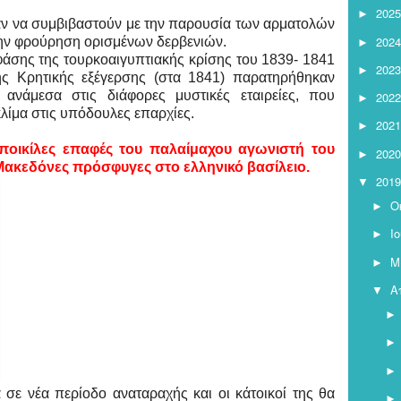
2025
►
αν να συμβιβαστούν με την παρουσία των αρματολών
2024
 την φρούρηση ορισμένων δερβενιών.
►
 φάσης της τουρκοαιγυπτιακής κρίσης του 1839- 1841
2023
►
της Κρητικής εξέγερσης (στα 1841) παρατηρήθηκαν
ανάμεσα στις διάφορες μυστικές εταιρείες, που
2022
►
λίμα στις υπόδουλες επαρχίες.
2021
►
ποικίλες επαφές του παλαίμαχου αγωνιστή του
2020
►
Μακεδόνες πρόσφυγες στο ελληνικό βασίλειο.
2019
▼
Ο
►
Ι
►
Μ
►
Α
▼
σε νέα περίοδο αναταραχής και οι κάτοικοί της θα