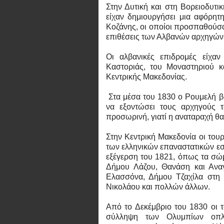
Στην Δυτική και στη Βορειοδυτ
είχαν δημιουργήσει μια αφόρητη
Κοζάνης, οι οποίοι προσπαθούσα
επιθέσεις των Αλβανών αρχηγών
Οι αλβανικές επιδρομές είχαν 
Καστοριάς, του Μοναστηριού κα
Κεντρικής Μακεδονίας.
Στα μέσα του 1830 ο Ρουμελή β
να εξοντώσει τους αρχηγούς 
προσωρινή, γιατί η αναταραχή θα 
Στην Κεντρική Μακεδονία οι του
των ελληνικών επαναστατικών εσ
εξέγερση του 1821, όπως τα σώ
Δήμου Λάζου, Θανάση και Ανα
Ελασσόνα, Δήμου Τζαχίλα στη 
Νικολάου και πολλών άλλων.
Από το Δεκέμβριο του 1830 οι το
σύλληψη των Ολυμπίων οπλα