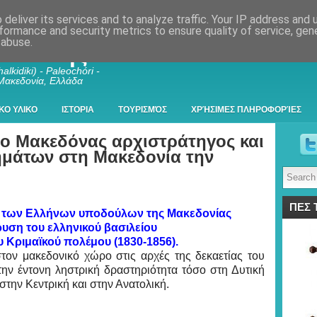
deliver its services and to analyze traffic. Your IP address and
formance and security metrics to ensure quality of service, ge
 abuse.
λκιδικής
alkidiki) - Paleochóri -
 Μακεδονία, Ελλάδα
ΚΟ ΥΛΙΚΟ
ΙΣΤΟΡΙΑ
ΤΟΥΡΙΣΜΌΣ
ΧΡΉΣΙΜΕΣ ΠΛΗΡΟΦΟΡΊΕΣ
ο Μακεδόνας αρχιστράτηγος και
ημάτων στη Μακεδονία την
ΠΕΣ 
ς των Ελλήνων υποδούλων της Μακεδονίας
ρυση του ελληνικού βασιλείου
υ Κριμαϊκού πολέμου (1830-1856).
τον μακεδονικό χώρο στις αρχές της δεκαετίας του
την έντονη ληστρική δραστηριότητα τόσο στη Δυτική
στην Κεντρική και στην Ανατολική.