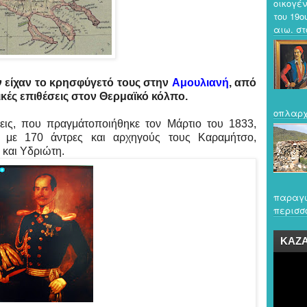
οικογέν
του 19ο
αιω. στο
 είχαν το κρησφύγετό τους στην
Αμουλιανή
, από
κές επιθέσεις στον Θερμαϊκό κόλπο.
οπλαρχ
σεις, που πραγμάτοποιήθηκε τον Μάρτιο του 1833,
 με 170 άντρες και αρχηγούς τους Καραμήτσο,
και Υδριώτη.
παραγω
περισσό
ΚΑΖ