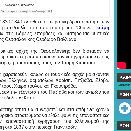
Θεόδωρος Βαλλιάνος
λληνας πρόξενος στη Θεσσαλονίκη (1835)
1830-1840 εντάθηκε η πειρατική δραστηριότητα των
 πρωτοβουλία του υπασπιστή του Όθωνα
Τσάμη
αν στις Βόρειες Σποράδες και διατηρούσε μυστικές
της Θεσσαλονίκης Θεόδωρο Βαλλιάνο.
ρκικές αρχές της Θεσσαλονίκης δεν δίστασαν να
ωματικό εκπρόσωπο και να τον κατηγορήσουν στους
παροχή προστασίας προς τον Τσάμη Καρατάσο.
 χειροτερεύει καθώς οι τουρκικές αρχές βρίσκονταν
ΚΑΙΡ
των Ελλήνων αρματολών Χαρίση, Πιτζιάβα, Ζέρβα,
Weather by
ήτσου, Χαιρόπουλου και Γκουντρόβα.
χαν την εξόντωση του Πιτζιάβα και των αντρών του
ΕΦΗ
ων αδελφών Κάπα.
αστηριότητα θα συνεχιστεί και στα επόμενα χρόνια
ουρκικά στρατεύματα να εξαλείψουν τις επαναστατικές
την
επαναστατική εγρήγορση του ελληνισμού της
ΡΟΗ
δη στα 1837 στην περιοχή Γιαννιτσών.