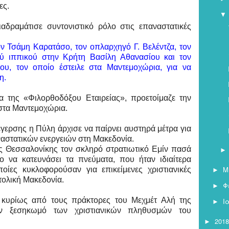
ες.
▼
αδραμάτισε συντονιστικό ρόλο στις επαναστατικές
ν Τσάμη Καρατάσο, τον οπλαρχηγό Γ. Βελέντζα, τον
ύ ιππικού στην Κρήτη Βασίλη Αθανασίου και τον
ου, τον οποίο έστειλε στα Μαντεμοχώρια, για να
ση.
α της «Φιλορθοδόξου Εταιρείας», προετοίμαζε την
τα Μαντεμοχώρια.
έγερσης η Πύλη άρχισε να παίρνει αυστηρά μέτρα για
αστατικών ενεργειών στη Μακεδονία.
ης Θεσσαλονίκης τον σκληρό στρατιωτικό Εμίν πασά
 να κατευνάσει τα πνεύματα, που ήταν ιδιαίτερα
Μ
οίες κυκλοφορούσαν για επικείμενες χριστιανικές
►
τολική Μακεδονία.
Φ
►
 κυρίως από τους πράκτορες του Μεχμέτ Αλή της
Ι
►
ον ξεσηκωμό των χριστιανικών πληθυσμών του
2018
►