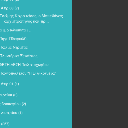
Απρ 08
(7)
Τσάμης Καρατάσος, ο Μακεδόνας
αρχιστράτηγος και πρ...
αιματώνουνται ...
Πηγη Πθαρούδ΄ι
Παλιά Ντρίστα
Πλυντήρια Ξενάριος
θΕΣΗ ΔΕΣΗ Παλαιοχωρίου
Παντοπωλείον "Η Ειλικρίνεια"
Απρ 01
(1)
►
αρτίου
(3)
εβρουαρίου
(2)
ανουαρίου
(1)
(257)