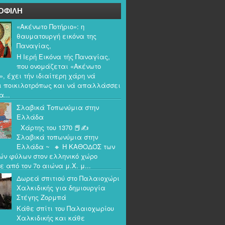
ΟΦΙΛΗ
«Ακένωτο Ποτήριο»: η
θαυματουργή εικόνα της
Παναγίας,
Η Ιερή Εικόνα τής Παναγίας,
που ονομάζεται «Ακένωτο
», έχει τήν ιδιαίτερη χάρη νά
ι ποικιλοτρόπως και νά απαλλάσσει
α...
Σλαβικά Τοπωνύμια στην
Ελλάδα
Χάρτης του 1370 📕✍️
Σλαβικά τοπωνύμια στην
Ελλάδα ~ 🔸 Η ΚΑΘΟΔΟΣ των
ών φύλων στον ελληνικό χώρο
ε από τον 7ο αιώνα μ.Χ. μ...
Δωρεά σπιτιού στο Παλαιοχώρι
Χαλκιδικής για δημιουργία
Στέγης Ζορμπά
Κάθε σπίτι του Παλαιοχωρίου
Χαλκιδικής και κάθε