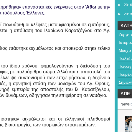
2016
►
ηρήθηκαν επαναστατικές ενέργειες στον '
Αθω
με την
υπόδουλους Έλληνες.
2013
►
 πολυάριθμοι κλέφτες μεταμφιεσμένοι σε εμπόρους,
ΚΑΤΗ
νεται η απόβαση του Ιλαρίωνα Καρατζόγλου στο Άγ.
Ζορμπ
Ιστορι
διος πιάστηκε αιχμάλωτος και αποκεφαλίστηκε τελικά
Μουχαμ
Παλιέ
Παναγ
του ίδιου χρόνου, φημολογούνταν η διείσδυση του
δαφος με πολυάριθμο σώμα. Αλλά και η αποστολή του
Ποκρέν
Η έλλειψη συντονισμού των επιχειρήσεων, η διχόνοια
Σημαντ
ές, η αρνητική στάση των μοναχών του Αγ. Όρους,
νηρή εμπειρία της αποστολής του Ιλ. Καρατζόγλου,
ΑΠΕ
κών δυνάμεων, οδήγησαν την επιχείρηση σε ναυάγιο.
άστηκαν αιχμάλωτοι και οι ελληνικοί πληθυσμοί
τις βιαιοπραγίες των τουρκικών στρατευμάτων.