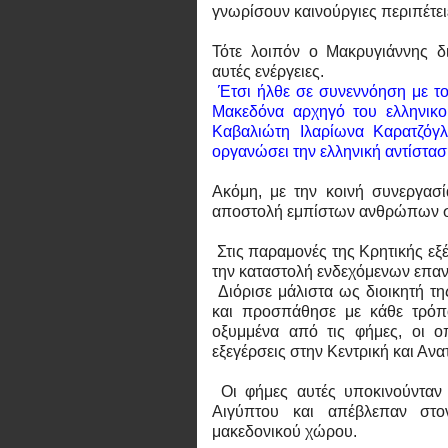
γνωρίσουν καινούργιες περιπέτει
Τότε λοιπόν ο Μακρυγιάννης δι
αυτές ενέργειες.
Έτσι ήλθε σε συνεννόηση με το
Μακεδόνα αρχηγό του ελληνικο
Καβαλιώτη Ιλαρίωνα Καρατζόγλ
οργανώσει την ελληνική αντίστα
Ακόμη, με την κοινή συνεργασί
αποστολή εμπίστων ανθρώπων σ
Στις παραμονές της Κρητικής εξ
την καταστολή ενδεχόμενων επαν
Διόρισε μάλιστα ως διοικητή τ
και προσπάθησε με κάθε τρόπο
οξυμμένα από τις φήμες, οι οπ
εξεγέρσεις στην Κεντρική και Ανα
Οι φήμες αυτές υποκινούνταν
Αιγύπτου και απέβλεπαν στ
μακεδονικού χώρου.