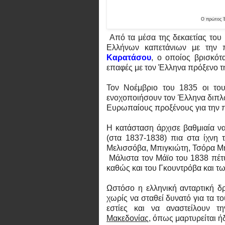
Ο πρώτος Έ
Από τα μέσα της δεκαετίας του 
Ελλήνων καπετάνιων με την
Καρατάσου
, ο οποίος βρισκότ
επαφές με τον Έλληνα πρόξενο 
Τον Νοέμβριο του 1835 οι του
ενοχοποιήσουν τον Έλληνα διπλ
Ευρωπαίους προξένους για την 
Η κατάσταση άρχισε βαθμιαία να
(στα 1837-1838) πια στα ίχνη 
Μελισσόβα, Μπιγκιώτη, Τσόρα Μ
Μάλιστα τον Μάϊο του 1838 πέτυ
καθώς και του Γκουντρόβα και τ
Ωστόσο η ελληνική ανταρτική δρ
χωρίς να σταθεί δυνατό για τα τ
εστίες και να αναστείλουν 
Μακεδονίας
, όπως μαρτυρείται ή