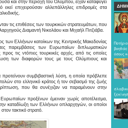
ουσα και στην περιοχή του Ολύμπου, είχαν καταφύγει
ΔΗΜ
ό εκεί επιχειρούσαν αλλεπάλληλες επιδρομές στα
αλκιδικής.
αν τις επιθέσεις των τουρκικών στρατευμάτων, που
λαρχηγούς Διαμαντή Νικολάου και Μιχαήλ Πιτζιάβα.
ρος των Ελλήνων κατοίκων της Κεντρικής Μακεδονίας
Ποτήριο
τατες παρεμβάσεις των Ευρωπαίων διπλωματικών
βοηθάε
ρος τις ντόπιες τουρκικές αρχές, από τις οποίες
όσους κ
πίλυση των διαφορών τους με τους Ολύμπιους και
 προτείνουν συμβιβαστική λύση, η οποία πρόβλεπε
τολών στο ελληνικό κράτος ή τον σεβασμό της ζωής
ερίπτωση, που θα συνέχιζαν να παραμένουν στην
σλαβικ
ξεκίνησ
ν Ευρωπαίων προξένων έμειναν χωρίς αποτέλεσμα,
 την καταδίωξη των Ελλήνων οπλαρχηγών, οι οποίοι
στον τακτικό στρατό.