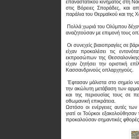
επαναστατικού κινήματος στη Νά
στις Βόρειες Σποράδες, και απ
παράλια του Θερμαϊκού και της Χ
Πολλά χωριά του Ολύμπου δέχοντ
αναζητούσαν με επιμονή τους οπ
Οι συνεχείς βιαιοπραγίες σε βά
είχαν προκαλέσει τις εντονό
εκπροσώπων της Θεσσαλονίκης π
είχαν ζητήσει την οριστική ε
Κασσανδρινούς οπλαρχηγούς.
Έφτασαν μάλιστα στο σημείο να
την ακώλυτη μετάβαση των αρμα
και της περιουσίας τους σε π
οθωμανική επικράτεια.
Ωστόσο οι ενέργειες αυτές τω
γιατί οι Τούρκοι εξακολούθησαν
προκαλούσαν σημαντικές φθορές 