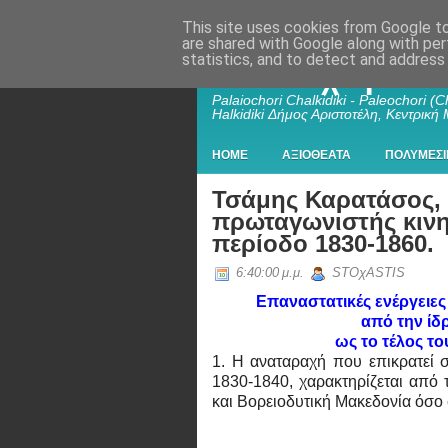
This site uses cookies from Google to 
are shared with Google along with per
statistics, and to detect and address
Παλαιοχώρι Χα
Palaiochori Chalkidiki - Paleochori (Ch
Halkidiki Δήμος Αριστοτέλη, Κεντρική
HOME
ΑΞΙΟΘΕΑΤΑ
ΠΟΛΥΜΕΣΙ
Τσάμης Καρατάσος, 
πρωταγωνιστής κιν
περίοδο 1830-1860.
6:40:00 μ.μ.
STOχASTIS
Επαναστατικές ενέργειε
από την ίδ
ως το τέλος το
1. Η αναταραχή που επικρατεί σ
1830-1840, χαρακτηρίζεται από 
και Βορειοδυτική Μακεδονία όσο 