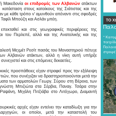
ική Μακεδονία
οι επιδρομές των Αλβανών
ατάκτων
 κατάσταση στους κατοίκους της Σιάτιστας και της
ν με κάθε τρόπο ν’ αμυνθούν απέναντι στις σφοδρές
 Ταφίλ Μπούζη και Ασλάν μπέη.
ΤΟ Χ
Παλα
επεκταθεί και στις γεωγραφικές περιφέρειες της
ι του Περλεπέ, αλλά και της Ανατολικής και της
" Κατη
πατρίδα
Παλαιο
αλεσή Μεχμέτ Ρεσίτ πασάς του Μοναστηριού πέτυχε
στροφές
των Αλβανών ατάκτων, αλλά η νίκη αυτή υπήρξε
συνεχιστεί και στις επόμενες δεκαετίες.
ρκικές προσπάθειες είχαν στραφεί προς την εξάλειψη
τιών, που συνέχιζαν να δραστηριοποιούνται μετά την
ματα των αρματολών Γεωργ. Σύρου στη Βέροια, των
γνώστη Μπιζιώτα στα Σέρβια, Παναγ. Τσάρα στην
Ραψάνη, Μιχάλη Πιτζιάβα στο Λιτόχωρο, Διαμαντή
υρκικές αρχές είχαν εντείνει την καταδίωξη για την
ρχηγών, οι οποίοι, μετά την καταστολή του