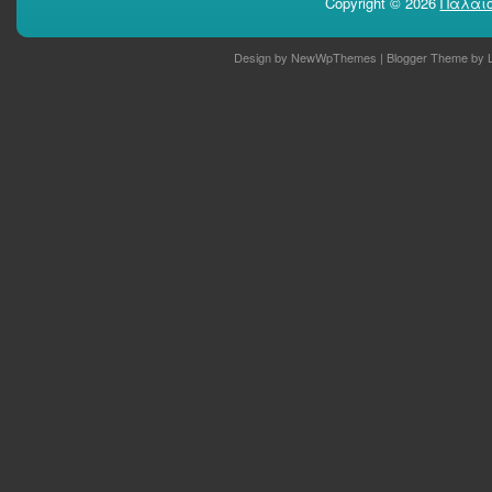
Copyright ©
2026
Παλαιο
Design by
NewWpThemes
| Blogger Theme by