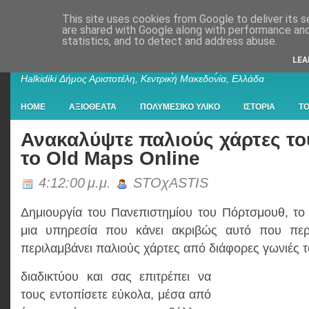
This site uses cookies from Google to deliver its s
are shared with Google along with performance and 
statistics, and to detect and address abuse.
Παλαιοχώρι Χαλκιδικής
LEA
Palaiochori Chalkidiki - Paleochori (Chalkidiki) - Paleochóri -
Halkidiki Δήμος Αριστοτέλη, Κεντρική Μακεδονία, Ελλάδα
HOME
ΑΞΙΟΘΕΑΤΑ
ΠΟΛΥΜΕΣΙΚΟ ΥΛΙΚΟ
ΙΣΤΟΡΙΑ
Τ
Ανακαλύψτε παλιούς χάρτες το
το Old Maps Online
4:12:00 μ.μ.
STOχASTIS
Δημιουργία του Πανεπιστημίου του Πόρτσμουθ, τ
μια υπηρεσία που κάνει ακριβώς αυτό που περ
περιλαμβάνει παλιούς χάρτες από διάφορες γωνιές 
διαδικτύου και σας επιτρέπει να
τους εντοπίσετε εύκολα, μέσα από