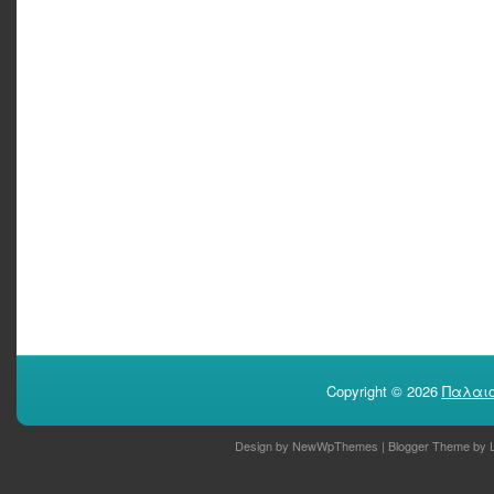
Copyright ©
2026
Παλαιο
Design by
NewWpThemes
| Blogger Theme by