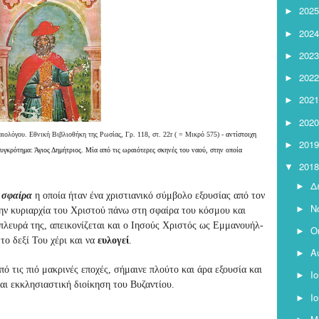
2025
►
2024
►
2023
►
2022
►
2021
►
2020
►
αιολόγου.
Εθνική Βιβλιοθήκη της Ρωσίας, Γρ.
118, στ.
22r ( = Μικρό 575) -
αντίστοιχη 
2019
►
γκρότημα: Άγιος Δημήτριος. Μία από τις ωραιότερες σκηνές του ναού, στην οποία 
2018
▼
Δ
►
 σφαίρα
η οποία
ήταν ένα χριστιανικό σύμβολο εξουσίας από τον
Ν
►
ην κυριαρχία του Χριστού πάνω στη σφαίρα του κόσμου και
λευρά της, απεικονίζεται και ο Ιησούς Χριστός ως Εμμανουήλ-
Ο
►
το δεξί Του χέρι και να
ευλογεί
.
Α
►
ό τις πιό μακρινές εποχές, σήμαινε πλούτο και άρα εξουσία και
Ι
►
αι εκκλησιαστική διοίκηση του Βυζαντί­ου.
Ι
►