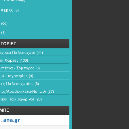
Φεβ 06
(8)
►
(66)
(1)
ΓΟΡΙΕΣ
άς και Παλαιοχώρι
(41)
κοί Χάρτες
(106)
πέτια - Σόμπορος
(8)
ς Φωτογραφίες
(9)
ίες Παλαιοχωρίου
(6)
τος/Αραβενικεία/Νέπωσι
(37)
ικοί Παλιοχωρινοί
(23)
-ΜΠΕ