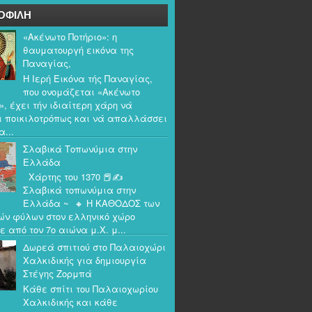
ΟΦΙΛΗ
«Ακένωτο Ποτήριο»: η
θαυματουργή εικόνα της
Παναγίας,
Η Ιερή Εικόνα τής Παναγίας,
που ονομάζεται «Ακένωτο
», έχει τήν ιδιαίτερη χάρη νά
ι ποικιλοτρόπως και νά απαλλάσσει
α...
Σλαβικά Τοπωνύμια στην
Ελλάδα
Χάρτης του 1370 📕✍️
Σλαβικά τοπωνύμια στην
Ελλάδα ~ 🔸 Η ΚΑΘΟΔΟΣ των
ών φύλων στον ελληνικό χώρο
ε από τον 7ο αιώνα μ.Χ. μ...
Δωρεά σπιτιού στο Παλαιοχώρι
Χαλκιδικής για δημιουργία
Στέγης Ζορμπά
Κάθε σπίτι του Παλαιοχωρίου
Χαλκιδικής και κάθε