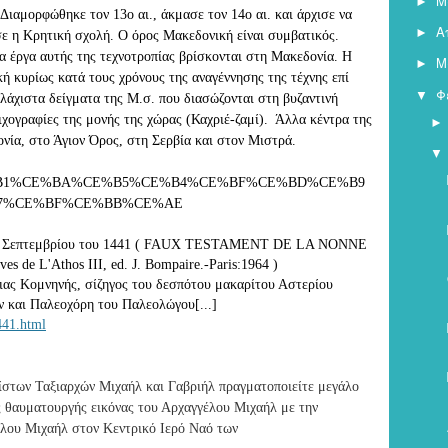
Μ
►
 Διαμορφώθηκε τον 13o αι., άκμασε τον 14o αι. και 
άρχισε να 
Α
►
σε η Κρητική σχολή. Ο όρος Μακεδονική είναι συμβατικός. 
 έργα αυτής της τεχνοτροπίας βρίσκονται στη Μακεδονία. Η 
Μ
►
ή κυρίως κατά τους χρόνους της αναγέννησης της τέχνης επί 
Φ
▼
άχιστα δείγματα της Μ.σ. που διασώζονται στη βυζαντινή 
ιχογραφίες της μονής της χώρας (Καχριέ-ζαμί).
Άλλα κέντρα της 
ία, στο Άγιον Όρος, στη Σερβία και στον Μιστρά. 
▼
%CE%B1%CE%BA%CE%B5%CE%B4%CE%BF%CE%BD%CE%B9
7%CE%BF%CE%BB%CE%AE

 20 Σεπτεμβρίου του 1441 ( FAUX TESTAMENT DE LA NONNE 
 de L'Athos III, ed. J. Bompaire.-Paris:1964 )
σιας Κομνηνής, σίζηγος του δεσπότου μακαρίτου Αστερίου 
μοναχού και κτίτορος, περί τον Γήσβορον και Παλεοχόρη του Παλεολώγου[...] 
441.html
στων Ταξιαρχών Μιχαήλ και Γαβριήλ πραγματοποιείτε μεγάλο
ς θαυματουργής εικόνας του Αρχαγγέλου Μιχαήλ με την
έλου Μιχαήλ στον Κεντρικό Ιερό Ναό των