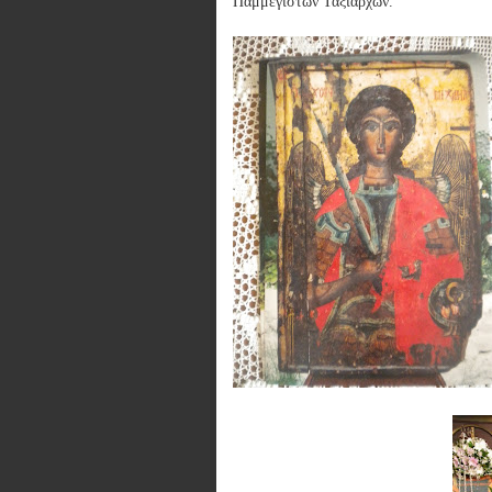
Παμμέγιστων Ταξιαρχών.