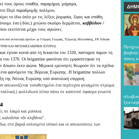
εί τους όρους σπαθία, παραμήρια, μάχαιρα,
ΔΗΜ
 στο Περὶ παραδρομῆς πολέμου,
ρει το ίδιο όπλο με τις λέξεις ῥομφαία, ξίφος και σπάθη.
νουμε ένα (/δύο;) χιτώνιο σκούρο δερμάτινο, 
καββάδιον / 
μετά από ανταλλαγή σχολίων με Γιώργος Γεωργάς, Τζώρτζης Μελισσάκης, FB Scholae 
Ποτήριο
ΖΑΝΤΙΝΗ ΚΑΙ ΜΕΤΑΜΕΣΑΙΩΝΙΚΗ ΙΣΤΟΡΙΑ]
βοηθάε
και 
έγιναν κοινά από τη δεκαετία του 1320, πανταχού παρών τη 
όσους κ
α του 1370. 
Οι brigantine φαινόταν ότι εμφανίστηκαν τη 
ν δέκατο έκτο αιώνα. 
Μερικοί ερευνητές θεωρούν ότι τα σχέδια 
αι ένα φαινόμενο της Βόρειας Ευρώπης. 
Η brigantine πολλών 
ιξη της Νότιας Ευρώπης υπό ανατολική επιρροή.
ον
απεικονίζεται τοποθετημένο ένα περίτεχνα φτιαγμένο στρώμα
εταλλικά;) φυλλιδωτά λέπια πάνω σε καπιτονέ ύφασμα γνωστά
σλαβικ
ξεκίνησ
🏰
ές σε λαιμό και μανίκια.
ς καλοῦνται νῦν κλιβάνια
".
ως στο βαριά οπλισμένο ιππικό και οι απεικονίσεις των