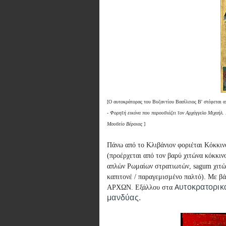
[Ο αυτοκράτορας του Βυζαντίου Βασίλειος Β' στέφεται α
- Φορητή εικόνα που παρουσιάζει τον Αρχάγγελο Μιχαήλ. 
Μουσείο Βέροιας
]
Πάνω από το Κλιβάνιον φοριέται Κόκκι
(προέρχεται από τον
βαρύ χιτώνα κόκκιν
απλών
Ρωμαίων
στρατιωτών, sagum
χιτ
καπιτονέ / παραγεμισμένο παλτό). Με β
υτοκρατορικ
Α
ΑΡΧΩΝ. Εξάλλου στα
μανδύας.