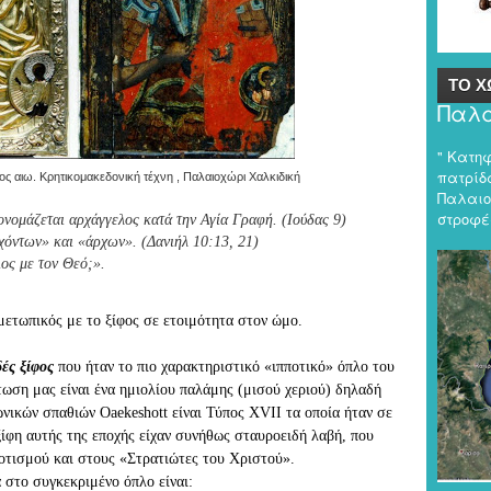
ΤΟ Χ
Παλα
" Κατη
πατρίδα
ς αιω. Κρητικομακεδονική τέχνη , Παλαιοχώρι Χαλκιδική
Παλαιο
στροφές
ονομάζεται αρχάγγελος κατά την Αγία Γραφή. (Ιούδας 9)
όντων» και «άρχων». (Δανιήλ 10:13, 21)
ος με τον Θεό;».
μετωπικός με το ξίφος σε ετοιμότητα στον ώμο.
δές ξίφος
 που ήταν το πιο χαρακτηριστικό «ιπποτικό» όπλο τ
o
υ 
τωση μας είναι ένα 
ημιολίου παλάμης
 (μισού χεριού) δηλαδή 
νικών σπαθιών Oaekeshott είναι Τύπος XVIΙ τα οποία ήταν σε 
ίφη αυτής της εποχής είχαν συνήθως σταυροειδή λαβή, που 
ποτισμού και στους «Στρατιώτες του Χριστού».
ά στο συγκεκριμένο όπλο είναι: