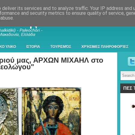
deliver its services and to analyze traffic. Your IP address and
formance and security metrics to ensure quality of service, ge
 abuse.
λκιδικής
alkidiki) - Paleochóri -
 Μακεδονία, Ελλάδα
ΚΟ ΥΛΙΚΟ
ΙΣΤΟΡΙΑ
ΤΟΥΡΙΣΜΌΣ
ΧΡΉΣΙΜΕΣ ΠΛΗΡΟΦΟΡΊΕΣ
ωριού μας, ΑΡΧΩΝ ΜΙΧΑΗΛ στο
λεολώγου"
ΠΕΣ 