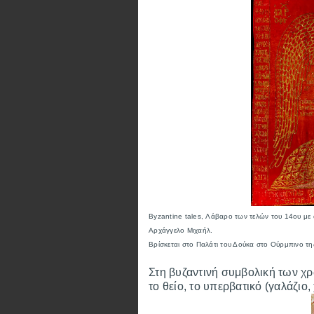
Byzantine tales, Λάβαρο των τελών του 14ου με 
Αρχάγγελο Μιχαήλ.
Βρίσκεται στο Παλάτι του Δούκα στο Ούρμπινο της
Στη βυζαντινή συμβολική των χ
το θείο, το υπερβατικό (γαλάζιο