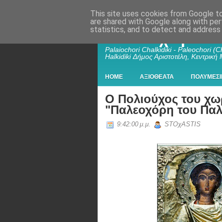
This site uses cookies from Google to 
are shared with Google along with per
statistics, and to detect and address
Παλαιοχώρι Χα
Palaiochori Chalkidiki - Paleochori (Ch
Halkidiki Δήμος Αριστοτέλη, Κεντρική
HOME
ΑΞΙΟΘΕΑΤΑ
ΠΟΛΥΜΕΣΙ
Ο Πολιούχος του χ
"Παλεοχόρη του Πα
9:42:00 μ.μ.
STOχASTIS