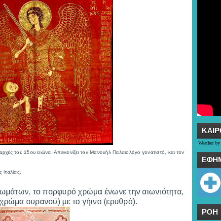
ΚΑΙΡ
Weather by
αρχές του 15ου αιώνα. Απεικονίζει τον Μανουήλ Παλαιολόγο γονατιστό, και τον
ΕΦΗ
 Ιταλίας.
ρωμάτων, το πορφυρό χρώμα ένωνε την αιωνιότητα,
, χρώμα ουρανού) με το γήινο (ερυθρό).
ΡΟΗ