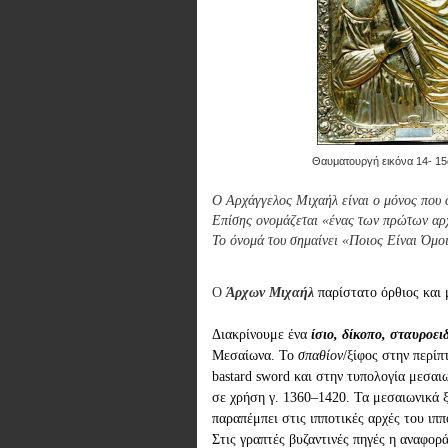
Θαυματουργή εικόνα 14- 15ο
Ο Αρχάγγελος Μιχαήλ είναι ο μόνος που 
Επίσης ονομάζεται «ένας των πρώτων αρχ
Το όνομά του σημαίνει «Ποιος Είναι Όμοι
Ο
Άρχων Μιχαήλ
παρίστατο όρθιος και 
Διακρίνουμε ένα 
ίσιο, δίκοπο, σταυροει
Μεσαίωνα. 
Το
σπαθίον
/ξίφος στην περίπ
bastard sword και 
στην τυπολογία μεσαιω
σε χρήση γ. 1360–1420. Τα μεσαιωνικά ξ
παραπέμπει στις ιπποτικές αρχές του ιπ
Στις γραπτές βυζαντινές πηγές η αναφορ