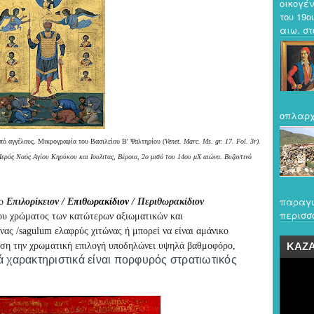
οικογέν
του 19ο
αιω. στο
οπλαρχ
πό αγγέλους. Μικρογραφία του Βασιλείου Β' Ψαλτηρίου (
Venet. Marc. Ms. gr. 17. Fol. 3r).
Ιερός Ναός Αγίου Κηρύκου και Ιουλιτας, Βέροια, 2ο μισό του 14ου μΧ αιώνα. Βυζαντινό
παραγω
νο
Επιλορίκειον / Ε
πιθωρακίδιον
/ Περιθωρακίδιον
περισσό
ου χρώματος των κατώτερων αξιωματικών και
ώνας
/sagulum ελαφρύς χιτώνας
ή μπορεί να είναι αμάνικο
άση την χρωματική επιλογή υποδηλώνει υψηλά βαθμοφόρο,
ΚΑΖ
ά χαρακτηριστικά είναι πορφυρός στρατιωτικός