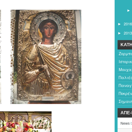
2016
►
2013
►
ΚΑΤΗ
Ζορμπ
Ιστορι
Μουχαμ
Παλιέ
Παναγ
Ποκρέν
Σημαντ
ΑΠΕ