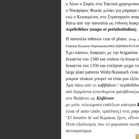
ο Λέων ο Σοφός στα Τακτικά χρησιμοποι
ο Νικηφόρος Φωκάς μιλάει για μάχαιρα
ενώ ο Κεκαυμένος στο Στρατηγικόν αναφέ
Κάτω από την πανοπλία ως ένδυση διακρί
περιθεθίδιον (zoupa or peristhethidion)
Η πανοπλία πιθανών coat of plates. 
[πληρ. 
Palatinae Byzantine Hoplomachia/ΜΕΣΑΙΩΝΙΚΗ-ΒΥ
Έχει κάποιες διαφορές με την brigantine 
δεκαετία του 1340 και σπάνια τη δεκαετί
δεκαετία του 1
350 και επέζησαν μέχρι το
large plate patterns Wisby/Kussnach είν
μικρών πλακών μπορεί να είναι μια εξέλ
Άρα πάνω από το
καββάδιον / περιθεθίδι
από δερμάτινα (επενδυμένα χαλύβδινα/μ
στο Βυζάντιο ως
Κλιβάνιον
με μπλε τελειώματα επάλξεων κάστρου 
(coat of arms castle, εραλδική;) στις ραφ
"
Εἰ δυνατὸν δὲ καὶ θώρακας ἔχειν, οἵτινε
Ήταν εξοπλισμός που το φορούσαν συνήθ
αυτοκρατόρων.