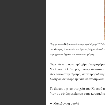
[
Πορτρέτο του Βυζαντινού Αυτοκράτορα Μιχαήλ Η΄ Παλ
του Μυστράς, 
Η ετοιμασία του θρόνου,
Μητροπολιτικό συ
 .
κυριαρχούν οι άγγελοι και το κόκκινο χρώμα]
Φέρει δε στο αριστερό χέρι
σταυροφόρο
Μεσαίωνα. Ο σταυρός αντιπροσωπεύει τ
εδώ
πάνω στην σφαίρα, στην προβολική π
Σωτήρας σε νεαρά ηλικία να
ανασηκώνει 
Το διακοσμητικό στοιχείο του Χρυσού απ
ήταν σε υψηλή εκτίμηση στην κοσμική κ
✒ Μακεδονική σχολή 