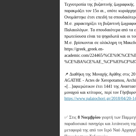
Τεχνοτροπία της βυζαντινής ζωγραφικής.
παρακμάζει τον 15o αι., οπότε κυριάρχη
Ονομάστηκε έτσι επειδή τα σπουδαιότερα
Μ.σ. χαρακτηρίζει τη βυζαντινή ζωγραφικ
Παλαιολόγων. Τα σπουδαιότερα από τα ελ
πρωτεύουσα είναι τα ψηφιδωτά και οι το
Μ.σ. βρίσκονται σε ολόκληρη τη Μακεδον
https://greek_greek.en-
academic.com/224465/%CE%9C
%CE%BA%CE%AE_%CF%83%CF%8
📌 Διαθήκη της Μοναχής Αγάθης στις
AGATHE - Actes de Xeropotamou, Archives
«[...]αφιερώτικον έτει 1441 της Αναστα
https://www.palaiochori.gr/2018/04/20-1
✅ Στις
8 Νοεμβρίου
γιορτή των Παμμεγί
παραδοσιακό πανηγύρι και λιτάνευση τη
μεταφορά της από τον Ιερό Ναό Αρχαγγ