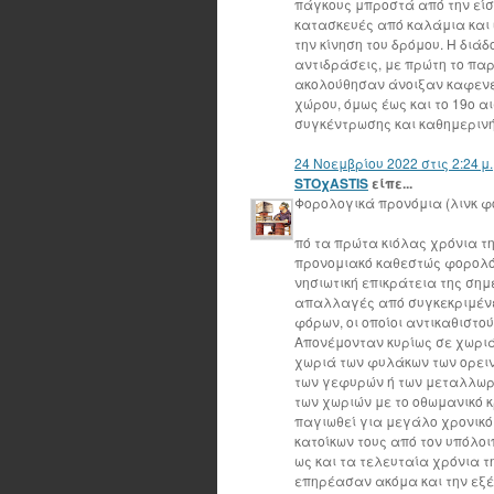
πάγκους μπροστά από την είσ
κατασκευές από καλάμια και 
την κίνηση του δρόμου. Η δι
αντιδράσεις, με πρώτη το παρ
ακολούθησαν άνοιξαν καφενεί
χώρου, όμως έως και το 19ο 
συγκέντρωσης και καθημεριν
24 Νοεμβρίου 2022 στις 2:24 μ.
STOχASTIS
είπε...
Φορολογικά προνόμια (λινκ 
πό τα πρώτα κιόλας χρόνια τ
προνομιακό καθεστώς φορολόγ
νησιωτική επικράτεια της ση
απαλλαγές από συγκεκριμένες
φόρων, οι οποίοι αντικαθιστο
Aπονέμονταν κυρίως σε χωριά
χωριά των φυλάκων των ορει
των γεφυρών ή των μεταλλωρύ
των χωριών με το οθωμανικό κ
παγιωθεί για μεγάλο χρονικό
κατοίκων τους από τον υπόλο
ως και τα τελευταία χρόνια 
επηρέασαν ακόμα και την εξέ