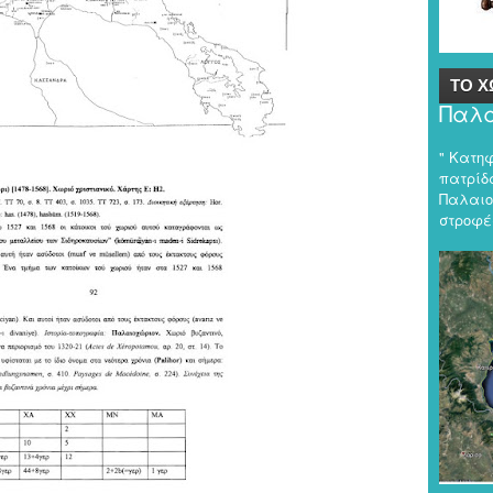
ΤΟ Χ
Παλα
" Κατη
πατρίδα
Παλαιο
στροφές