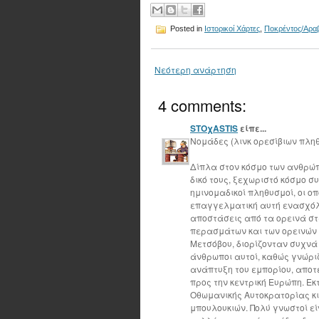
Posted in
Ιστορικοί Χάρτες
,
Ποκρέντος/Αραβ
Νεότερη ανάρτηση
4 comments:
STOχASTIS
είπε...
Νομάδες (λινκ ορεσίβιων πλη
Δίπλα στον κόσμο των ανθρώπ
δικό τους, ξεχωριστό κόσμο σ
ημινομαδικοί πληθυσμοί, οι ο
επαγγελματική αυτή ενασχόλ
αποστάσεις από τα ορεινά στ
περασμάτων και των ορεινών 
Μετσόβου, διορίζονταν συχνά
άνθρωποι αυτοί, καθώς γνώριζ
ανάπτυξη του εμπορίου, απο
προς την κεντρική Ευρώπη. Εκ
Οθωμανικής Αυτοκρατορίας κ
μπουλουκιών. Πολύ γνωστοί είν