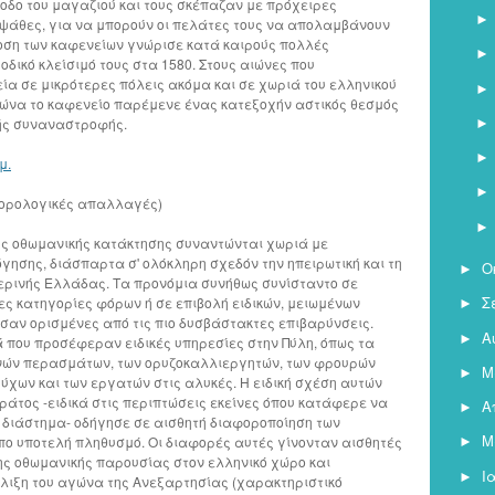
οδο του μαγαζιού και τους σκέπαζαν με πρόχειρες
ψάθες, για να μπορούν οι πελάτες τους να απολαμβάνουν
άδοση των καφενείων γνώρισε κατά καιρούς πολλές
οδικό κλείσιμό τους στα 1580. Στους αιώνες που
α σε μικρότερες πόλεις ακόμα και σε χωριά του ελληνικού
αιώνα το καφενείο παρέμενε ένας κατεξοχήν αστικός θεσμός
ής συναναστροφής.
μ.
φορολογικές απαλλαγές)
ης οθωμανικής κατάκτησης συναντώνται χωριά με
ησης, διάσπαρτα σ' ολόκληρη σχεδόν την ηπειρωτική και τη
Ο
►
μερινής Ελλάδας. Tα προνόμια συνήθως συνίσταντο σε
Σ
 κατηγορίες φόρων ή σε επιβολή ειδικών, μειωμένων
►
ύσαν ορισμένες από τις πιο δυσβάστακτες επιβαρύνσεις.
Α
►
 που προσέφεραν ειδικές υπηρεσίες στην Πύλη, όπως τα
νών περασμάτων, των ορυζοκαλλιεργητών, των φρουρών
Μ
►
χων και των εργατών στις αλυκές. H ειδική σχέση αυτών
ράτος -ειδικά στις περιπτώσεις εκείνες όπου κατάφερε να
Α
►
 διάστημα- οδήγησε σε αισθητή διαφοροποίηση των
Μ
ιπο υποτελή πληθυσμό. Oι διαφορές αυτές γίνονταν αισθητές
►
της οθωμανικής παρουσίας στον ελληνικό χώρο και
Ι
►
λιξη του αγώνα της Aνεξαρτησίας (χαρακτηριστικό