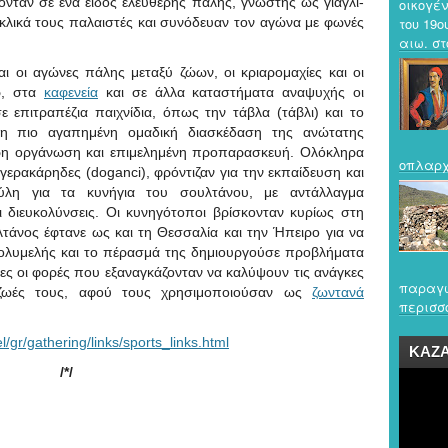
ονταν σε ένα είδος ελεύθερης πάλης, γνωστής ως γιαγλι-
οικογέν
κυκλικά τους παλαιστές και συνόδευαν τον αγώνα με φωνές
του 19ο
αιω. στο
αι οι αγώνες πάλης μεταξύ ζώων, οι κριαρομαχίες και οι
ρ, στα
καφενεία
και σε άλλα καταστήματα αναψυχής οι
ε επιτραπέζια παιχνίδια, όπως την τάβλα (τάβλι) και το
ν η πιο αγαπημένη ομαδική διασκέδαση της ανώτατης
τερη οργάνωση και επιμελημένη προπαρασκευή. Ολόκληρα
οπλαρχ
ερακάρηδες (doganci), φρόντιζαν για την εκπαίδευση και
λη για τα κυνήγια του σουλτάνου, με αντάλλαγμα
 διευκολύνσεις. Οι κυνηγότοποι βρίσκονταν κυρίως στη
λτάνος έφτανε ως και τη Θεσσαλία και την Ήπειρο για να
πολυμελής και το πέρασμά της δημιουργούσε προβλήματα
ες οι φορές που εξαναγκάζονταν να καλύψουν τις ανάγκες
παραγω
 ζωές τους, αφού τους χρησιμοποιούσαν ως
ζωντανά
περισσό
l/gr/gathering/links/sports_links.html
ΚΑΖ
/*/