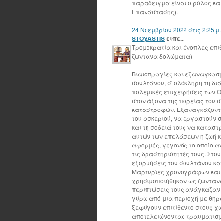
παράδειγμα είναι ο ρόλος κα
Eπανάστασης).
24 Νοεμβρίου 2022 στις 2:25 μ.
STOχASTIS
είπε...
Τρομοκρατία και ένοπλες επιθ
ζωντανα δολώματα)
Βιαιοπραγίες και εξαναγκασμ
σουλτάνου, σ' ολόκληρη τη δι
πολεμικές επιχειρήσεις των 
στον άξονα της πορείας του 
καταστροφών. Εξαναγκάζοντα
του ασκεριού, να εργαστούν 
και τη σοδειά τους να κατασ
αυτών των επελάσεων η ζωή κ
αφορμές, γεγονός το οποίο α
τις δραστηριότητές τους. Στο
εξορμήσεις του σουλτάνου και
Μαρτυρίες χρονογράφων και 
χρησιμοποιήθηκαν ως ζωνταν
περιπτώσεις τους ανάγκαζαν
γύρω από μια περιοχή με θηρά
ξεφύγουν επιτίθεντο στους χω
αποτελειώνοντας τραυματισμ