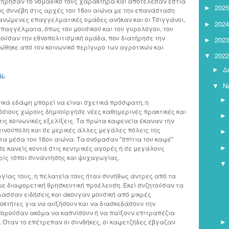
τήρησαν το νομαδικό τους χαρακτήρα και αποτέλεσαν εστία
2025
►
ς συνέβη στις αρχές του 16ου αιώνα με την επανάσταση
ανώμενες επαγγελματικές ομάδες ανήκαν και οι Τσιγγάνοι,
2024
►
επαγγέλματα, όπως του μουσικού και του γυρολόγου, του
ούσαν την εθνοπολιτισμική ομάδα, που διατήρησε την
2023
►
ώθηκε από τον κοινωνικό περίγυρο των αγροτικών και
2022
▼
Δ
►
μ.
Ν
▼
νικά εδάφη μπορεί να είναι σχετικά πρόσφατη, η
σιους χώρους δημιούργησε νέες καθημερινές πρακτικές και
ις κοινωνικές εξελίξεις. Τα πρώτα καφενεία έκαναν την
ινούπολη και σε μερικές άλλες μεγάλες πόλεις της
α μέσα του 16ου αιώνα. Τα ονόμασαν "σπίτια του καφέ"
ε κανείς κοντά στις κεντρικές αγορές ή σε μεγάλους
ρίς τόποι συνάντησης και ψυχαγωγίας.
▼
ργίας τους, η πελατεία τους ήταν συνήθως άντρες από τα
ε διαφορετική θρησκευτική προέλευση. Εκεί συζητούσαν τα
ασσαν ειδήσεις και άκουγαν μουσική από μικρές
ιοκτήτες για να αυξήσουν και να διασκεδάσουν την
πορούσαν ακόμα να καπνίσουν ή να παίξουν επιτραπέζια
ι. Όταν το επέτρεπαν οι συνθήκες, οι καφετζήδες έβγαζαν