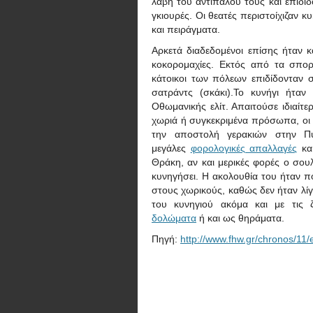
λαβή του αντιπάλου τους και επιδίδ
γκιουρές. Οι θεατές περιστοίχιζαν 
και πειράγματα.
Αρκετά διαδεδομένοι επίσης ήταν κ
κοκορομαχίες. Εκτός από τα σπο
κάτοικοι των πόλεων επιδίδονταν σ
σατράντς (σκάκι).Το κυνήγι ήτα
Οθωμανικής ελίτ. Απαιτούσε ιδιαί
χωριά ή συγκεκριμένα πρόσωπα, οι γ
την αποστολή γερακιών στην Πύ
μεγάλες
φορολογικές απαλλαγές
και
Θράκη, αν και μερικές φορές ο σου
κυνηγήσει. Η ακολουθία του ήταν 
στους χωρικούς, καθώς δεν ήταν λίγ
του κυνηγιού ακόμα και με τις
δολώματα
ή και ως θηράματα.
Πηγή:
http://www.fhw.gr/chronos/11/e