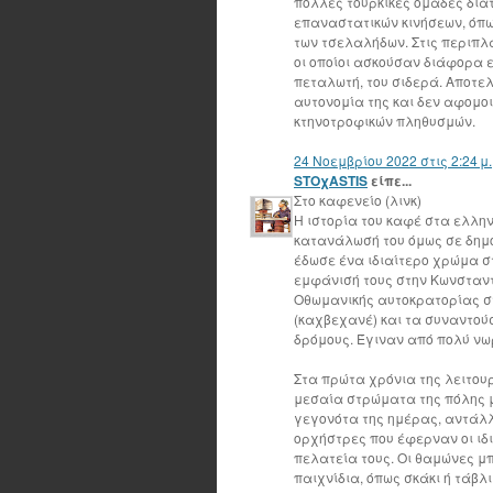
πολλές τουρκικές ομάδες δια
επαναστατικών κινήσεων, όπω
των τσελαλήδων. Στις περιπλ
οι οποίοι ασκούσαν διάφορα 
πεταλωτή, του σιδερά. Αποτελ
αυτονομία της και δεν αφομοι
κτηνοτροφικών πληθυσμών.
24 Νοεμβρίου 2022 στις 2:24 μ.
STOχASTIS
είπε...
Στο καφενείο (λινκ)
Η ιστορία του καφέ στα ελλη
κατανάλωσή του όμως σε δημό
έδωσε ένα ιδιαίτερο χρώμα στ
εμφάνισή τους στην Κωνσταντ
Οθωμανικής αυτοκρατορίας στ
(καχβεχανέ) και τα συναντούσ
δρόμους. Έγιναν από πολύ νω
Στα πρώτα χρόνια της λειτου
μεσαία στρώματα της πόλης μ
γεγονότα της ημέρας, αντάλλ
ορχήστρες που έφερναν οι ιδ
πελατεία τους. Οι θαμώνες μ
παιχνίδια, όπως σκάκι ή τάβλ