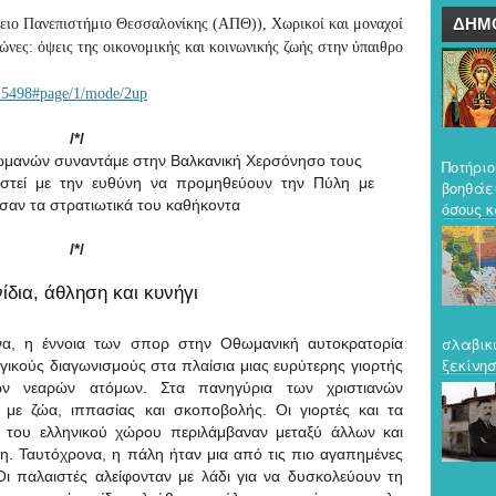
ΔΗΜ
ειο Πανεπιστήμιο Θεσσαλονίκης (ΑΠΘ)), Χωρικοί και μοναχοί
νες: όψεις της οικονομικής και κοινωνικής ζωής στην ύπαιθρο
d/25498#page/1/mode/2up
/*/
ωμανών συναντάμε στην Βαλκανική Χερσόνησο τους
Ποτήριο
ρτιστεί με την ευθύνη να προμηθεύουν την Πύλη με
βοηθάε
σαν τα στρατιωτικά του καθήκοντα
όσους κ
/*/
ίδια, άθληση και κυνήγι
σλαβικ
να, η έννοια των σπορ στην Οθωμανική αυτοκρατορία
ξεκίνησ
γικούς διαγωνισμούς στα πλαίσια μιας ευρύτερης γιορτής
ων νεαρών ατόμων. Στα πανηγύρια των χριστιανών
 με ζώα, ιππασίας και σκοποβολής. Οι γιορτές και τα
του ελληνικού χώρου περιλάμβαναν μεταξύ άλλων και
η. Ταυτόχρονα, η πάλη ήταν μια από τις πιο αγαπημένες
ι παλαιστές αλείφονταν με λάδι για να δυσκολεύουν τη