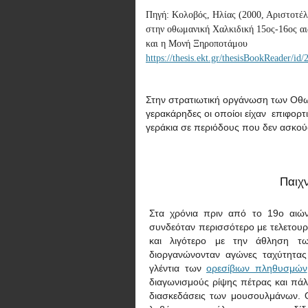
Πηγή:
Κολοβός, Ηλίας (2000, Αριστοτέλ
στην οθωμανική Χαλκιδική 15ος-16ος αιώ
και η Μονή Ξηροποτάμου
https://thesis.ekt.gr/thesisBookReader/i
Στην στρατιωτική οργάνωση των Οθ
γερακάρηδες οι οποίοι είχαν επιφο
γεράκια σε περιόδους που δεν ασκού
Παιχν
Στα χρόνια πριν από το 19ο αιώ
συνδεόταν περισσότερο με τελετουρ
και λιγότερο με την άθληση τ
διοργανώνονταν αγώνες ταχύτητας
γλέντια των
ορεσίβιων πληθυσμών
διαγωνισμούς ρίψης πέτρας και πάλ
διασκεδάσεις των μουσουλμάνων. Ο