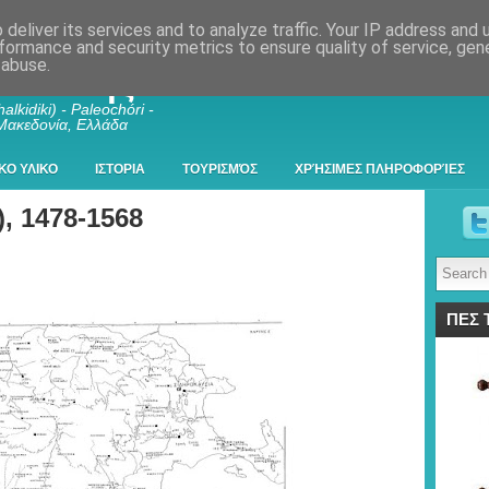
deliver its services and to analyze traffic. Your IP address and
formance and security metrics to ensure quality of service, ge
 abuse.
λκιδικής
alkidiki) - Paleochóri -
 Μακεδονία, Ελλάδα
ΚΟ ΥΛΙΚΟ
ΙΣΤΟΡΙΑ
ΤΟΥΡΙΣΜΌΣ
ΧΡΉΣΙΜΕΣ ΠΛΗΡΟΦΟΡΊΕΣ
), 1478-1568
ΠΕΣ 