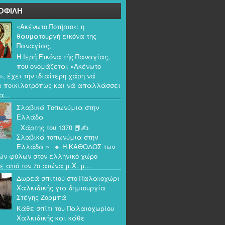
ΟΦΙΛΗ
«Ακένωτο Ποτήριο»: η
θαυματουργή εικόνα της
Παναγίας,
Η Ιερή Εικόνα τής Παναγίας,
που ονομάζεται «Ακένωτο
», έχει τήν ιδιαίτερη χάρη νά
ι ποικιλοτρόπως και νά απαλλάσσει
α...
Σλαβικά Τοπωνύμια στην
Ελλάδα
Χάρτης του 1370 📕✍️
Σλαβικά τοπωνύμια στην
Ελλάδα ~ 🔸 Η ΚΑΘΟΔΟΣ των
ών φύλων στον ελληνικό χώρο
ε από τον 7ο αιώνα μ.Χ. μ...
Δωρεά σπιτιού στο Παλαιοχώρι
Χαλκιδικής για δημιουργία
Στέγης Ζορμπά
Κάθε σπίτι του Παλαιοχωρίου
Χαλκιδικής και κάθε