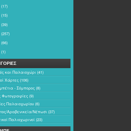
(17)
(15)
(39)
(257)
(66)
(1)
ΓΟΡΙΕΣ
άς και Παλαιοχώρι
(41)
κοί Χάρτες
(106)
πέτια - Σόμπορος
(8)
ς Φωτογραφίες
(9)
ίες Παλαιοχωρίου
(6)
τος/Αραβενικεία/Νέπωσι
(37)
ικοί Παλιοχωρινοί
(23)
-ΜΠΕ