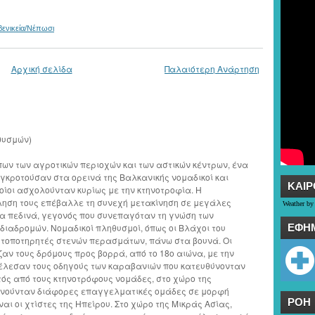
ενικεία/Νέπωσι
Αρχική σελίδα
Παλαιότερη Ανάρτηση
θυσμών)
ων των αγροτικών περιοχών και των αστικών κέντρων, ένα
υγκροτούσαν στα ορεινά της Βαλκανικής νομαδικοί και
ΚΑΙΡ
ποίοι ασχολούνταν κυρίως με την κτηνοτροφία. Η
ηση τους επέβαλλε τη συνεχή μετακίνηση σε μεγάλες
Weather by
α πεδινά, γεγονός που συνεπαγόταν τη γνώση των
ΕΦΗ
διαδρομών. Νομαδικοί πληθυσμοί, όπως οι Βλάχοι του
 τοποτηρητές στενών περασμάτων, πάνω στα βουνά. Οι
αν τους δρόμους προς βορρά, από το 18ο αιώνα, με την
τέλεσαν τους οδηγούς των καραβανιών που κατευθύνονταν
τός από τους κτηνοτρόφους νομάδες, στο χώρο της
ινούνταν διάφορες επαγγελματικές ομάδες σε μορφή
ΡΟΗ
αι οι χτίστες της Ηπείρου. Στο χώρο της Μικράς Ασίας,