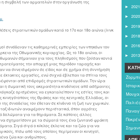
ι η συμβολή των αρματολών στην οργάνωση της
2021
►
2020
►
μ.
2019
►
έσεις στρατιωτικών ομάδων κατά το 17ο και 18ο αιώνα (λινκ
2018
►
2016
►
οί συνόδευαν τις καθημερινές εμπειρίες των υπηκόων του
άρκεια της Οθωμανικής κυριαρχίας. Ως το 18ο αιώνα, οι
2013
►
Οθωμανών σήμαιναν για τους πληθυσμούς που ζούσαν κοντά
στρατεύματος την απαρχή μιας περιόδου ταραχής και
ΚΑΤΗ
ν να συνεισφέρουν σε είδος και σε χρήμα στη συντήρηση
σε έκτακτες εργασίες, ενώ συχνά έβλεπαν τα σπίτια τους
Ζορμπ
τρέφονται από επιδρομές στρατιωτικών ομάδων. Την ώρα
Ιστορι
αι η σωματική τους ακεραιότητα κινδύνευε από ασήμαντες
νάγκαζε ορισμένους να εγκαταλείπουν τις εστίες τους και
Μουχαμ
υς κυνηγότοπους της Θράκης και της κεντρικής Ελλάδας, οι
Παλιέ
 της συνοδείας του έθεταν σε κίνδυνο τη ζωή των χωρικών.
ταξιδιωτών αναφέρουν περιστατικά, όπου αγρότες
Παναγ
ά δολώματα για τα θηράματα. Σε κάποιες άλλες
Ποκρέν
 να σχηματίσουν με τα σώματά τους ένα ζωντανό φράκτη
ματα. Σιγά-σιγά ο κύκλος έκλεινε και τα ζώα για να
Σημαντ
ρικούς, πίσω από τους οποίους περίμεναν οι κυνηγοί,
ένα ζώα και ανθρώπους.
ΑΠΕ