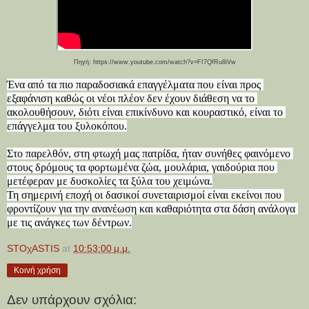
Πηγή: https://www.youtube.com/watch?v=FI7QfRu8iVw
Ένα από τα πιο παραδοσιακά επαγγέλματα που είναι προς 
εξαφάνιση καθώς οι νέοι πλέον δεν έχουν διάθεση να το 
ακολουθήσουν, διότι είναι επικίνδυνο και κουραστικό, είναι το 
επάγγελμα του ξυλοκόπου.

Στο παρελθόν, στη φτωχή μας πατρίδα, ήταν συνήθες φαινόμενο 
στους δρόμους τα φορτωμένα ζώα, μουλάρια, γαιδούρια που 
μετέφεραν με δυσκολίες τα ξύλα του χειμώνα.

Τη σημερινή εποχή οι δασικοί συνεταιρισμοί είναι εκείνοι που 
φροντίζουν για την ανανέωση και καθαριότητα στα δάση ανάλογα 
με τις ανάγκες των δέντρων.
STOχASTIS
at
10:53:00 μ.μ.
Κοινή χρήση
Δεν υπάρχουν σχόλια: