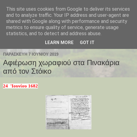
This site uses cookies from Google to deliver its services
Παλαιοχώρι Χαλκιδικής
and to analyze traffic. Your IP address and user-agent are
shared with Google along with performance and security
metrics to ensure quality of service, generate usage
Palaiochori Chalkidiki - Paleochori (Chalkidiki) - Paleochóri
statistics, and to detect and address abuse.
- Halkidiki Δήμος Αριστοτέλη, Κεντρική Μακεδονία, Ελλάδα
LEARN MORE
GOT IT
ΠΑΡΑΣΚΕΥΉ 7 ΙΟΥΝΊΟΥ 2019
Αφιέρωση χωραφιού στα Πινακάρια
από τον Στόικο
24  'Ιουνίου 1682