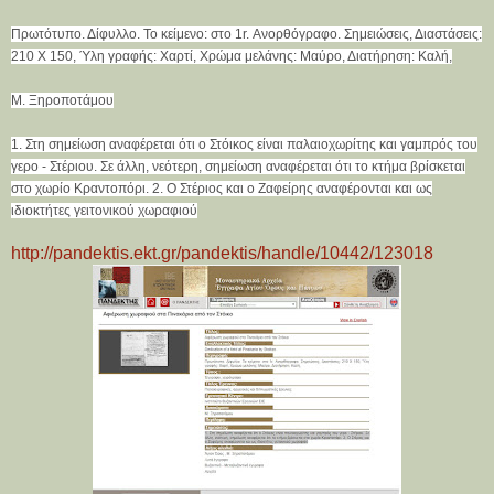
Πρωτότυπο. Δίφυλλο. Το κείμενο: στο 1r. Ανορθόγραφο. Σημειώσεις, Διαστάσεις:
210 Χ 150, Ύλη γραφής: Χαρτί, Χρώμα μελάνης: Μαύρο, Διατήρηση: Καλή,
Μ. Ξηροποτάμου
1. Στη σημείωση αναφέρεται ότι ο Στόικος είναι παλαιοχωρίτης και γαμπρός του
γερο - Στέριου. Σε άλλη, νεότερη, σημείωση αναφέρεται ότι το κτήμα βρίσκεται
στο χωρίο Kραντοπόρι. 2. Ο Στέριος και ο Ζαφείρης αναφέρονται και ως
ιδιοκτήτες γειτονικού χωραφιού
http://pandektis.ekt.gr/pandektis/handle/10442/123018