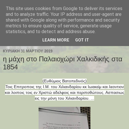
This site uses cookies from Google to deliver its services
Παλαιοχώρι Χαλκιδικής
and to analyze traffic. Your IP address and user-agent are
shared with Google along with performance and security
metrics to ensure quality of service, generate usage
Palaiochori Chalkidiki - Paleochori (Chalkidiki) - Paleochóri
statistics, and to detect and address abuse.
- Halkidiki Δήμος Αριστοτέλη, Κεντρική Μακεδονία, Ελλάδα
LEARN MORE
GOT IT
ΚΥΡΙΑΚΉ 31 ΜΑΡΤΊΟΥ 2019
η μάχη στο Παλαιοχώρι Χαλκιδικής στα
1854
(Ευθύμιος Βατοπεδινός)
Τοις Επιτροποις της Ι.Μ. του Χιλιανδαρίου κκ Ιωακείμ και λεοντιον
και λοιποις τοις εν Χριστώ αδελφοις και περιποθώτους. Ασπασιως
εις την μόνη του Χιλιανδαρίου. ...