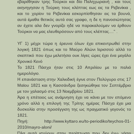
εβαρέθηκαν τρης Τούρκοι και δίο Παληχωριανή , και τους
εκηνηγησαν η Τούρκη τους κλέπτας εως εις τα Ρεβενίκια ,
και το χορίον τα Ρεβενίκια εσκορπίσθησαν εις τα βουνά,
αυτά έμαθα θετικός αυτά σας γραφο, η δε η πανοσιώτησας
αν έχετε αλα δεν γνορίζο ηδέ να παρακαλούμεν να έρθουν
Τούρκοι να μας ελευθερόσουν από τους κλέπτας...." .
ΥΓ 1) μέχρι τώρα η έρευνα όλων έχει επικεντρωθεί στην
λογική 1821 όπως και το Μαύρο Αλώνι Ιερισσού αλλά το
σκεπτικό που έχω μελετήσει ουκ λίγες ώρες έχει ένα μεγάλο
Χρονικό Κενό
Το 1821 Πάσχα ήταν στις 10 Απριλίου με το παλιό
ημερολόγιο.
Η επανάσταση στην Χαλκιδική έγινε στον Πολύγυρο στις 17
Μαϊου 1821 και η Κασσάνδρα ξεσηκώθηκε τον Σεπτέμβριο
με τον χαλασμό στις 13 Νοεμβρίου 1821.
Άρα η επέτειος ως ανάμνηση έχει να κάνει με τον επόμενο
χρόνο αλλά η επιλογή της Τρίτης ημέρας Πάσχα έχει μια
δυσκολία στην προσέγγιση της ως πραγματικό γεγονός το
1821.
Πηγή: http://www.kyttaro.eu/to-periodiko/teychos-01-
2010/mayro-aloni/
Όλα αυτά ισχύουν στην περίπτωση που δεν έχω χάσει