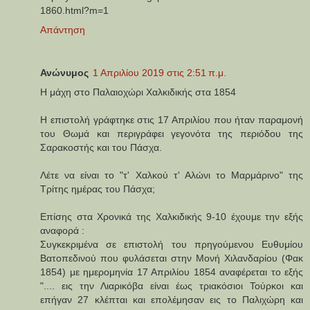
1860.html?m=1
Απάντηση
Ανώνυμος
1 Απριλίου 2019 στις 2:51 π.μ.
Η μάχη στο Παλαιοχώρι Χαλκιδικής στα 1854
Η επιστολή γράφτηκε στις 17 Απριλίου που ήταν παραμονή
του Θωμά και περιγράφει γεγονότα της περιόδου της
Σαρακοστής και του Πάσχα.
Λέτε να είναι το "τ' Χαλκού τ' Αλώνι το Μαρμάρινο" της
Τρίτης ημέρας του Πάσχα;
Επίσης στα Χρονικά της Χαλκιδικής 9-10 έχουμε την εξής
αναφορά :
Συγκεκριμένα σε επιστολή του πρηγούμενου Ευθυμίου
Βατοπεδινού που φυλάσεται στην Μονή Χιλανδαρίου (Φακ
1854) με ημερομηνία 17 Απριλίου 1854 αναφέρεται το εξής
".... εις την Λιαρικόβα είναι έως τριακόσιοι Τούρκοι και
επήγαν 27 κλέπται και επολέμησαν εις το Παλιχώρη και