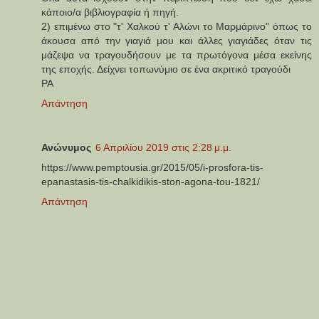
κάποιο/α βιβλιογραφία ή πηγή.
2) επιμένω στο "τ' Χαλκού τ' Αλώνι το Μαρμάρινο" όπως το
άκουσα από την γιαγιά μου και άλλες γιαγιάδες όταν τις
μάζεψα να τραγουδήσουν με τα πρωτόγονα μέσα εκείνης
της εποχής. Δείχνει τοπωνύμιο σε ένα ακριτικό τραγούδι
ΡΑ
Απάντηση
Ανώνυμος
6 Απριλίου 2019 στις 2:28 μ.μ.
https://www.pemptousia.gr/2015/05/i-prosfora-tis-
epanastasis-tis-chalkidikis-ston-agona-tou-1821/
Απάντηση