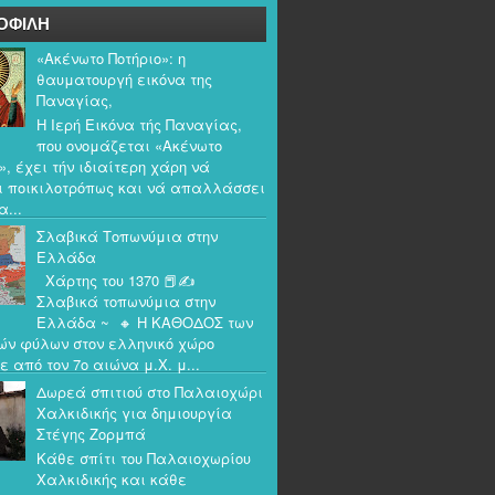
ΟΦΙΛΗ
«Ακένωτο Ποτήριο»: η
θαυματουργή εικόνα της
Παναγίας,
Η Ιερή Εικόνα τής Παναγίας,
που ονομάζεται «Ακένωτο
», έχει τήν ιδιαίτερη χάρη νά
ι ποικιλοτρόπως και νά απαλλάσσει
α...
Σλαβικά Τοπωνύμια στην
Ελλάδα
Χάρτης του 1370 📕✍️
Σλαβικά τοπωνύμια στην
Ελλάδα ~ 🔸 Η ΚΑΘΟΔΟΣ των
ών φύλων στον ελληνικό χώρο
ε από τον 7ο αιώνα μ.Χ. μ...
Δωρεά σπιτιού στο Παλαιοχώρι
Χαλκιδικής για δημιουργία
Στέγης Ζορμπά
Κάθε σπίτι του Παλαιοχωρίου
Χαλκιδικής και κάθε