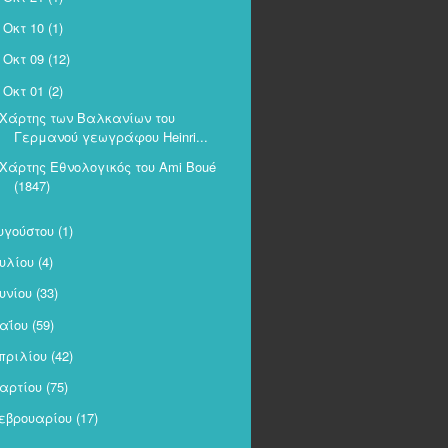
Οκτ 10
(1)
►
Οκτ 09
(12)
►
Οκτ 01
(2)
Χάρτης των Βαλκανίων του
Γερμανού γεωγράφου Heinri...
Χάρτης Εθνολογικός του Ami Boué
(1847)
υγούστου
(1)
ουλίου
(4)
ουνίου
(33)
αΐου
(59)
πριλίου
(42)
αρτίου
(75)
εβρουαρίου
(17)