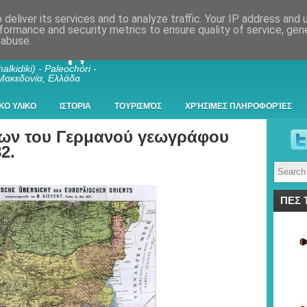
deliver its services and to analyze traffic. Your IP address and
formance and security metrics to ensure quality of service, ge
 abuse.
λκιδικής
alkidiki) - Paleochóri -
 Μακεδονία, Ελλάδα
ΚΟ ΥΛΙΚΟ
ΙΣΤΟΡΙΑ
ΤΟΥΡΙΣΜΌΣ
ΧΡΉΣΙΜΕΣ ΠΛΗΡΟΦΟΡΊΕΣ
ίων του Γερμανού γεωγράφου
2.
ΠΕΣ 