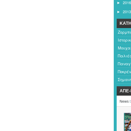
2016
►
2013
►
ΚΑΤΗ
Ζορμπ
Ιστορι
Μουχαμ
Παλιέ
Παναγ
Ποκρέν
Σημαντ
ΑΠΕ