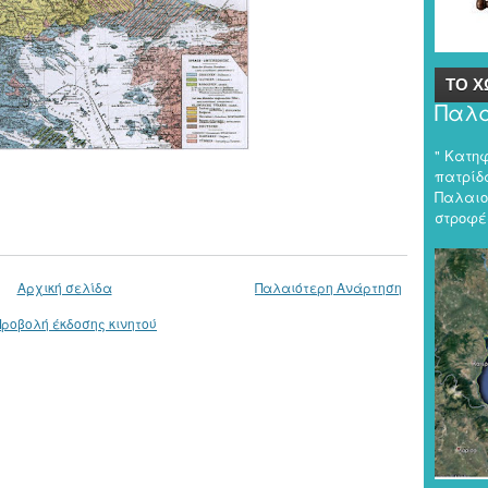
ΤΟ Χ
Παλα
" Κατη
πατρίδα
Παλαιο
στροφές
Αρχική σελίδα
Παλαιότερη Ανάρτηση
Προβολή έκδοσης κινητού