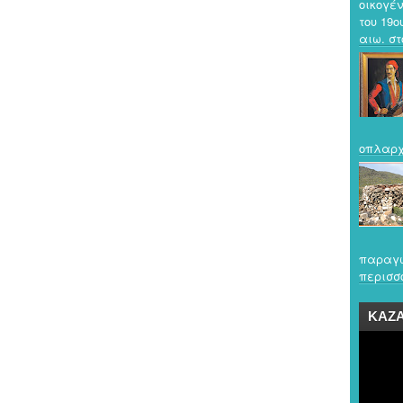
οικογέν
του 19ο
αιω. στο
οπλαρχ
παραγω
περισσό
ΚΑΖ