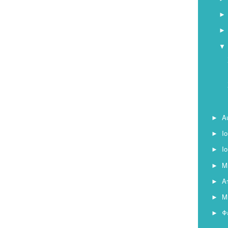
▼
Α
►
Ι
►
Ι
►
Μ
►
Α
►
Μ
►
Φ
►