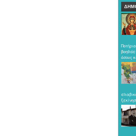
ΔΗΜ
Ποτήριο
βοηθάε
όσους κ
σλαβικ
ξεκίνησ