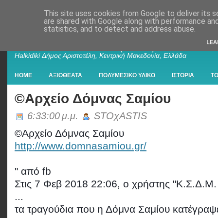
This site uses cookies from Google to deliver its s
are shared with Google along with performance and 
statistics, and to detect and address abuse.
Παλαιοχώρι Χαλκιδικής
LEA
Palaiochori Chalkidiki - Paleochori (Chalkidiki) - Paleochóri -
Halkidiki Δήμος Αριστοτέλη, Κεντρική Μακεδονία, Ελλάδα
HOME
ΑΞΙΟΘΕΑΤΑ
ΠΟΛΥΜΕΣΙΚΟ ΥΛΙΚΟ
ΙΣΤΟΡΙΑ
Τ
©Αρχείο Δόμνας Σαμίου
6:33:00 μ.μ.
STOχASTIS
©Αρχείο Δόμνας Σαμίου
http://www.domnasamiou.gr/
" από fb
Στις 7 Φεβ 2018 22:06, ο χρήστης "Κ.Σ.Δ.Μ.
...
τα τραγούδια που η Δόμνα Σαμίου κατέγραψε