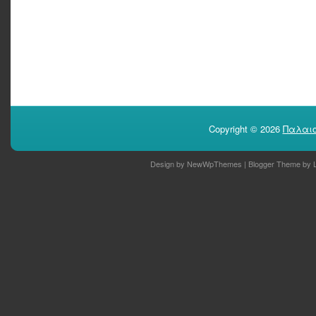
Copyright ©
2026
Παλαιο
Design by
NewWpThemes
| Blogger Theme by