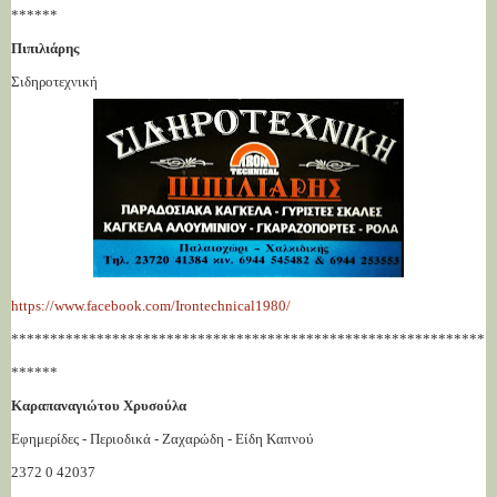
******
Πιπιλιάρης
Σιδηροτεχνική
https://www.facebook.com/Irontechnical1980/
*************************************************************
******
Kαραπαναγιώτου Χρυσούλα
Εφημερίδες - Περιοδικά - Ζαχαρώδη - Είδη Καπνού
2372 0 42037