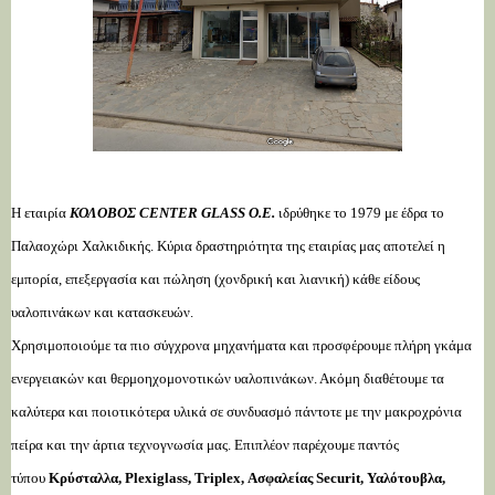
Η εταιρία
ΚΟΛΟΒΟΣ CENTER GLASS Ο.Ε.
ιδρύθηκε το 1979 με έδρα το
Παλαοχώρι Χαλκιδικής. Κύρια δραστηριότητα της εταιρίας μας αποτελεί η
εμπορία, επεξεργασία και πώληση (χονδρική και λιανική) κάθε είδους
υαλοπινάκων και κατασκευών.
Χρησιμοποιούμε τα πιο σύγχρονα μηχανήματα και προσφέρουμε πλήρη γκάμα
ενεργειακών και θερμοηχομονοτικών υαλοπινάκων. Ακόμη διαθέτουμε τα
καλύτερα και ποιοτικότερα υλικά σε συνδυασμό πάντοτε με την μακροχρόνια
πείρα και την άρτια τεχνογνωσία μας. Επιπλέον παρέχουμε παντός
τύπου
Κρύσταλλα, Plexiglass, Triplex, Ασφαλείας Securit, Υαλότουβλα,