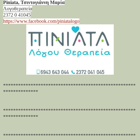
Piniata, Τσιντογιάννη Μαρία
Λογοθεραπεία
2372 0 41045
https://www.facebook.com/piniatalogo
*****************************************************
**************
*****************************************************
**************
*****************************************************