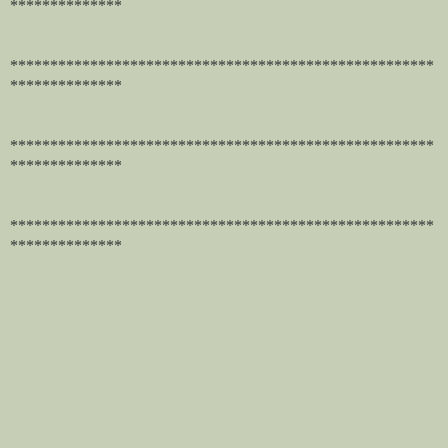
**************
*****************************************************
**************
*****************************************************
**************
*****************************************************
**************