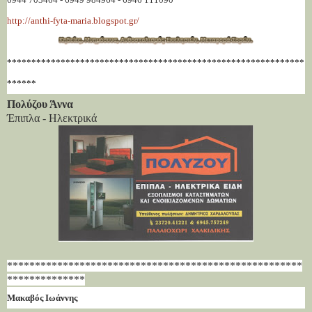
http://anthi-fyta-maria.blogspot.gr/
*************************************************************
******
Πολύζου Άννα
Έπιπλα - Ηλεκτρικά
*****************************************************
**************
Μακαβός Ιωάννης