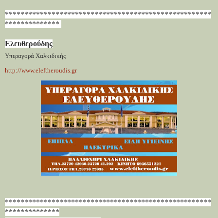
*****************************************************
**************
Ελευθερούδης
Υπεραγορά Χαλκιδικής
http://www.eleftheroudis.gr
*****************************************************
**************