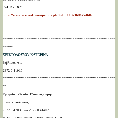
694 412 1970
https://www.facebook.com/profile.php?id=100063684274682
*************************************************************
******
ΧΡΙΣΤΟΔΟΥΛΟΥ ΚΑΤΕΡΙΝΑ
Βιβλιοπωλείο
2372 0 41919
*************************************************************
**
Γραφείο Τελετών Τζιουρτζιούμης
(έναντι εκκλησίας)
2372 0 42088 και 2372 0 41402
6944 703464 - 6949 984964 - 6946 111090