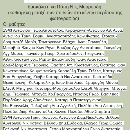
δασκάλα η κα Πόπη Νικ, Μαυρουδή
(καθισμένη μεταξύ των παιδιών στο κέντρο περίπου της
φωτογραφίας)
Οι μαθητές :
1943
Αντωνίου Γεωρ.Απόστολος, Καραγιάννη-Αντωνίου Αθ. Αννα,
Αντωνίου Τριαν.Σοφια, Αναστασούτδης Κων.Φώτιος, Στόικου-
Αραμπατζή Μαρία, Τσιντογιάννη-Βλάχου Ιωαν.Γιαννούλα,
Μακαβού-Βλαχου Κων.Ρηνα, Βούζιος Αγγ.Αναστάσιος, Γκαγκάνη
Αγγ.Μαρια, Γκαγκάνης Γεωρ. Χριστόδουλος, Γκαγκάνης
Αθαν.Κωσταντίνος, Ρίμπα-Διαμαντουδη Ιωαν. Αναστασία,
Δουλδέρης Αντ.Γεωργιος, Θασίτης Απ. Κωσταντίνος, Θασίτης Ιωαν.
Κωνσταντίνος,Κουμαντσιώτη-Καραούλη Τριαν.Στέλλα, Κατσιρμάς
Βασ.Ευαγγελος, Ζέρβα Κατσιρμά Νικ.Αναστασία, Κωστούδα
Θεωδ.Ελένη, Καλαμπαλίκης Ιωαν.Βασίλειος, Σμαραγδή-Μάνου
Ελευθ. Μπιγήνα,,Κατσιρμά-Μοσχοπούλου Ελευθ.Μπιγήνα, Μπογάς
Δημ. Γεωργιος, Μπογάς Χρ.Γεωργιος, Ντάσιος Γεωρ. Βασίλειος,
Παρδάλης Χρης.Αθανάσιος, Κατσιρμά Περιστεργιανού
Νικ.Ευαγγελία, Πολυζούδη Δημ.Αγγελική, Πολύζου Δημ.Αικατερίνη,
Πολύζου Διαμ.Διαμαντούλα, Χαλκια-Πολύζου Αθαν.Σταμάτα.
19
44
ΑντωνίουΤριαν.Κων/
νος, Αντωνίου Διαμ.Νικολαος, Βελλιου
Αυγερινού Νικ.Κατινα, Βέλλιου Δημ.Ευδοκία, Βλαχος Γεωρ.Θωμάς,
Γαλιαγρή Νικ.Αναστασια, Γεπου Μοσχοπούλου Γεωρ.Αναστασία,