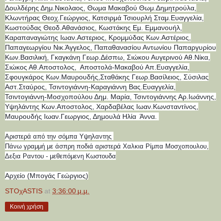
Δουλδέρης Δημ.Νικολαος, Θωμα Μακαβού Θωμ.Δημητρούλα,
Κλωντήρας Θεοχ.Γεώργιος, Κατσιρμά Τσιουρλή Σταμ.Ευαγγελία,
Κωστούδας Θεοδ.Αθανάσιος, Κωστάκης Εμ. Εμμανουήλ,
Καραπαναγιώτης Ιωαν.Αστεριος, Κρομμύδας Κων.Αστέριος,
Παπαγεωργίου Νικ.Άγγελος, Παπαθανασίου Αντωνίου Παπαργυρίου
Κων.Βασιλική, Γκαγκάνη Γεωρ.Δέσπω, Σιώκου Αυγερινού Αθ.Νίκα,
Σιώκος Αθ.Αποστολος, Αποστολά-Μακαβού Απ.Ευαγγελία,
Σφουγκάρος Κων.Μαυρουδής,Σταθάκης Γεωρ.Βασίλειος, Σύσιλας
Αστ.Σταύρος, Τσιντογιάννη-Καραγιάννη Βας.Ευαγγελία,
Τσιντογιάννη-Μοσχοπούλου Δημ. Μαρία, Τσιντογιάννης Αρ.Ιωάννης,
Υψηλάντης Κων.Αποστολος, Χαρδαβέλας Ιωαν.Κωνσταντίνος,
Μαυρουδής Ιωαν.Γεωργιος, Δημουλά Ηλία Άννα.
Αριστερά από την σόμπα Υψηλαντης
Πάνω γραμμή με άσπρη ποδιά αριστερά Χαλκια Ρίμπα Μοσχοπουλου,
Δεξια Ραντου - μεθεπόμενη Κωστουδα
Αρχείο (Μπογάς Γεώργιος)
STOχASTIS
at
3:36:00 μ.μ.
Κοινή χρήση