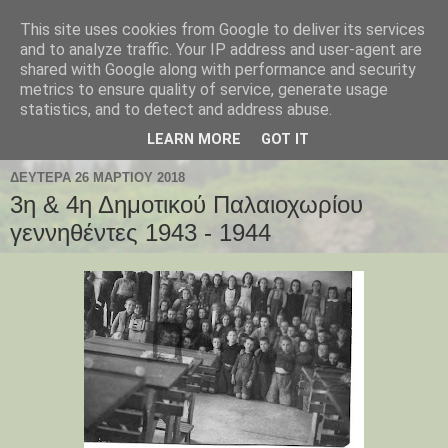
This site uses cookies from Google to deliver its services
Παλαιοχώρι Χαλκιδικής
and to analyze traffic. Your IP address and user-agent are
shared with Google along with performance and security
metrics to ensure quality of service, generate usage
Palaiochori Chalkidiki - Paleochori (Chalkidiki) - Paleochóri
statistics, and to detect and address abuse.
- Halkidiki Δήμος Αριστοτέλη, Κεντρική Μακεδονία, Ελλάδα
LEARN MORE
GOT IT
ΔΕΥΤΈΡΑ 26 ΜΑΡΤΊΟΥ 2018
3η & 4η Δημοτικού Παλαιοχωρίου
γεννηθέντες 1943 - 1944