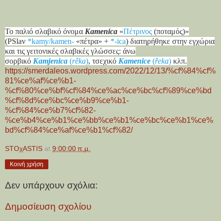
Το παλιό σλαβικό όνομα
Kamenica
«
Πέτρινος
(ποταμός)»
(PSlav
*kamy/kamen-
«πέτρα» +
*-ica
) διατηρήθηκε στην εγχώρια
και τις γειτονικές σλαβικές γλώσσες: άνω
σορβικό
Kamjenica
(
rěka
)
, τσεχικό
Kamenice
(
řeka
)
κλπ.
https://smerdaleos.wordpress.com/2022/12/13/%cf%84%cf%
81%ce%af%ce%b1-
%cf%80%ce%bf%cf%84%ce%ac%ce%bc%cf%89%ce%bd
%cf%8d%ce%bc%ce%b9%ce%b1-
%cf%84%ce%b7%cf%82-
%ce%b4%ce%b1%ce%bb%ce%b1%ce%bc%ce%b1%ce%
bd%cf%84%ce%af%ce%b1%cf%82/
STOχASTIS
at
9:00:00 π.μ.
Κοινή χρήση
Δεν υπάρχουν σχόλια:
Δημοσίευση σχολίου