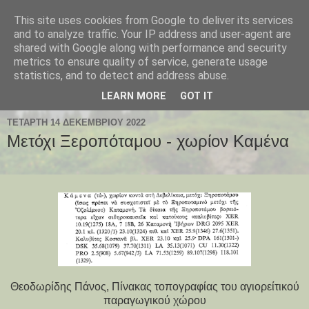
This site uses cookies from Google to deliver its services
Παλαιοχώρι Χαλκιδικής
and to analyze traffic. Your IP address and user-agent are
shared with Google along with performance and security
metrics to ensure quality of service, generate usage
Palaiochori Chalkidiki - Paleochori (Chalkidiki) - Paleochóri
statistics, and to detect and address abuse.
- Halkidiki Δήμος Αριστοτέλη, Κεντρική Μακεδονία, Ελλάδα
LEARN MORE
GOT IT
ΤΕΤΆΡΤΗ 14 ΔΕΚΕΜΒΡΊΟΥ 2022
Μετόχι Ξεροπόταμου - χωρίον Καμένα
Θεοδωρίδης Πάνος, Πίνακας τοπογραφίας του αγιορείτικού
παραγωγικού χώρου