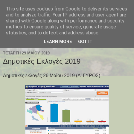
This site uses cookies from Google to deliver its services
Παλαιοχώρι Χαλκιδικής
and to analyze traffic. Your IP address and user-agent are
shared with Google along with performance and security
metrics to ensure quality of service, generate usage
Palaiochori Chalkidiki - Paleochori (Chalkidiki) - Paleochóri
statistics, and to detect and address abuse.
- Halkidiki Δήμος Αριστοτέλη, Κεντρική Μακεδονία, Ελλάδα
LEARN MORE
GOT IT
ΤΕΤΆΡΤΗ 29 ΜΑΪ́ΟΥ 2019
Δημοτικές Εκλογές 2019
Δημοτικές εκλογές 26 Μαΐου 2019 (Α' ΓΥΡΟΣ)