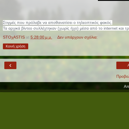
Στιγμές που πρόλαβε να αποθανατίσει ο τηλεοπτικός φακός.
Τα αρχικά βίντεο συλλέχτηκαν (χωρίς ήχο) μέσα από το internet και τρ
STOχASTIS
at
5:28:00 μ.μ.
Δεν υπάρχουν σχόλια:
Κοινή χρήση
‹
Προβολ
Απ