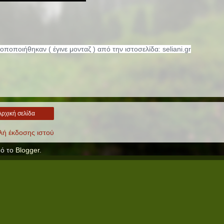
οποποιήθηκαν ( έγινε μονταζ ) από την ιστοσελίδα: seliani.gr
Αρχική σελίδα
ή έκδοσης ιστού
ό το
Blogger
.